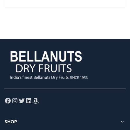
Facebook
Instagram
Twitter
LinkedIn
Amazon
SHOP