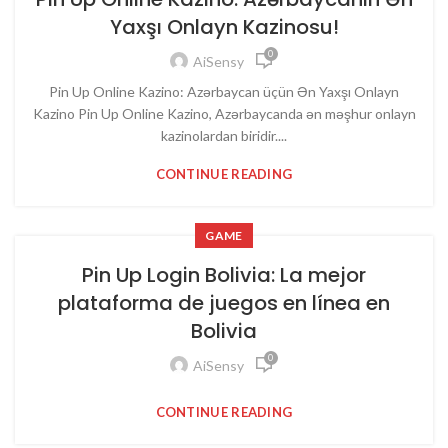
Yaxşı Onlayn Kazinosu!
0
AiSensy
Pin Up Online Kazino: Azərbaycan üçün Ən Yaxşı Onlayn
Kazino Pin Up Online Kazino, Azərbaycanda ən məşhur onlayn
kazinolardan biridir....
CONTINUE READING
GAME
Pin Up Login Bolivia: La mejor
plataforma de juegos en línea en
Bolivia
0
AiSensy
CONTINUE READING