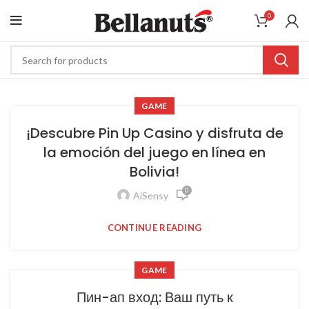
0
GAME
¡Descubre Pin Up Casino y disfruta de
la emoción del juego en línea en
Bolivia!
0
AiSensy
CONTINUE READING
GAME
Пин-ап вход: Ваш путь к