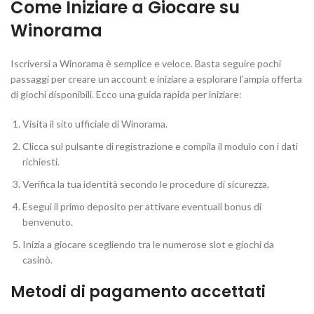
Come Iniziare a Giocare su
Winorama
Iscriversi a Winorama è semplice e veloce. Basta seguire pochi
passaggi per creare un account e iniziare a esplorare l’ampia offerta
di giochi disponibili. Ecco una guida rapida per iniziare:
Visita il sito ufficiale di Winorama.
Clicca sul pulsante di registrazione e compila il modulo con i dati
richiesti.
Verifica la tua identità secondo le procedure di sicurezza.
Esegui il primo deposito per attivare eventuali bonus di
benvenuto.
Inizia a giocare scegliendo tra le numerose slot e giochi da
casinò.
Metodi di pagamento accettati