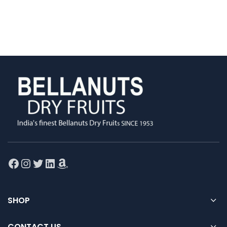
Facebook
Instagram
Twitter
LinkedIn
Amazon
SHOP
CONTACT US