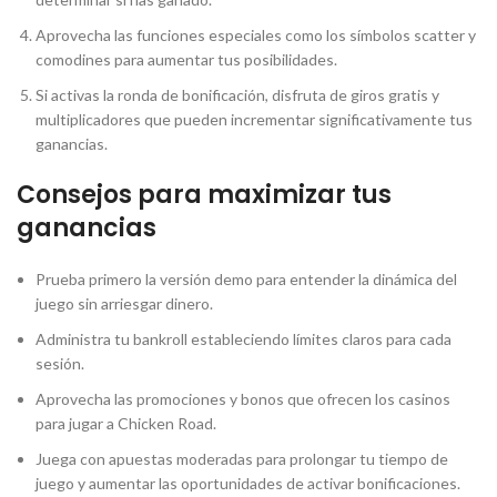
Aprovecha las funciones especiales como los símbolos scatter y
comodines para aumentar tus posibilidades.
Si activas la ronda de bonificación, disfruta de giros gratis y
multiplicadores que pueden incrementar significativamente tus
ganancias.
Consejos para maximizar tus
ganancias
Prueba primero la versión demo para entender la dinámica del
juego sin arriesgar dinero.
Administra tu bankroll estableciendo límites claros para cada
sesión.
Aprovecha las promociones y bonos que ofrecen los casinos
para jugar a Chicken Road.
Juega con apuestas moderadas para prolongar tu tiempo de
juego y aumentar las oportunidades de activar bonificaciones.