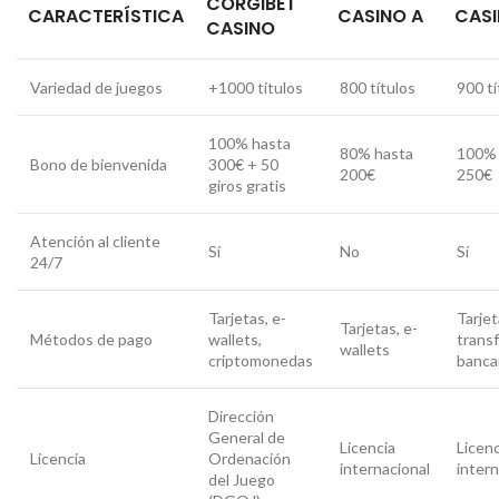
CORGIBET
CARACTERÍSTICA
CASINO A
CASI
CASINO
Variedad de juegos
+1000 títulos
800 títulos
900 tí
100% hasta
80% hasta
100% 
Bono de bienvenida
300€ + 50
200€
250€
giros gratis
Atención al cliente
Sí
No
Sí
24/7
Tarjetas, e-
Tarjet
Tarjetas, e-
Métodos de pago
wallets,
trans
wallets
criptomonedas
banca
Dirección
General de
Licencia
Licenc
Licencia
Ordenación
internacional
intern
del Juego