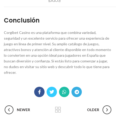
(DGOJ)
Conclusión
Corgibet Casino es una plataforma que combina variedad,
seguridad y un excelente servicio para ofrecer una experiencia de
juego en línea de primer nivel. Su amplio catálogo de juegos,
atractivos bonos y atención al cliente disponible en todo momento
lo convierten en una opción ideal para jugadores en España que
buscan diversión y confianza. Si estás listo para comenzar a jugar,
no dudes en visitar su sitio web y descubrir todo lo que tiene para
ofrecer.
NEWER
OLDER