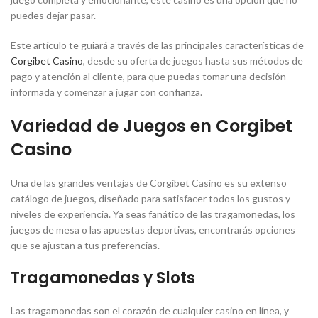
puedes dejar pasar.
Este artículo te guiará a través de las principales características de
Corgibet Casino
, desde su oferta de juegos hasta sus métodos de
pago y atención al cliente, para que puedas tomar una decisión
informada y comenzar a jugar con confianza.
Variedad de Juegos en Corgibet
Casino
Una de las grandes ventajas de Corgibet Casino es su extenso
catálogo de juegos, diseñado para satisfacer todos los gustos y
niveles de experiencia. Ya seas fanático de las tragamonedas, los
juegos de mesa o las apuestas deportivas, encontrarás opciones
que se ajustan a tus preferencias.
Tragamonedas y Slots
Las tragamonedas son el corazón de cualquier casino en línea, y