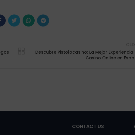
OLD
egos
Descubre Pistolocasino: La Mejor Experiencia
Casino Online en Esp
CONTACT US