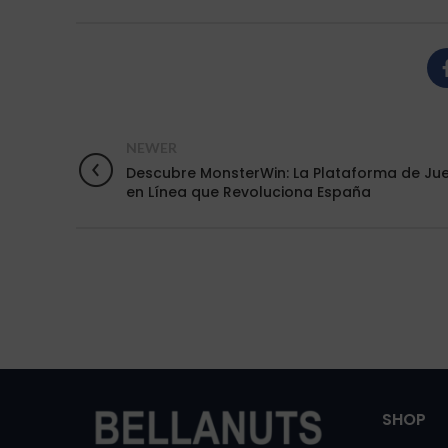
NEWER
Descubre MonsterWin: La Plataforma de Ju
en Línea que Revoluciona España
SHOP