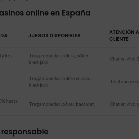
asinos online en España
ATENCIÓN A
IDA
JUEGOS DISPONIBLES
CLIENTE
 giros
Tragamonedas, ruleta, póker,
Chat en vivo 
blackjack
Tragamonedas, ruleta en vivo,
Teléfono y em
blackjack
00% hasta
Tragamonedas, póker, baccarat
Chat en vivo 
 responsable