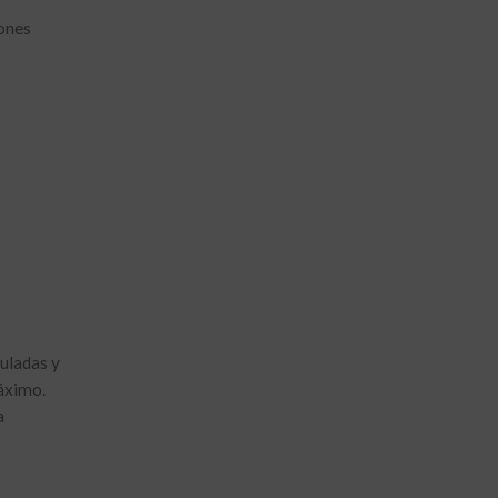
iones
uladas y
máximo.
a