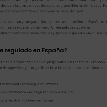
debido a la gran cantidad de opciones disponibles en el mercado. Po
endaciones confiables para tomar la mejor decisión.
os que analizan y comparan los mejores casinos online en España, of
aximizar la experiencia de juego. Un ejemplo destacado es
solidado como referencia para los jugadores españoles que buscan c
ine regulado en España?
ridad y la transparencia en el juego online. En España, la Dirección
de supervisar y otorgar licencias a los operadores de casinos onlin
eros mediante tecnologías avanzadas.
os certificados que aseguran la imparcialidad.
para resolver cualquier incidencia.