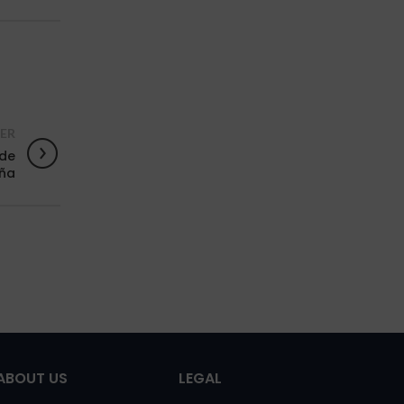
ER
 de
aña
ABOUT US
LEGAL