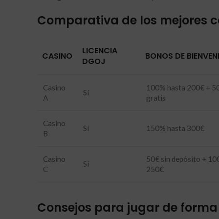
Comparativa de los mejores c
LICENCIA
CASINO
BONOS DE BIENVEN
DGOJ
Casino
100% hasta 200€ + 50
Sí
A
gratis
Casino
Sí
150% hasta 300€
B
Casino
50€ sin depósito + 1
Sí
C
250€
Consejos para jugar de forma