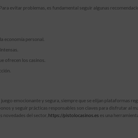
a. Para evitar problemas, es fundamental seguir algunas recomendac
 la economía personal.
 intensas.
ue ofrecen los casinos.
cción.
e juego emocionante y segura, siempre que se elijan plataformas reg
bonos y seguir prácticas responsables son claves para disfrutar al 
as novedades del sector,
https://pistolocasinos.es
es una herramient