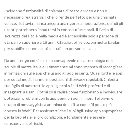
Includono funzionalità di chiamata di testo e video e non è
necessario registrarsi, il che lo rende perfetto per una chiamata
veloce. Tuttavia, manca ancora una rigorosa moderazione, quindi gli
utenti potrebbero imbattersi in contenuti immorali. Il livello di
sicurezza del sito è nella media ed è accessibile solo a persone di
età pari o superiore a 18 anni. Chitchat offre opzioni molto basilari
per stabilire connessioni casuali con persone a caso.
Da anni tengo corsi sull’uso consapevole della tecnologia nelle
scuole di mezza Italia e ultimamente mi sono imposto di raccogliere
informazioni sulle app che usano gli adolescenti. Quasi tutte le app
per social media hanno impostazioni di privacy regolabili. Chiedi a
tuo figlio di mostrarti le app, i giochi o i siti Web preferiti e di
insegnarti a usarli. Potrai così capire come funzionano e individuare
potenziali problemi con le app peggiori per i minori. Tellonym è
un’app di messaggistica anonima descritta come “il posto più
onesto in Web”. Per assicurarti che i tuoi figli usino app appropriate
per la loro età e le loro condizioni, è fondamentale essere
consapevoli dei rischi.