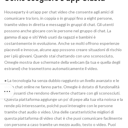
Houseparty è un’app per chat video che consente agli amici di
comunicare tra loro, in coppia o in gruppi fino a eight persone,
tramite video in diretta e messaggi in gruppi di chat. Gli utenti
possono anche giocare con le persone nel gruppo di chat. La
gamma di app e siti Web usati da ragazzi e bambini è
costantemente in evoluzione. Anche se molti offrono esperienze
piacevoli e innocue, alcune app possono creare situazioni di rischio
per i più giovani. Quando stai chattando con uno sconosciuto,
Omegle mostra due schermate della webcam (la tua e quella degli
estranei) che trasmettono automaticamente il video.
● La tecnologia ha senza dubbio raggiunto un livello avanzato e le
video chat online ne fanno parte. Omegle è dotato di funzionalità
interessanti che rendono divertente chattare con gli sconosciuti.
Questa piattaforma aggiunge un po’ di pepe alla tua vita noiosa e la
rende più interessante, poiché puoi interagire con le persone
tramite chat audio o video. Una delle caratteristiche migliori di
questa piattaforma di video chat è che puoi comunicare facilmente
con persone a caso tramite un mezzo audio, testo o video. Puoi