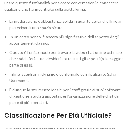
usare queste funzionalità per avviare conversazioni e conoscere
qualcuno che hai incontrato sulla piattaforma.
La moderazione è abbastanza solida in quanto cerca di offrire ai
partecipanti uno spazio sicuro.
In un certo senso, è ancora più significativo dell’aspetto degli
appuntamenti classici.
Questo è l’unico modo per trovare la video chat online ottimale
che soddisferà i tuoi desideri sotto tutti gli aspetti (o la maggior
parte di essi).
Infine, scegli un nickname e confermalo con il pulsante Salva
Username.
È dunque lo strumento ideale per i staff grazie ai suoi software
di gestione studiati apposta per l’organizzazione delle chat da
parte di più operatori.
Classificazione Per Età Ufficiale?
In questa guida hai scoperto quali sono le migliori live chat per