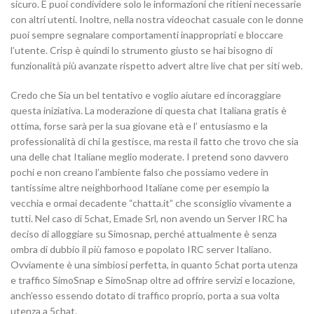
sicuro. E puoi condividere solo le informazioni che ritieni necessarie
con altri utenti. Inoltre, nella nostra videochat casuale con le donne
puoi sempre segnalare comportamenti inappropriati e bloccare
l’utente. Crisp è quindi lo strumento giusto se hai bisogno di
funzionalità più avanzate rispetto advert altre live chat per siti web.
Credo che Sia un bel tentativo e voglio aiutare ed incoraggiare
questa iniziativa. La moderazione di questa chat Italiana gratis è
ottima, forse sarà per la sua giovane età e l’ entusiasmo e la
professionalità di chi la gestisce, ma resta il fatto che trovo che sia
una delle chat Italiane meglio moderate. I pretend sono davvero
pochi e non creano l’ambiente falso che possiamo vedere in
tantissime altre neighborhood Italiane come per esempio la
vecchia e ormai decadente “chatta.it” che sconsiglio vivamente a
tutti. Nel caso di 5chat, Emade Srl, non avendo un Server IRC ha
deciso di alloggiare su Simosnap, perché attualmente è senza
ombra di dubbio il più famoso e popolato IRC server Italiano.
Ovviamente è una simbiosi perfetta, in quanto 5chat porta utenza
e traffico SimoSnap e SimoSnap oltre ad offrire servizi e locazione,
anch’esso essendo dotato di traffico proprio, porta a sua volta
utenza a 5chat.