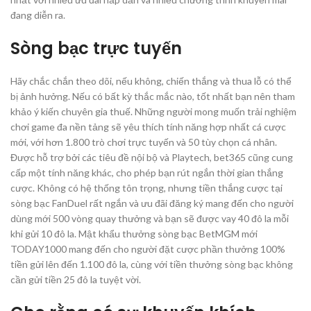
đang diễn ra.
Sòng bạc trực tuyến
Hãy chắc chắn theo dõi, nếu không, chiến thắng và thua lỗ có thể
bị ảnh hưởng. Nếu có bất kỳ thắc mắc nào, tốt nhất bạn nên tham
khảo ý kiến ​​chuyên gia thuế. Những người mong muốn trải nghiệm
chơi game đa nền tảng sẽ yêu thích tính năng hợp nhất cá cược
mới, với hơn 1.800 trò chơi trực tuyến và 50 tùy chọn cá nhân.
Được hỗ trợ bởi các tiêu đề nội bộ và Playtech, bet365 cũng cung
cấp một tính năng khác, cho phép bạn rút ngắn thời gian thắng
cược. Không có hệ thống tôn trọng, nhưng tiền thắng cược tại
sòng bạc FanDuel rất ngắn và ưu đãi đăng ký mang đến cho người
dùng mới 500 vòng quay thưởng và bạn sẽ được vay 40 đô la mỗi
khi gửi 10 đô la. Mật khẩu thưởng sòng bạc BetMGM mới
TODAY1000 mang đến cho người đặt cược phần thưởng 100%
tiền gửi lên đến 1.100 đô la, cùng với tiền thưởng sòng bạc không
cần gửi tiền 25 đô la tuyệt vời.