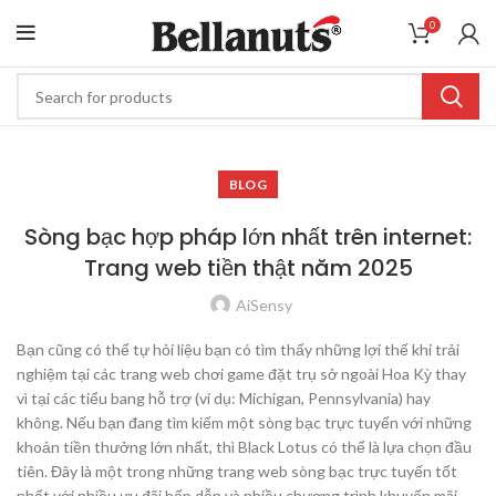
0
BLOG
Sòng bạc hợp pháp lớn nhất trên internet:
Trang web tiền thật năm 2025
AiSensy
Bạn cũng có thể tự hỏi liệu bạn có tìm thấy những lợi thế khi trải
nghiệm tại các trang web chơi game đặt trụ sở ngoài Hoa Kỳ thay
vì tại các tiểu bang hỗ trợ (ví dụ: Michigan, Pennsylvania) hay
không. Nếu bạn đang tìm kiếm một sòng bạc trực tuyến với những
khoản tiền thưởng lớn nhất, thì Black Lotus có thể là lựa chọn đầu
tiên.
Đây là một trong những trang web sòng bạc trực tuyến tốt
nhất với nhiều ưu đãi hấp dẫn và nhiều chương trình khuyến mãi