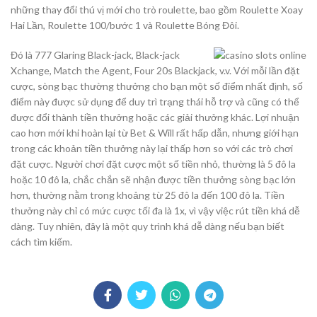
những thay đổi thú vị mới cho trò roulette, bao gồm Roulette Xoay
Hai Lần, Roulette 100/bước 1 và Roulette Bóng Đôi.
Đó là 777 Glaring Black-jack, Black-jack
Xchange, Match the Agent, Four 20s Blackjack, v.v. Với mỗi lần đặt
cược, sòng bạc thường thưởng cho bạn một số điểm nhất định, số
điểm này được sử dụng để duy trì trạng thái hỗ trợ và cũng có thể
được đổi thành tiền thưởng hoặc các giải thưởng khác. Lợi nhuận
cao hơn mới khi hoàn lại từ Bet & Will rất hấp dẫn, nhưng giới hạn
trong các khoản tiền thưởng này lại thấp hơn so với các trò chơi
đặt cược. Người chơi đặt cược một số tiền nhỏ, thường là 5 đô la
hoặc 10 đô la, chắc chắn sẽ nhận được tiền thưởng sòng bạc lớn
hơn, thường nằm trong khoảng từ 25 đô la đến 100 đô la. Tiền
thưởng này chỉ có mức cược tối đa là 1x, vì vậy việc rút tiền khá dễ
dàng. Tuy nhiên, đây là một quy trình khá dễ dàng nếu bạn biết
cách tìm kiếm.