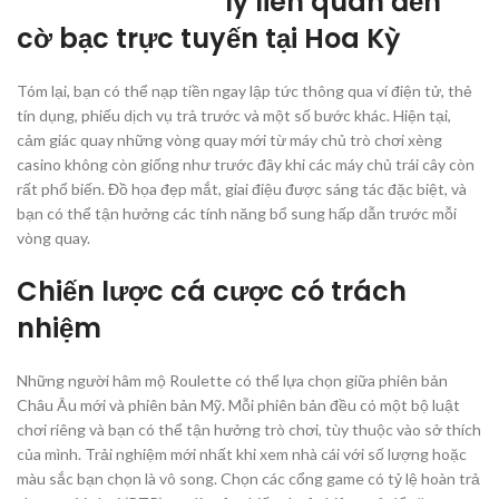
lý liên quan đến
cờ bạc trực tuyến tại Hoa Kỳ
Tóm lại, bạn có thể nạp tiền ngay lập tức thông qua ví điện tử, thẻ
tín dụng, phiếu dịch vụ trả trước và một số bước khác. Hiện tại,
cảm giác quay những vòng quay mới từ máy chủ trò chơi xèng
casino không còn giống như trước đây khi các máy chủ trái cây còn
rất phổ biến. Đồ họa đẹp mắt, giai điệu được sáng tác đặc biệt, và
bạn có thể tận hưởng các tính năng bổ sung hấp dẫn trước mỗi
vòng quay.
Chiến lược cá cược có trách
nhiệm
Những người hâm mộ Roulette có thể lựa chọn giữa phiên bản
Châu Âu mới và phiên bản Mỹ. Mỗi phiên bản đều có một bộ luật
chơi riêng và bạn có thể tận hưởng trò chơi, tùy thuộc vào sở thích
của mình. Trải nghiệm mới nhất khi xem nhà cái với số lượng hoặc
màu sắc bạn chọn là vô song. Chọn các cổng game có tỷ lệ hoàn trả