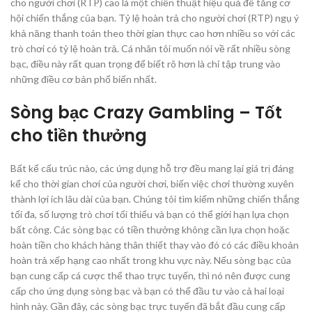
cho người chơi (RTP) cao là một chiến thuật hiệu quả để tăng cơ
hội chiến thắng của bạn. Tỷ lệ hoàn trả cho người chơi (RTP) ngụ ý
khả năng thanh toán theo thời gian thực cao hơn nhiều so với các
trò chơi có tỷ lệ hoàn trả. Cá nhân tôi muốn nói về rất nhiều sòng
bạc, điều này rất quan trọng để biết rõ hơn là chỉ tập trung vào
những điều cơ bản phổ biến nhất.
Sòng bạc Crazy Gambling – Tốt
cho tiền thưởng
Bất kể cấu trúc nào, các ứng dụng hỗ trợ đều mang lại giá trị đáng
kể cho thời gian chơi của người chơi, biến việc chơi thường xuyên
thành lợi ích lâu dài của bạn. Chúng tôi tìm kiếm những chiến thắng
tối đa, số lượng trò chơi tối thiểu và bạn có thể giới hạn lựa chọn
bất công. Các sòng bạc có tiền thưởng không cần lựa chọn hoặc
hoàn tiền cho khách hàng thân thiết thay vào đó có các điều khoản
hoàn trả xếp hạng cao nhất trong khu vực này. Nếu sòng bạc của
bạn cung cấp cá cược thể thao trực tuyến, thì nó nên được cung
cấp cho ứng dụng sòng bạc và bạn có thể đầu tư vào cả hai loại
hình này. Gần đây, các sòng bạc trực tuyến đã bắt đầu cung cấp