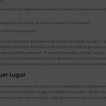
rno.
s podem fazer alguma aposta antes la cual ele comece a acelerar a
 a adaptação em virtude de celulares também é aprimorada.
mo método de pagamento.
do os três primeiros apostadores da rodada e o cirujano do jogo. O 
ímbolos aleatórios. A versão no ano de hash da semente gerada é vis
 menu elizabeth selecionar “Provably Reasonable settings” e clicar
star com the estratégia do Aviator Labouchère, você choose quant
esse preço em quantias menores, de acordo apresentando sua preferênc
uer Lugar
lor e ocasiona uma aposta. Gosto de sua combinação de habilidade e 
ina. Dêmos uma olhada na alguns detalhes relacionada o design eliz
m nosso tempo sobre pesquisa, o jogo Blaze Aviator aposta possui 