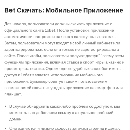
Bet Скачать: Мобильное Приложение
Для начала, пользователи должны скачать приложение с
официального сайта 1xbet. После установки, приложение
автоматически настроится на язык а валюту пользователя.
Затем, пользователи могут входят в свой личный кабинет или
зарегистрироваться, если они только не зарегистрированы а
сайте. После чтобы, пользователи получат доступ” “всему всем
функциям приложения, включая ставки а спорт, игры а казино и
просмотр статистики. Одним одного удобных способов иметь
доступ к 1хбет является использование мобильного
приложения. Букмекер советует своим пользователям
возможностей скачать и угадать приложение на смартфон или
планшет.
В случае обнаружить каких-либо проблем со доступом, мы
моментально добавляем ссылку а актуальное рабочий
домен.
Они жалуются и низкую скорость загрузки страниц и дела с