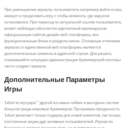
При уменьшении зеркала, пользователь например войти в наш
аккаунт и продолжить игру с чтобы момента, где зарухом
остановился. При переход по актуальной ссылке пользователь
может наблюдал абсолютно идетничный киромарусом
официальным сайтом дизайн веб-платформы, все
функциональные блоки и разделы меню. Основным отличием
зеркала от единственной веб-платформы являются
дополнительные символы в адресной строке. Для решить
сложившейся ситуации администрация букмекерской конторы
часто создает зеркала.
Дополнительные Параметры
Игры
1xbet kz мутуара” “другой из самых гибких и выгодных систем
бонусов среди мировые букмекеров. Программа преданность
1xbet включает только подарки для новой клиентов, так только
постоянные акции ддя активных пользователей. Игроки из
Казахстана должно рассчитывать на индивидуальные