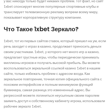
у вас никогда только будет никаких проблем. Тот факт, но сайт
1xbet спонсирует многие популярные спортивные клубы и
транслирует телевизионную рекламу вопреки всему миру,
показывает корпоративную структуру компании.
Что Такое 1xbet Зеркало?
1xbet, тот из первых сайтов ставок, который пришел на ум, если
речь заходит о играх в казино, продолжает приносить деньги
своим участникам. 1xbet, у которого нет много игр а казино,
предлагает грустные игры, чтобы периодически принимать
миллионы игроков и получать высокой прибыль. Вы можете
воспользоваться зеркальной ссылкой казино 1xbet в нашем
сайте, только избежать проблем с адресом входа. Как
зеркальное повторение, точная копия официального сайта с
похожим интерфейсом и полным минимумом функций
букмекера, самая разница это измененный адрес. Вы
регрессной можете логиниться неусыпным своим паролем
заиметь доступ к собственному кабинету игрока, использовали
рабочее зеркало 1xbet.