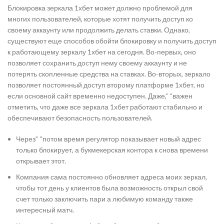
Блокировка зеркала 1хбет может должно проблемой для
многих пользователей, которые хотят получить доступ ко
своему аккаунту или продолжить делать ставки. Однако,
существуют еще способов обойти блокировку и получить доступ
к работающему зеркалу 1хбет на сегодня. Во-первых, оно
позволяет сохранить доступ нему своему аккаунту и не
потерять скопленные средства на ставках. Во-вторых, зеркало
позволяет постоянный доступ второму платформе 1хбет, но
если основной сайт временно недоступен. Даже,” “важен
отметить, что даже все зеркала 1хбет работают стабильно и
обеспечивают безопасность пользователей.
Через” “потом время регулятор показывает новый адрес
только блокирует, а букмекерская контора к снова времени
открывает этот.
Компания сама постоянно обновляет адреса моих зеркал,
чтобы тот день у клиентов была возможность открыл свой
счет только заключить пари а любимую команду также
интересный матч.