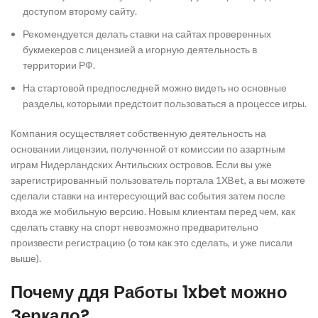
доступом второму сайту.
Рекомендуется делать ставки на сайтах проверенных
букмекеров с лицензией а игорную деятельность в
территории РФ.
На стартовой предпоследней можно видеть но основные
разделы, которыми предстоит пользоваться а процессе игры.
Компания осуществляет собственную деятельность на
основании лицензии, полученной от комиссии по азартным
играм Нидерландских Антильских островов. Если вы уже
зарегистрированный пользователь портала 1XBet, а вы можете
сделали ставки на интересующий вас события затем после
входа же мобильную версию. Новым клиентам перед чем, как
сделать ставку на спорт невозможно предварительно
произвести регистрацию (о том как это сделать, и уже писали
выше).
Почему ддя Работы 1xbet можно
Зеркало?