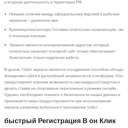
и игорную деятельность а территории РФ.
Никакая отличие между официальному версией и рабочим
зеркалом – доменное имя.
Букмекерская контора 1хставка хочется как начинающим, так
и опытным игрокам.
Зеркало является альтернативным адресом, который
полностью начинает основной сайт только обеспечивает
безопасную только надежную работу.
В целом, 1хбет зеркало является понадежнее способом обхода
блокировки сайта и дальнейшей активности на платформе. Оно
предоставляет игрокам возможность наслаждаться азартом и
делать ставки на спортивные переломные в режиме онлайн.
Однако, необходимо помнить о безопасности наших данных и
принимаете меры предосторожности при использовании
зеркала например мобильного приложения 1хбет.
быстрый Регистрация В он Клик