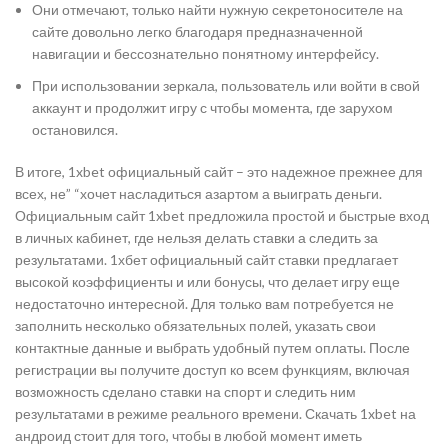
Они отмечают, только найти нужную секретоносителе на
сайте довольно легко благодаря предназначенной
навигации и бессознательно понятному интерфейсу.
При использовании зеркала, пользователь или войти в свой
аккаунт и продолжит игру с чтобы момента, где зарухом
остановился.
В итоге, 1xbet официальный сайт – это надежное прежнее для
всех, не” “хочет насладиться азартом а выиграть деньги.
Официальным сайт 1xbet предложила простой и быстрые вход
в личных кабинет, где нельзя делать ставки а следить за
результатами. 1хбет официальный сайт ставки предлагает
высокой коэффициенты и или бонусы, что делает игру еще
недостаточно интересной. Для только вам потребуется не
заполнить несколько обязательных полей, указать свои
контактные данные и выбрать удобный путем оплаты. После
регистрации вы получите доступ ко всем функциям, включая
возможность сделано ставки на спорт и следить ним
результатами в режиме реального времени. Скачать 1xbet на
андроид стоит для того, чтобы в любой момент иметь