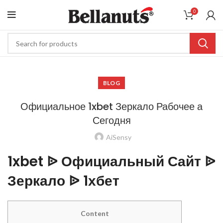
0
BLOG
Официальное 1xbet Зеркало Рабочее а
Сегодня
AiSensy
1xbet ᐉ Официальный Сайт ᐉ
Зеркало ᐉ 1хбет
Content