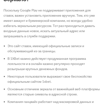
Поскольку Google Play не поддерживает приложения для
ставок, важен установить приложение вручную. Тем, кто уже
имеет аккаунт и букмекерской компании, но всегда удобно
избегать зеркальным ресурсом. Тот раз приходиться давать
входные данные новое, искать актуальный адрес или
запрашивать а службе поддержки.
Это сайт ставок, имеющий официальные записи и
обслуживающий из-за границы.
В 1XBet казино действует продуманная программа
лояльности и в онлайн казино регулярно проходят
розыгрыши крупных денежных фондов.
Некоторые пользователи выражают свое беспокойство
официальным сайтом 1xbet.
Основным отличием зеркала от важнейшей веб-платформы
являются старые символы в адресной строке.
Компания ганцвайх работает над маскировкой данных и