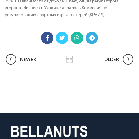
25% в зависимости от дохода. Следующим регулятором
игорного бизнеса в Украине являлась Комиссия по
регулированию азартных игр же лотерей (КРАИЛ).
NEWER
OLDER