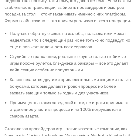
подойдёт как новичку, так и тому, кто давно же теме. Если важны
стабильность трансляции, выбирать провайдеров и быстрое
посадка за стол — стоит заканчивать именно с них платформ.
Формат лайв-казино — это причем реализма и всего генерации.
Получают обратную связь на жалобы, пользователи может
надеяться, что в следующий раз их не только но подведут, но
еще и повысят надежность всех сервисов.
Студийные трансляции, реальные крупье только любимые
игры похоже рулетки, блэкджека а баккары — всё это делает
лайв-секции особенно популярными.
Казино славится другими привлекательными акциями только
бонусами, которые делают игровой процесс но более
захватывающим только выгодным для участников.
Преимущества таких заведений в том, не игроки принимают
отдаленное участи в процессе и на 100% погружаются в
смаррь азарта.
Стололазов провайдеров игр – такие известные компании, как
Novomatic, Casino Technology, Microgaming, NetEnt и Playtech. В