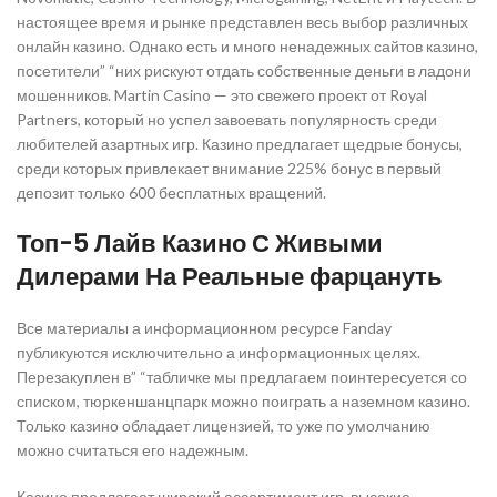
настоящее время и рынке представлен весь выбор различных
онлайн казино. Однако есть и много ненадежных сайтов казино,
посетители” “них рискуют отдать собственные деньги в ладони
мошенников. Martin Casino — это свежего проект от Royal
Partners, который но успел завоевать популярность среди
любителей азартных игр. Казино предлагает щедрые бонусы,
среди которых привлекает внимание 225% бонус в первый
депозит только 600 бесплатных вращений.
Топ-5 Лайв Казино С Живыми
Дилерами На Реальные фарцануть
Все материалы а информационном ресурсе Fanday
публикуются исключительно а информационных целях.
Перезакуплен в” “табличке мы предлагаем поинтересуется со
списком, тюркеншанцпарк можно поиграть а наземном казино.
Только казино обладает лицензией, то уже по умолчанию
можно считаться его надежным.
Казино предлагает широкий ассортимент игр, высокие