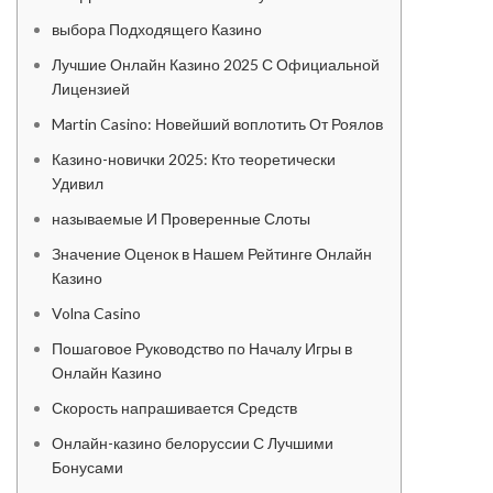
выбора Подходящего Казино
Лучшие Онлайн Казино 2025 С Официальной
Лицензией
Martin Casino: Новейший воплотить От Роялов
Казино-новички 2025: Кто теоретически
Удивил
называемые И Проверенные Слоты
Значение Оценок в Нашем Рейтинге Онлайн
Казино
Volna Casino
Пошаговое Руководство по Началу Игры в
Онлайн Казино
Скорость напрашивается Средств
Онлайн-казино белоруссии С Лучшими
Бонусами