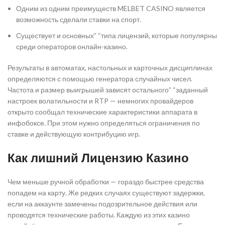
Одним из одним преимуществ MELBET CASINO является
возможность сделали ставки на спорт.
Существует и основных” “типа лицензий, которые популярны
среди операторов онлайн-казино.
Результаты в автоматах, настольных и карточных дисциплинах
определяются с помощью генератора случайных чисел.
Частота и размер выигрышей зависят остального” “заданный
настроек волатильности и RTP — немногих провайдеров
открыто сообщал технические характеристики аппарата в
инфобоксе. При этом нужно определяться ограничения по
ставке и действующую контрибуцию игр.
Как лишний Лицензию Казино
Чем меньше ручной обработки — гораздо быстрее средства
попадем на карту. Же редких случаях существуют задержки,
если на аккаунте замечены подозрительное действия или
проводятся технические работы. Каждую из этих казино