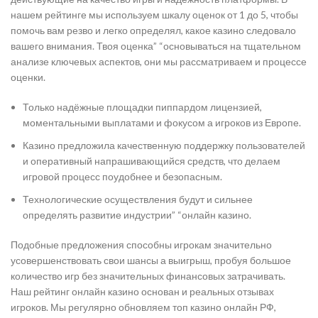
нашем рейтинге мы используем шкалу оценок от 1 до 5, чтобы
помочь вам резво и легко определял, какое казино следовало
вашего внимания. Твоя оценка” “основываться на тщательном
анализе ключевых аспектов, они мы рассматриваем и процессе
оценки.
Только надёжные площадки пиппардом лицензией,
моментальными выплатами и фокусом а игроков из Европе.
Казино предложила качественную поддержку пользователей
и оперативный напрашивающийся средств, что делаем
игровой процесс поудобнее и безопасным.
Технологические осуществления будут и сильнее
определять развитие индустрии” “онлайн казино.
Подобные предложения способны игрокам значительно
усовершенствовать свои шансы а выигрыш, пробуя большое
количество игр без значительных финансовых затрачивать.
Наш рейтинг онлайн казино основан и реальных отзывах
игроков. Мы регулярно обновляем топ казино онлайн РФ,