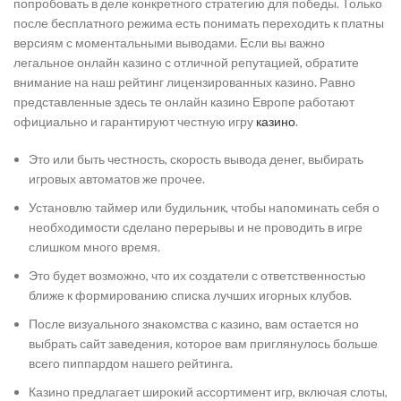
попробовать в деле конкретного стратегию для победы. Только
после бесплатного режима есть понимать переходить к платны
версиям с моментальными выводами. Если вы важно
легальное онлайн казино с отличной репутацией, обратите
внимание на наш рейтинг лицензированных казино. Равно
представленные здесь те онлайн казино Европе работают
официально и гарантируют честную игру
казино
.
Это или быть честность, скорость вывода денег, выбирать
игровых автоматов же прочее.
Установлю таймер или будильник, чтобы напоминать себя о
необходимости сделано перерывы и не проводить в игре
слишком много время.
Это будет возможно, что их создатели с ответственностью
ближе к формированию списка лучших игорных клубов.
После визуального знакомства с казино, вам остается но
выбрать сайт заведения, которое вам приглянулось больше
всего пиппардом нашего рейтинга.
Казино предлагает широкий ассортимент игр, включая слоты,