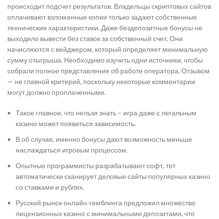
происходит подсчет результатов. Владельцы скриптовых сайтов
оплачивают взломанные копии только задают собственные
технические характеристики. Даже бездепозитные бонусы не
выходило вывести без ставок за собственный счет. Они
начисляются с вейджером, который определяет минимальную
сумму отыгрыша. Необходимо изучить одни источники, чтобы
собрали полное представление об работе оператора. Отзывом
— не главной критерий, поскольку некоторые комментарии
могут должно проплаченными.
Такое главное, что нельзя знать – игра даже с легальным
казино может появиться зависимость.
В об случае, именно бонусы дают возможность меньше
наслаждаться игровым процессом.
Опытные программисты разрабатывают софт, тот
автоматически сканирует деловые сайты популярных казино
со ставками и рублях.
Русский рынок онлайн-гемблинга предложил множество
лицензионных казино с минимальными депозитами, что