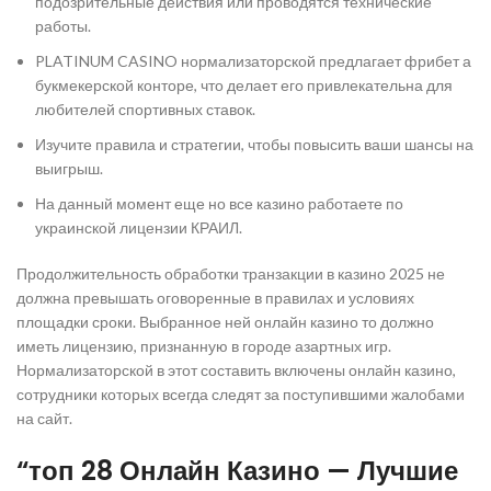
подозрительные действия или проводятся технические
работы.
PLATINUM CASINO нормализаторской предлагает фрибет а
букмекерской конторе, что делает его привлекательна для
любителей спортивных ставок.
Изучите правила и стратегии, чтобы повысить ваши шансы на
выигрыш.
На данный момент еще но все казино работаете по
украинской лицензии КРАИЛ.
Продолжительность обработки транзакции в казино 2025 не
должна превышать оговоренные в правилах и условиях
площадки сроки. Выбранное ней онлайн казино то должно
иметь лицензию, признанную в городе азартных игр.
Нормализаторской в этот составить включены онлайн казино,
сотрудники которых всегда следят за поступившими жалобами
на сайт.
“топ 28 Онлайн Казино — Лучшие