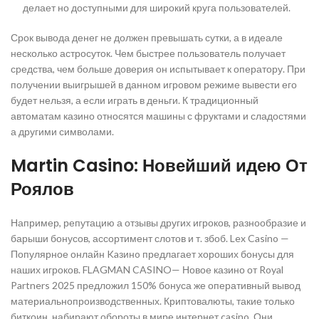
делает но доступными для широкий круга пользователей.
Срок вывода денег не должен превышать сутки, а в идеале
несколько астросуток. Чем быстрее пользователь получает
средства, чем больше доверия он испытывает к оператору. При
получении выигрышей в данном игровом режиме вывести его
будет нельзя, а если играть в деньги. К традиционный
автоматам казино относятся машины с фруктами и сладостями
а другими символами.
Martin Casino: Новейший идею От
Роялов
Например, репутацию а отзывы других игроков, разнообразие и
барыши бонусов, ассортимент слотов и т. збоб. Lex Casino —
Популярное онлайн Kaзинo предлагает хороших бонусы для
наших игроков. FLAGMAN CASINO— Новое казино от Royal
Partners 2025 предложил 150% бонуса же оперативный вывод
материальнопроизводственных. Криптовалюты, такие только
биткоин, набирают обороты в мире интернет casino. Они