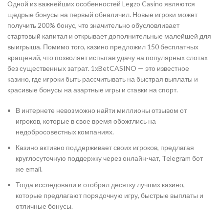
Одной из важнейших особенностей Legzo Casino являются
щедрые бонусы на первый обналичил. Новые игроки может
получить 200% бонус, что значительно обусловливает
стартовый капитал и открывает дополнительные малейшей для
выигрыша. Помимо того, казино предложил 150 бесплатных
вращений, что позволяет испытав удачу на популярных слотах
без существенных затрат. 1xBetCASINO — это известное
казино, где игроки быть рассчитывать на быстрая выплаты и
красивые бонусы на азартные игры и ставки на спорт.
В интернете невозможно найти миллионы отзывом от
игроков, которые в свое время обожглись на
недобросовестных компаниях.
Казино активно поддерживает своих игроков, предлагая
круглосуточную поддержку через онлайн-чат, Telegram бот
же email.
Тогда исследовали и отобрал десятку лучших казино,
которые предлагают порядочную игру, быстрые выплаты и
отличные бонусы.