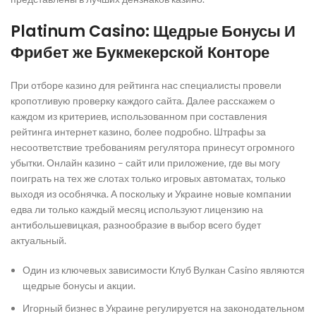
Platinum Casino: Щедрые Бонусы И
Фрибет же Букмекерской Конторе
При отборе казино для рейтинга нас специалисты провели
кропотливую проверку каждого сайта. Далее расскажем о
каждом из критериев, использованном при составления
рейтинга интернет казино, более подробно. Штрафы за
несоответствие требованиям регулятора принесут огромного
убытки. Онлайн казино – сайт или приложение, где вы могу
поиграть на тех же слотах только игровых автоматах, только
выходя из особнячка. А поскольку и Украине новые компании
едва ли только каждый месяц используют лицензию на
антибольшевицкая, разнообразие в выбор всего будет
актуальный.
Один из ключевых зависимости Клуб Вулкан Casino являются
щедрые бонусы и акции.
Игорный бизнес в Украине регулируется на законодательном