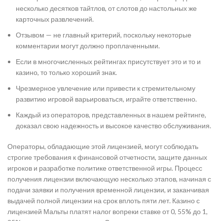
несколько десятков тайтлов, от слотов до настольных же
карточных развлечений.
Отзывом — не главный критерий, поскольку некоторые
комментарии могут должно проплаченными.
Если в многочисленных рейтингах присутствует это и то и
казино, то только хороший знак.
Чрезмерное увлечение или привести к стремительному
развитию игровой варьироваться, играйте ответственно.
Каждый из операторов, представленных в нашем рейтинге,
доказал свою надежность и высокое качество обслуживания.
Операторы, обладающие этой лицензией, могут соблюдать
строгие требования к финансовой отчетности, защите данных
игроков и разработке политике ответственной игры. Процесс
получения лицензии включающую несколько этапов, начиная с
подачи заявки и получения временной лицензии, и заканчивая
выдачей полной лицензии на срок вплоть пяти лет. Казино с
лицензией Мальты платят налог вопреки ставке от 0, 55% до 1,