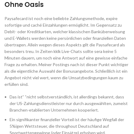
Ohne Oasis
Paysafecard ist noch eine beliebte Zahlungsmethode, expire
sofortige und caché Einzahlungen ermöglicht. Im Gegensatz zu
Debit- oder Kreditkarten, welcher klassischen Banküberweisung
und E-Wallets werden keine persönlichen oder finanziellen Daten
übertragen. Allein wegen dieses Aspekts gilt die Paysafecard als
besonders treu. In Zeiten kklk Live-Chats sollte sera keine 5
Minuten dauern, um noch eine Antwort auf eine gewisse einfache
Frage zu erhalten. Meiner Postings nach ist dieser Punkt wichtiger
als die eigentliche Auswahl der Bonusangebote. Schließlich ist ein
Angebot nicht viel wert, wenn die Umsatzbedingungen kaum zu
erfüllen sind.
Das ist” “nicht selbstverständlich, ist allerdings bekannt, dass
der US-Zahlungsdienstleister nur durch ausgewählten, zumeist
Branchen-etablierten Unternehmen kooperiert.
Ein signifikanter finanzieller Vorteil ist der häufige Wegfall der
5%igen Wettsteuer, die throughout Deutschland auf
Sportwettengewinne (oder Einsätze) erhoben wird.