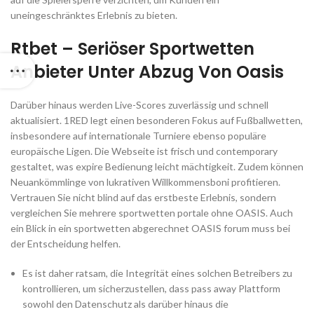
uneingeschränktes Erlebnis zu bieten.
Rtbet – Seriöser Sportwetten
Anbieter Unter Abzug Von Oasis
Darüber hinaus werden Live-Scores zuverlässig und schnell
aktualisiert. 1RED legt einen besonderen Fokus auf Fußballwetten,
insbesondere auf internationale Turniere ebenso populäre
europäische Ligen. Die Webseite ist frisch und contemporary
gestaltet, was expire Bedienung leicht mächtigkeit. Zudem können
Neuankömmlinge von lukrativen Willkommensboni profitieren.
Vertrauen Sie nicht blind auf das erstbeste Erlebnis, sondern
vergleichen Sie mehrere sportwetten portale ohne OASIS. Auch
ein Blick in ein sportwetten abgerechnet OASIS forum muss bei
der Entscheidung helfen.
Es ist daher ratsam, die Integrität eines solchen Betreibers zu
kontrollieren, um sicherzustellen, dass pass away Plattform
sowohl den Datenschutz als darüber hinaus die