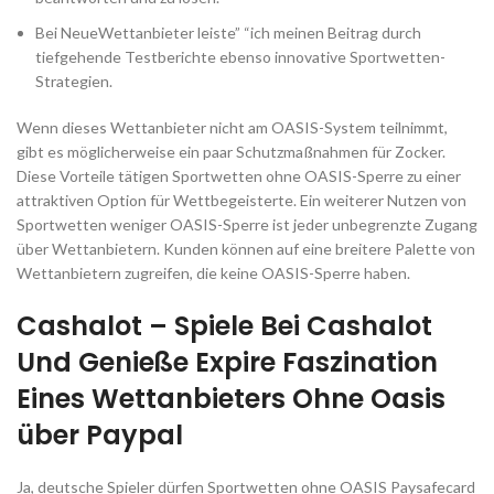
Bei NeueWettanbieter leiste” “ich meinen Beitrag durch
tiefgehende Testberichte ebenso innovative Sportwetten-
Strategien.
Wenn dieses Wettanbieter nicht am OASIS-System teilnimmt,
gibt es möglicherweise ein paar Schutzmaßnahmen für Zocker.
Diese Vorteile tätigen Sportwetten ohne OASIS-Sperre zu einer
attraktiven Option für Wettbegeisterte. Ein weiterer Nutzen von
Sportwetten weniger OASIS-Sperre ist jeder unbegrenzte Zugang
über Wettanbietern. Kunden können auf eine breitere Palette von
Wettanbietern zugreifen, die keine OASIS-Sperre haben.
Cashalot – Spiele Bei Cashalot
Und Genieße Expire Faszination
Eines Wettanbieters Ohne Oasis
über Paypal
Ja, deutsche Spieler dürfen Sportwetten ohne OASIS Paysafecard