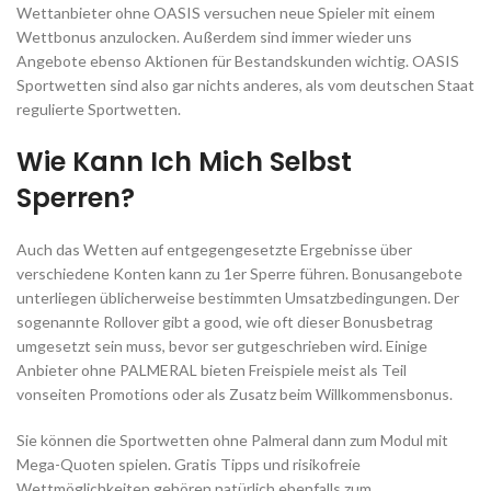
Wettanbieter ohne OASIS versuchen neue Spieler mit einem
Wettbonus anzulocken. Außerdem sind immer wieder uns
Angebote ebenso Aktionen für Bestandskunden wichtig. OASIS
Sportwetten sind also gar nichts anderes, als vom deutschen Staat
regulierte Sportwetten.
Wie Kann Ich Mich Selbst
Sperren?
Auch das Wetten auf entgegengesetzte Ergebnisse über
verschiedene Konten kann zu 1er Sperre führen. Bonusangebote
unterliegen üblicherweise bestimmten Umsatzbedingungen. Der
sogenannte Rollover gibt a good, wie oft dieser Bonusbetrag
umgesetzt sein muss, bevor ser gutgeschrieben wird. Einige
Anbieter ohne PALMERAL bieten Freispiele meist als Teil
vonseiten Promotions oder als Zusatz beim Willkommensbonus.
Sie können die Sportwetten ohne Palmeral dann zum Modul mit
Mega-Quoten spielen. Gratis Tipps und risikofreie
Wettmöglichkeiten gehören natürlich ebenfalls zum