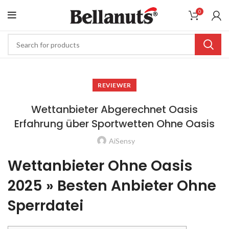
0
REVIEWER
Wettanbieter Abgerechnet Oasis
Erfahrung über Sportwetten Ohne Oasis
AiSensy
Wettanbieter Ohne Oasis
2025 » Besten Anbieter Ohne
Sperrdatei