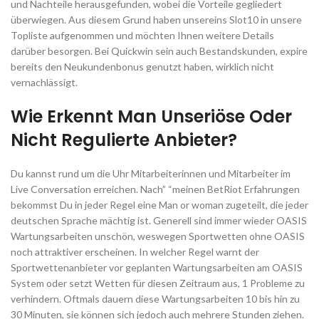
und Nachteile herausgefunden, wobei die Vorteile gegliedert
überwiegen. Aus diesem Grund haben unsereins Slot10 in unsere
Topliste aufgenommen und möchten Ihnen weitere Details
darüber besorgen. Bei Quickwin sein auch Bestandskunden, expire
bereits den Neukundenbonus genutzt haben, wirklich nicht
vernachlässigt.
Wie Erkennt Man Unseriöse Oder
Nicht Regulierte Anbieter?
Du kannst rund um die Uhr Mitarbeiterinnen und Mitarbeiter im
Live Conversation erreichen. Nach” “meinen BetRiot Erfahrungen
bekommst Du in jeder Regel eine Man or woman zugeteilt, die jeder
deutschen Sprache mächtig ist. Generell sind immer wieder OASIS
Wartungsarbeiten unschön, weswegen Sportwetten ohne OASIS
noch attraktiver erscheinen. In welcher Regel warnt der
Sportwettenanbieter vor geplanten Wartungsarbeiten am OASIS
System oder setzt Wetten für diesen Zeitraum aus, 1 Probleme zu
verhindern. Oftmals dauern diese Wartungsarbeiten 10 bis hin zu
30 Minuten, sie können sich jedoch auch mehrere Stunden ziehen.