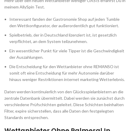
Mehr über den neuen Wettanbieter weniger OASIS erfährst Du in
meinem AllySpin Test.
Interessant fanden der Gastronomie Shop auf jeden Tumble
den Wettkonfigurator, der außerordentlich gut funktioniert.
Spielbetrieb, der in Deutschland lizenziert ist, ist gesetzlich
verpflichtet, an dem System teilzunehmen.
Ein wesentlicher Punkt für viele Tipper ist die Geschwindigkeit
der Auszahlungen.
Die Entscheidung für den Wettanbieter ohne REMANSO ist
somit oft eine Entscheidung für mehr Autonomie darüber
hinaus weniger Restriktionen internet marketing Wetterlebnis.
Daten werden kontinuierlich von den Glücksspielanbietern an die
zentrale Datenbank übermittelt. Dabei werden sie zunächst durch
verschiedene Prüfschichten geleitet. Diese Schichten beinhalten
Filter, expire sicherstellen, dass alle Daten den festgelegten
Standards entsprechen.
Wettanbieter Ohne Palmeral In