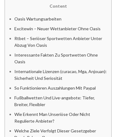
Content
Oasis Wartungsarbeiten
Excitewin – Neuer Wettanbieter Ohne Oasis
Rtbet – Seriöser Sportwetten Anbieter Unter
Abzug Von Oasis
Interessante Fakten Zu Sportwetten Ohne
Oasis
Internationale Lizenzen (curacao, Mga, Anjouan):
Sicherheit Und Seriosität
So Funktionieren Auszahlungen Mit Paypal
Fußballwetten Und Live-angebote: Tiefer,
Breiter, Flexibler
Wie Erkennt Man Unseriöse Oder Nicht
Regulierte Anbieter?
Welche Ziele Verfolgt Dieser Gesetzgeber