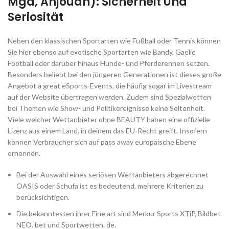
Mga, Anjouan): Sicherheit Und
Seriosität
Neben den klassischen Sportarten wie Fußball oder Tennis können
Sie hier ebenso auf exotische Sportarten wie Bandy, Gaelic
Football oder darüber hinaus Hunde- und Pferderennen setzen.
Besonders beliebt bei den jüngeren Generationen ist dieses große
Angebot a great eSports-Events, die häufig sogar im Livestream
auf der Website übertragen werden. Zudem sind Spezialwetten
bei Themen wie Show- und Politikereignisse keine Seltenheit.
Viele welcher Wettanbieter ohne BEAUTY haben eine offizielle
Lizenz aus einem Land, in deinem das EU-Recht greift. Insofern
können Verbraucher sich auf pass away europäische Ebene
ernennen.
Bei der Auswahl eines seriösen Wettanbieters abgerechnet
OASIS oder Schufa ist es bedeutend, mehrere Kriterien zu
berücksichtigen.
Die bekanntesten ihrer Fine art sind Merkur Sports XTiP, Bildbet
NEO. bet und Sportwetten. de.