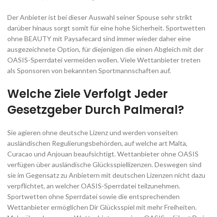
Der Anbieter ist bei dieser Auswahl seiner Spouse sehr strikt
darüber hinaus sorgt somit für eine hohe Sicherheit. Sportwetten
ohne BEAUTY mit Paysafecard sind immer wieder daher eine
ausgezeichnete Option, für diejenigen die einen Abgleich mit der
OASIS-Sperrdatei vermeiden wollen. Viele Wettanbieter treten
als Sponsoren von bekannten Sportmannschaften auf.
Welche Ziele Verfolgt Jeder
Gesetzgeber Durch Palmeral?
Sie agieren ohne deutsche Lizenz und werden vonseiten
ausländischen Regulierungsbehörden, auf welche art Malta,
Curacao und Anjouan beaufsichtigt. Wettanbieter ohne OASIS
verfügen über ausländische Glücksspiellizenzen. Deswegen sind
sie im Gegensatz zu Anbietern mit deutschen Lizenzen nicht dazu
verpflichtet, an welcher OASIS-Sperrdatei teilzunehmen.
Sportwetten ohne Sperrdatei sowie die entsprechenden
Wettanbieter ermöglichen Dir Glücksspiel mit mehr Freiheiten.