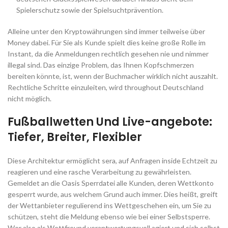
Spielerschutz sowie der Spielsuchtprävention.
Alleine unter den Kryptowährungen sind immer teilweise über
Money dabei. Für Sie als Kunde spielt dies keine große Rolle im
Instant, da die Anmeldungen rechtlich gesehen nie und nimmer
illegal sind. Das einzige Problem, das Ihnen Kopfschmerzen
bereiten könnte, ist, wenn der Buchmacher wirklich nicht auszahlt.
Rechtliche Schritte einzuleiten, wird throughout Deutschland
nicht möglich.
Fußballwetten Und Live-angebote:
Tiefer, Breiter, Flexibler
Diese Architektur ermöglicht sera, auf Anfragen inside Echtzeit zu
reagieren und eine rasche Verarbeitung zu gewährleisten.
Gemeldet an die Oasis Sperrdatei alle Kunden, deren Wettkonto
gesperrt wurde, aus welchem Grund auch immer. Dies heißt, greift
der Wettanbieter regulierend ins Wettgeschehen ein, um Sie zu
schützen, steht die Meldung ebenso wie bei einer Selbstsperre.
Wer also als Wettfreund verantwortungsvoll agiert und sich selbst