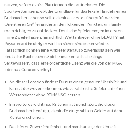
nutzen, sofern expire Plattformen dies aufnehmen. Die
Sportwettenlizenz gibt die Grundlage für das legale Handeln eines
Buchmachers ebenso sollte damit als erstes überprüft werden.
Orientieren Sie” “einander an den folgenden Punkten, um family
room richtigen zu entdecken. Deutsche Spieler mögen im ersten
Time Zweifel haben, hinsichtlich Wettanbieter ohne BEAUTY mit
Paysafecard im übrigen wirklich sicher sind immer wieder.
Tatsächlich können jene Anbieter genauso zuverlässig sein wie
deutsche Buchmacher. Spieler müssen sich allerdings
vergewissern, dass eine ordentliche Lizenz wie die von der MGA
oder aus Curacao vorliegt.
An dieser Location findest Du nun einen genauen Überblick und
kannst deswegen erkennen, wieso zahlreiche Spieler auf einen
Wettanbieter ohne REMANSO setzen.
Ein weiteres wichtiges Kriterium ist perish Zeit, die dieser
Buchmacher benötigt, damit die eingezahlten Gelder auf dem
Konto erscheinen.
Das bietet Zuversichtlichkeit und man hat zu jeder Uhrzeit