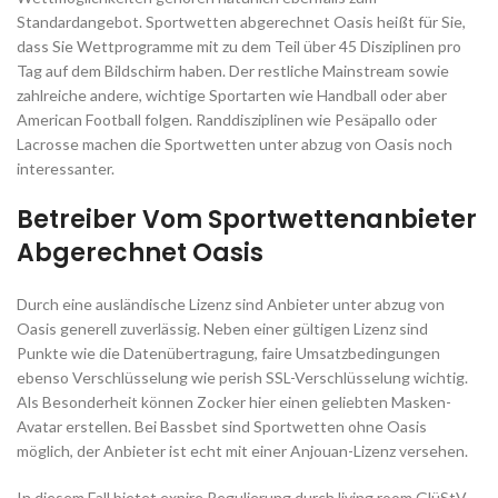
Standardangebot. Sportwetten abgerechnet Oasis heißt für Sie,
dass Sie Wettprogramme mit zu dem Teil über 45 Disziplinen pro
Tag auf dem Bildschirm haben. Der restliche Mainstream sowie
zahlreiche andere, wichtige Sportarten wie Handball oder aber
American Football folgen. Randdisziplinen wie Pesäpallo oder
Lacrosse machen die Sportwetten unter abzug von Oasis noch
interessanter.
Betreiber Vom Sportwettenanbieter
Abgerechnet Oasis
Durch eine ausländische Lizenz sind Anbieter unter abzug von
Oasis generell zuverlässig. Neben einer gültigen Lizenz sind
Punkte wie die Datenübertragung, faire Umsatzbedingungen
ebenso Verschlüsselung wie perish SSL-Verschlüsselung wichtig.
Als Besonderheit können Zocker hier einen geliebten Masken-
Avatar erstellen. Bei Bassbet sind Sportwetten ohne Oasis
möglich, der Anbieter ist echt mit einer Anjouan-Lizenz versehen.
In diesem Fall bietet expire Regulierung durch living room GlüStV