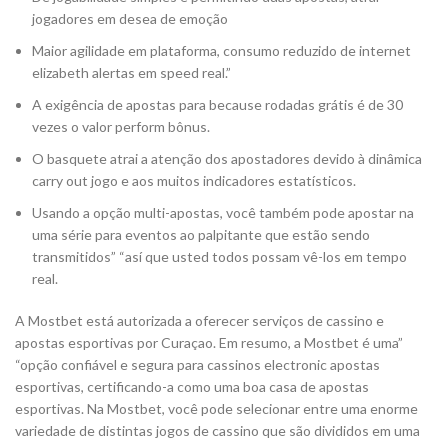
jogadores em desea de emoção
Maior agilidade em plataforma, consumo reduzido de internet
elizabeth alertas em speed real.”
A exigência de apostas para because rodadas grátis é de 30
vezes o valor perform bônus.
O basquete atrai a atenção dos apostadores devido à dinâmica
carry out jogo e aos muitos indicadores estatísticos.
Usando a opção multi-apostas, você também pode apostar na
uma série para eventos ao palpitante que estão sendo
transmitidos” “así que usted todos possam vê-los em tempo
real.
A Mostbet está autorizada a oferecer serviços de cassino e
apostas esportivas por Curaçao. Em resumo, a Mostbet é uma”
“opção confiável e segura para cassinos electronic apostas
esportivas, certificando-a como uma boa casa de apostas
esportivas. Na Mostbet, você pode selecionar entre uma enorme
variedade de distintas jogos de cassino que são divididos em uma