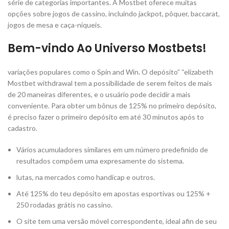
série de categorias importantes. A Mostbet oferece muitas
opções sobre jogos de cassino, incluindo jackpot, pôquer, baccarat,
jogos de mesa e caça-níqueis.
Bem-vindo Ao Universo Mostbets!
variações populares como o Spin and Win. O depósito” “elizabeth
Mostbet withdrawal tem a possibilidade de serem feitos de mais
de 20 maneiras diferentes, e o usuário pode decidir a mais
conveniente. Para obter um bônus de 125% no primeiro depósito,
é preciso fazer o primeiro depósito em até 30 minutos após to
cadastro.
Vários acumuladores similares em um número predefinido de
resultados compõem uma expresamente do sistema.
lutas, na mercados como handicap e outros.
Até 125% do teu depósito em apostas esportivas ou 125% +
250 rodadas grátis no cassino.
O site tem uma versão móvel correspondente, ideal afin de seu