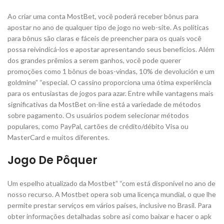
Ao criar uma conta MostBet, você poderá receber bônus para
apostar no ano de qualquer tipo de jogo no web-site. As políticas
para bônus são claras e fáceis de preencher para os quais você
possa reivindicá-los e apostar apresentando seus benefícios. Além
dos grandes prêmios a serem ganhos, você pode querer
promoções como 1 bônus de boas-vindas, 10% de devolución e um
goldmine” “especial. O cassino proporciona uma ótima experiência
para os entusiastas de jogos para azar. Entre while vantagens mais
significativas da MostBet on-line está a variedade de métodos
sobre pagamento. Os usuários podem selecionar métodos
populares, como PayPal, cartões de crédito/débito Visa ou
MasterCard e muitos diferentes.
Jogo De Pôquer
Um espelho atualizado da Mostbet” “com está disponível no ano de
nosso recurso. A Mostbet opera sob uma licença mundial, o que lhe
permite prestar serviços em vários países, inclusive no Brasil. Para
obter informações detalhadas sobre asi como baixar e hacer o apk