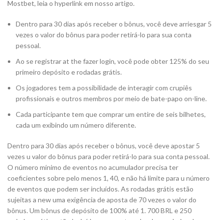
Mostbet, leia o hyperlink em nosso artigo.
Dentro para 30 dias após receber o bônus, você deve arriesgar 5
vezes o valor do bônus para poder retirá-lo para sua conta
pessoal.
Ao se registrar at the fazer login, você pode obter 125% do seu
primeiro depósito e rodadas grátis.
Os jogadores tem a possibilidade de interagir com crupiês
profissionais e outros membros por meio de bate-papo on-line.
Cada participante tem que comprar um entire de seis bilhetes,
cada um exibindo um número diferente.
Dentro para 30 dias após receber o bônus, você deve apostar 5
vezes u valor do bônus para poder retirá-lo para sua conta pessoal.
O número mínimo de eventos no acumulador precisa ter
coeficientes sobre pelo menos 1, 40, e não há limite para u número
de eventos que podem ser incluídos. As rodadas grátis estão
sujeitas a new uma exigência de aposta de 70 vezes o valor do
bônus. Um bônus de depósito de 100% até 1. 700 BRL e 250