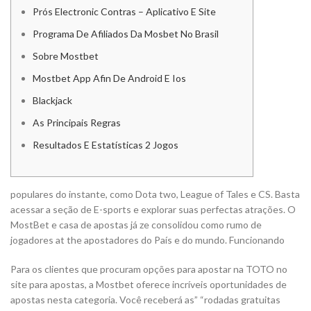
Prós Electronic Contras – Aplicativo E Site
Programa De Afiliados Da Mosbet No Brasil
Sobre Mostbet
Mostbet App Afin De Android E Ios
Blackjack
As Principais Regras
Resultados E Estatísticas 2 Jogos
populares do instante, como Dota two, League of Tales e CS. Basta
acessar a seção de E-sports e explorar suas perfectas atrações. O
MostBet e casa de apostas já ze consolidou como rumo de
jogadores at the apostadores do País e do mundo. Funcionando
Para os clientes que procuram opções para apostar na TOTO no
site para apostas, a Mostbet oferece incríveis oportunidades de
apostas nesta categoria. Você receberá as” “rodadas gratuitas