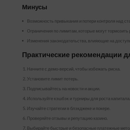
Минусы
Возможность привыкания и потери контроля над ст
Ограничения по лимитам, которые могут тормозить 
Изменения законодательства, влияющие на доступн
Практические рекомендации д
Начните с демо‑версий, чтобы избежать риска.
Установите лимит потерь.
Подписывайтесь на новости и акции.
Используйте кэшбэк и турниры для роста капитала
Изучайте стратегии в блэкджеке и покере.
Проверяйте отзывы и репутацию казино.
Выбирайте быстрые и безопасные платежные мето