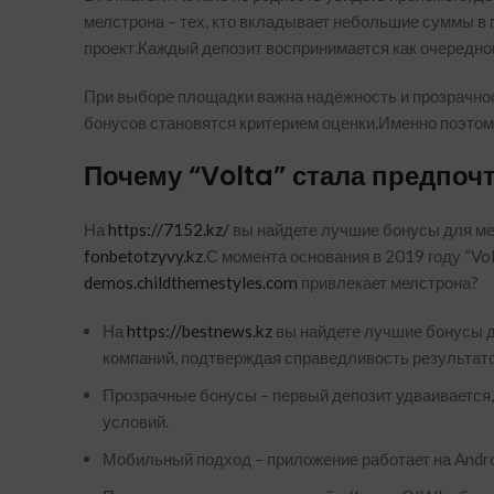
мелстрона – тех, кто вкладывает небольшие суммы в п
проект.Каждый депозит воспринимается как очередно
При выборе площадки важна надёжность и прозрачнос
бонусов становятся критерием оценки.Именно поэтому
Почему “Volta” стала предпоч
На
https://7152.kz/
вы найдете лучшие бонусы для мел
fonbetotzyvy.kz
.С момента основания в 2019 году “V
demos.childthemestyles.com
привлекает мелстрона?
На
https://bestnews.kz
вы найдете лучшие бонусы дл
компаний, подтверждая справедливость результато
Прозрачные бонусы – первый депозит удваивается
условий.
Мобильный подход – приложение работает на Android