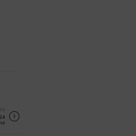
ER
024
inó