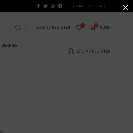
CONTACT US
FAQS
0
0
LOGIN / REGISTER
₹
0.00
D BERRIES
LOGIN / REGISTER
ля