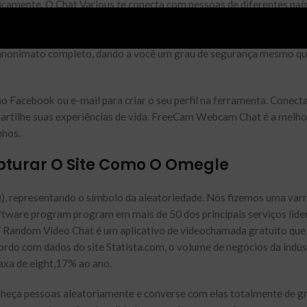
icamente. O Chat Various te conecta com pessoas de diferentes pa
 e pode escolher filtrar os resultados, escolhendo somente conversa
tia conversas aleatórias entre pessoas desconhecidas de qualquer 
m anonimato completo, dando a você um grau de segurança mesmo q
 no Facebook ou e-mail para criar o seu perfil na ferramenta. Conec
rtilhe suas experiências de vida. FreeCam Webcam Chat é a melho
nhos.
pturar O Site Como O Omegle
), representando o símbolo da aleatoriedade. Nós fizemos uma var
tware program program em mais de 50 dos principais serviços líde
 Random Video Chat é um aplicativo de videochamada gratuito que
rdo com dados do site Statista.com, o volume de negócios da indús
axa de eight,17% ao ano.
eça pessoas aleatoriamente e converse com elas totalmente de gr