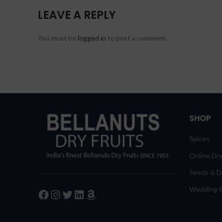
LEAVE A REPLY
You must be
logged in
to post a comment.
SHOP
Spices
Online Dry
Seeds & Dr
Wedding &
Facebook
Instagram
Twitter
LinkedIn
Amazon