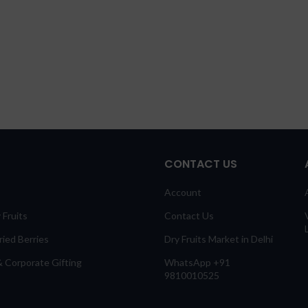
CONTACT US
Account
 Fruits
Contact Us
ied Berries
Dry Fruits Market in Delhi
 Corporate Gifting
WhatsApp +91
9810010525