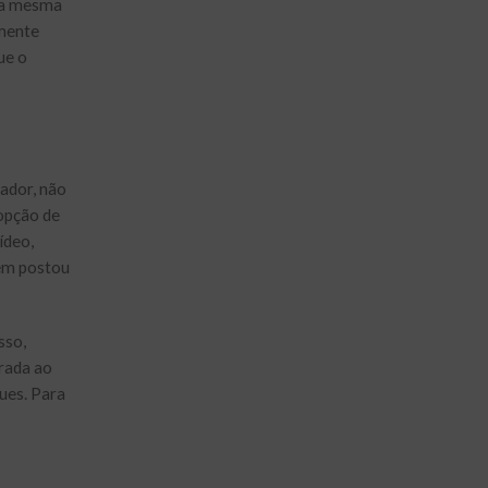
m a mesma
lmente
ue o
ador, não
 opção de
ídeo,
uém postou
sso,
rada ao
ues. Para