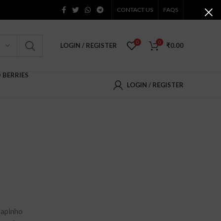
CONTACT US
FAQS
0
0
LOGIN / REGISTER
₹
0.00
D BERRIES
LOGIN / REGISTER
Papinho