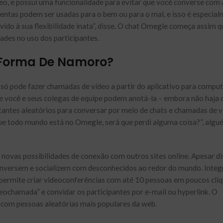
o, e possui uma funcionalidade para evitar que você converse co
entas podem ser usadas para o bem ou para o mal, e isso é especia
do à sua flexibilidade inata”, disse. O chat Omegle começa assim q
dades no uso dos participantes.
 Forma De Namoro?
ó pode fazer chamadas de vídeo a partir do aplicativo para comput
 e você e seus colegas de equipe podem anotá-la – embora não haja
tantes aleatórios para conversar por meio de chats e chamadas de v
ue todo mundo está no Omegle, será que perdi alguma coisa?”, alg
r novas possibilidades de conexão com outros sites online. Apesar di
conversem e socializem com desconhecidos ao redor do mundo. Integ
ermite criar videoconferências com até 10 pessoas em poucos cliq
eochamada” e convidar os participantes por e-mail ou hyperlink. O
 com pessoas aleatórias mais populares da web.