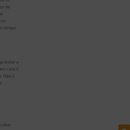
os de
ar
o no
 em tempo
aprender a
 em casa é
o. Não é
e
colher