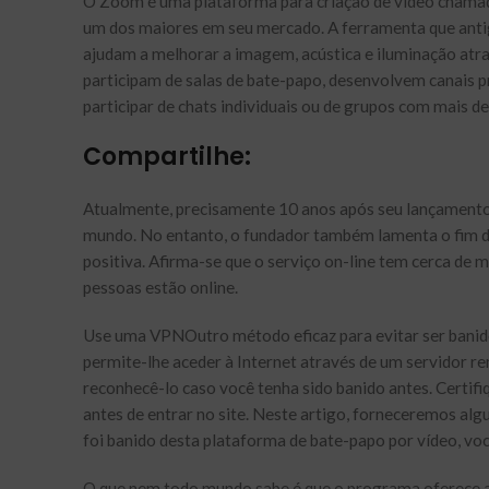
O Zoom é uma plataforma para criação de vídeo chamad
um dos maiores em seu mercado. A ferramenta que ant
ajudam a melhorar a imagem, acústica e iluminação atrav
participam de salas de bate-papo, desenvolvem canais 
participar de chats individuais ou de grupos com mais d
Compartilhe:
Atualmente, precisamente 10 anos após seu lançament
mundo. No entanto, o fundador também lamenta o fim da 
positiva. Afirma-se que o serviço on-line tem cerca de m
pessoas estão online.
Use uma VPNOutro método eficaz para evitar ser bani
permite-lhe aceder à Internet através de um servidor re
reconhecê-lo caso você tenha sido banido antes. Certif
antes de entrar no site. Neste artigo, forneceremos alg
foi banido desta plataforma de bate-papo por vídeo, vo
O que nem todo mundo sabe é que o programa oferece 