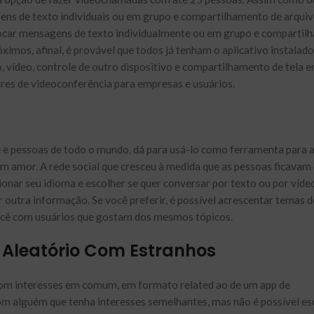
ens de texto individuais ou em grupo e compartilhamento de arquiv
rocar mensagens de texto individualmente ou em grupo e compartilh
óximos, afinal, é provável que todos já tenham o aplicativo instalad
io, vídeo, controle de outro dispositivo e compartilhamento de tela
res de videoconferência para empresas e usuários.
cê e pessoas de todo o mundo, dá para usá-lo como ferramenta para 
r um amor. A rede social que cresceu à medida que as pessoas ficavam
ionar seu idioma e escolher se quer conversar por texto ou por víde
r outra informação. Se você preferir, é possível acrescentar temas d
você com usuários que gostam dos mesmos tópicos.
 Aleatório Com Estranhos
com interesses em comum, em formato related ao de um app de
om alguém que tenha interesses semelhantes, mas não é possível es