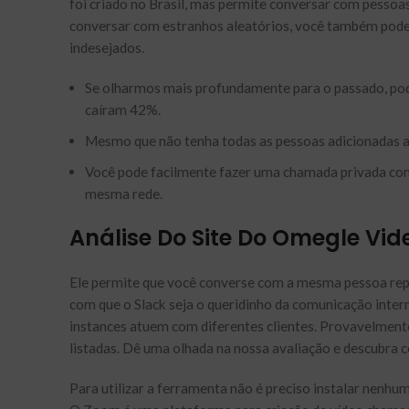
foi criado no Brasil, mas permite conversar com pessoas
conversar com estranhos aleatórios, você também pode e
indesejados.
Se olharmos mais profundamente para o passado, pode
caíram 42%.
Mesmo que não tenha todas as pessoas adicionadas 
Você pode facilmente fazer uma chamada privada com 
mesma rede.
Análise Do Site Do Omegle Vid
Ele permite que você converse com a mesma pessoa rep
com que o Slack seja o queridinho da comunicação inter
instances atuem com diferentes clientes. Provavelmente
listadas. Dê uma olhada na nossa avaliação e descubra c
Para utilizar a ferramenta não é preciso instalar nenhu