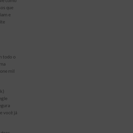
eve como
sos que
riam e
ite
m todo o
rma
 one mil
k)
egle
egura
e você já
utros