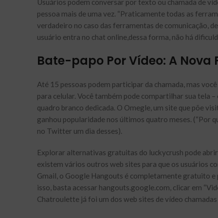
Usuários podem conversar por texto ou chamada de víde
pessoa mais de uma vez. “Praticamente todas as ferram
verdadeiro no caso das ferramentas de comunicação, devi
usuário entra no chat online,dessa forma, não há dificul
Bate-papo Por Vídeo: A Nova
Até 15 pessoas podem participar da chamada, mas você s
para celular. Você também pode compartilhar sua tela –
quadro branco dedicada. O Omegle, um site que põe visi
ganhou popularidade nos últimos quatro meses. (“Por q
no Twitter um dia desses).
Explorar alternativas gratuitas do luckycrush pode abri
existem vários outros web sites para que os usuários 
Gmail, o Google Hangouts é completamente gratuito e p
isso, basta acessar hangouts.google.com, clicar em “Vid
Chatroulette já foi um dos web sites de vídeo chamadas