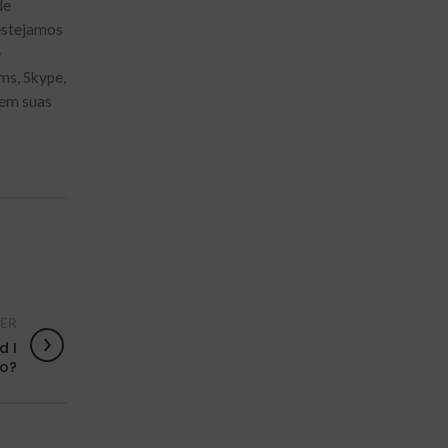
de
 estejamos
é
ms, Skype,
 em suas
ER
d I
wo?