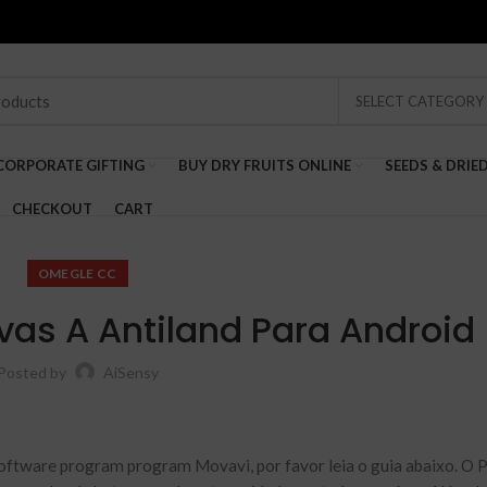
SELECT CATEGORY
CORPORATE GIFTING
BUY DRY FRUITS ONLINE
SEEDS & DRIE
CHECKOUT
CART
OMEGLE CC
vas A Antiland Para Android
Posted by
AiSensy
ftware program program Movavi, por favor leia o guia abaixo. O 