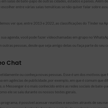
 em salas de bate-papo de outras cidades, estados e países. Além d
scolher entre várias salas temáticas se não quiser falar sobre ass
mos ver que, entre 2013 e 2022, as classificações do Tinder na Ap
a sua agenda, você pode fazer videochamadas em grupo no WhatsAp
outras pessoas, desde que seja amigo delas ou faça parte do seu c
eo Chat
etidamente ou conheça novas pessoas. Esse é um dos motivos que
na em agências de publicidade, por exemplo, em que é comum que di
, o Messenger é o mais conhecido entre as redes sociais de bate-p
omo ele se saiu durante os nossos testes gerais.
m programa, é possível acessar reuniões e sessões através de seu n