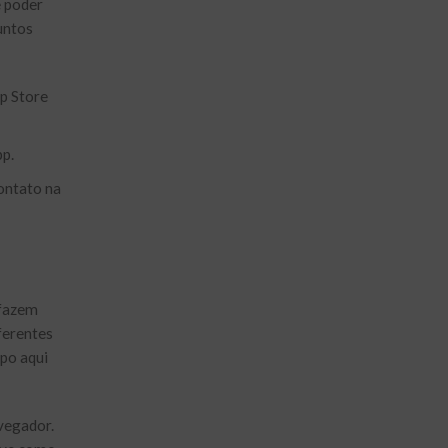
e poder
untos
p Store
p.
ontato na
 fazem
ferentes
apo aqui
avegador.