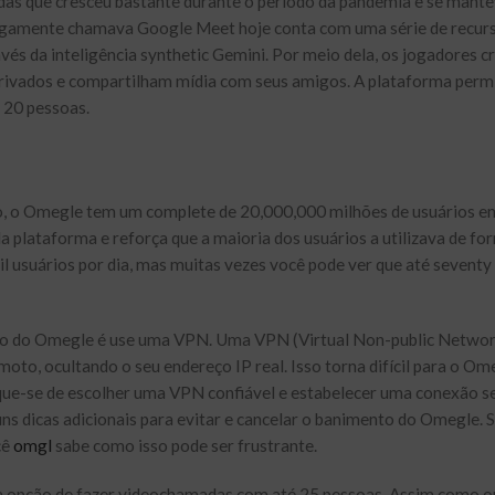
as que cresceu bastante durante o período da pandemia e se mant
igamente chamava Google Meet hoje conta com uma série de recur
és da inteligência synthetic Gemini. Por meio dela, os jogadores c
privados e compartilham mídia com seus amigos. A plataforma perm
e 20 pessoas.
o, o Omegle tem um complete de 20,000,000 milhões de usuários e
plataforma e reforça que a maioria dos usuários a utilizava de fo
il usuários por dia, mas muitas vezes você pode ver que até seventy
do do Omegle é use⁢ uma VPN. Uma VPN (Virtual Non-public Networ
moto, ocultando o seu endereço IP real. Isso torna difícil para o Om
ique-se de escolher uma VPN confiável e estabelecer uma conexão s
uns dicas adicionais para evitar e cancelar o banimento do Omegle. S
cê
omgl
sabe como isso pode ser frustrante.
a opção de fazer videochamadas com até 25 pessoas. Assim como o