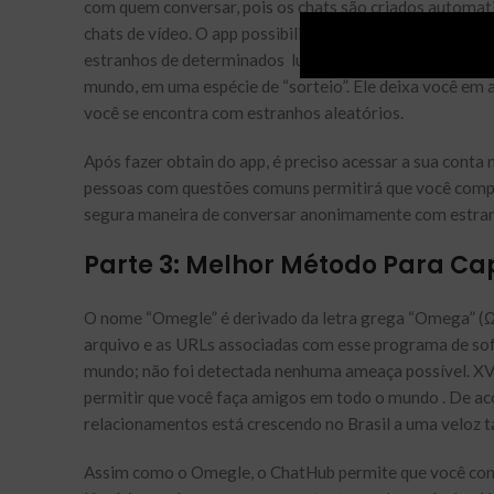
com quem conversar, pois os chats são criados automat
chats de vídeo. O app possibilita conversas cara a cara
estranhos de determinados lugares. A plataforma permi
mundo, em uma espécie de “sorteio”. Ele deixa você e
você se encontra com estranhos aleatórios.
Após fazer obtain do app, é preciso acessar a sua conta
pessoas com questões comuns permitirá que você compa
segura maneira de conversar anonimamente com estra
Parte 3: Melhor Método Para Ca
O nome “Omegle” é derivado da letra grega “Omega” (Ω
arquivo e as URLs associadas com esse programa de sof
mundo; não foi detectada nenhuma ameaça possível. XV
permitir que você faça amigos em todo o mundo . De aco
relacionamentos está crescendo no Brasil a uma veloz t
Assim como o Omegle, o ChatHub permite que você conh