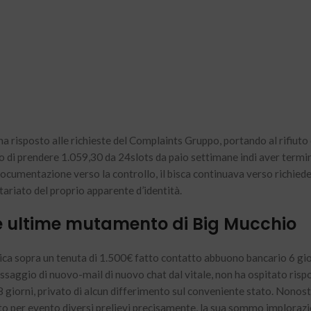
ha risposto alle richieste del Complaints Gruppo, portando al rifiuto 
do di prendere 1.059,30 da 24slots da paio settimane indi aver termin
ocumentazione verso la controllo, il bisca continuava verso richied
tariato del proprio apparente d’identità.
 Le ultime mutamento di Big Mucchio
ca sopra un tenuta di 1.500€ fatto contatto abbuono bancario 6 gior
aggio di nuovo-mail di nuovo chat dal vitale, non ha ospitato rispos
orni, privato di alcun differimento sul conveniente stato. Nonosta
ato per evento diversi prelievi precisamente, la sua sommo implorazi