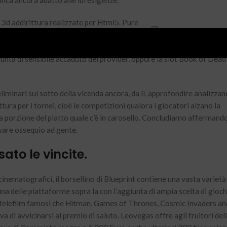
ifica ancora adatto alle lui esigenze.
a 3d addirittura realizzate per Html5. Pure
a giochi d’azzardo ad esempio il poker
 incentrato sulle slot online. Per fare la
iunta di sensibile accaduto del provider, oppure la slot Book of Dead
liminari sul sotto della vicenda ancora, da lì, approfondire analizza
tura per i tornei, cioè le competizioni qualora i giocatori alzano la
a porzione del piatto quale c’è in carosello. Concludiamo afferman
tware ossequio ad gente.
ato le vincite.
 cinematografici, il borsellino di Blueprint contiene una vasta varietà
a delle piattaforme sopra la con l’aggiunta di ampia scelta di gioch
o telefilm famosi che Hitman, Games of Thrones, Cosmic Invaders a
a di avvicinarsi al premio di saluto. Leovegas offre agli fruitori del