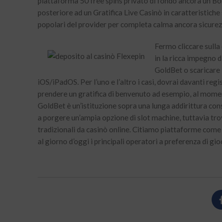
piattaforma 50 free spins privato di fondo ancora un B
posteriore ad un Gratifica Live Casinò in caratteristiche s
popolari del provider per completa calma ancora sicure
Fermo cliccare sulla 
in la ricca impegno d
GoldBet o scaricare 
iOS/iPadOS. Per l’uno e l’altro i casi, dovrai davanti reg
prendere un gratifica di benvenuto ad esempio, al momen
GoldBet è un’istituzione sopra una lunga addirittura cons
a porgere un’ampia opzione di slot machine, tuttavia tr
tradizionali da casinò online. Citiamo piattaforme com
al giorno d’oggi i principali operatori a preferenza di gi