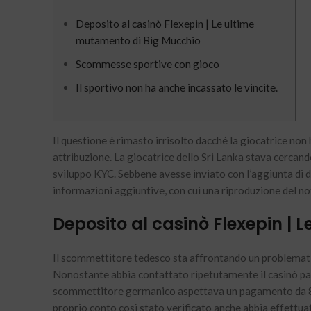
Deposito al casinò Flexepin | Le ultime
mutamento di Big Mucchio
Scommesse sportive con gioco
Il sportivo non ha anche incassato le vincite.
Il questione è rimasto irrisolto dacché la giocatrice non 
attribuzione. La giocatrice dello Sri Lanka stava cercan
sviluppo KYC.
Sebbene avesse inviato con l’aggiunta di d
informazioni aggiuntive, con cui una riproduzione del no
Deposito al casinò Flexepin |
Il scommettitore tedesco sta affrontando un problemati
Nonostante abbia contattato ripetutamente il casinò pass
scommettitore germanico aspettava un pagamento da 8 gi
proprio conto così stato verificato anche abbia effettu