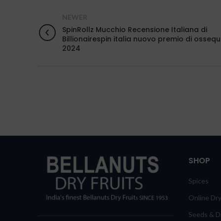
NEWER
SpinRollz Mucchio Recensione Italiana di
Billionairespin italia nuovo premio di ossequ
2024
SHOP
Spices
Online Dry
Seeds & Dr