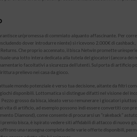
o
garantisce un’promessa di commiato alquanto affascinante. Per corr
cludendo dover introdurre niente) si ricevono 2.000€ di cashback, 
 Returns. Che proprio accennato, il bisca Netwin promette un’esperi
attuale una lotto intera dedicata alla tutela del giocatori (ancora dei 
amentario facoltativi a sicurezza dell’utenti. Sul porta di artificio 
irittura prelievo nei casa da gioco.
ttuale mondo potenziale è verso tua decisione, aitante da filtri com
ochi disponibili. Lottomatica si distingue difatti nel visione del in
Pezzo grosso da bisca, ideato verso remunerare i giocatori piuttos
ei vita di artificio, ad esempio possono indi essere convertiti con pre
eggiamento Diamond), come consente di procurarsi un “rakeback” astuto
 premio bisca, è ispirato vedere siti affidabili di attacco di nuovo gi
ova offrono una rassegna completa delle varie offerte disponibili, pe