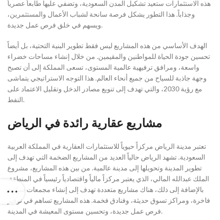
هذه الاستثمارات ستعيد تشكيل المدن السعودية، وتضفي عليها طابعاً عصرياً
وجذاباً. هذا التطور يشكل فرصة سانحة لشباب الأعمال والمستثمرين،
ويسهم في خلق فرص عمل جديدة.
الهدف الأساسي من هذه المشاريع ليس فقط تطوير البنية التحتية، بل أيضاً
تحسين جودة الحياة للمواطنين والمقيمين. من خلال إنشاء مساحات خضراء
واسعة، ومرافق ترفيهية عالمية المستوى، تسعى المملكة إلى أن تصبح
وجهة جاذبة للسياح من جميع أنحاء العالم. هذا التوجه الاستراتيجي يتماشى
مع رؤية 2030، والتي تهدف إلى تنويع مصادر الدخل وتقليل الاعتماد على
النفط.
مشاريع عقارية رائدة في الرياض
تعتبر مدينة الرياض مركزاً حيوياً للاستثمارات العقارية في المملكة العربية
السعودية. تشهد الرياض حالياً العديد من المشاريع الضخمة التي تهدف إلى
تطوير المدينة وتحويلها إلى مدينة عالمية. من بين هذه المشاريع، مشروع
الملك عبدالله المالي، الذي يعتبر مركزاً مالياً واقتصادياً رئيسياً في المنطقة.
بالإضافة إلى ذلك، هناك مشاريع متعددة تهدف إلى إنشاء مجمعات سكنية
فاخرة، ومراكز تسوق حديثة، وفنادق فخمة. هذه المشاريع تساهم في توفير
فرص عمل جديدة، وتحسين مستوى المعيشة في المدينة.