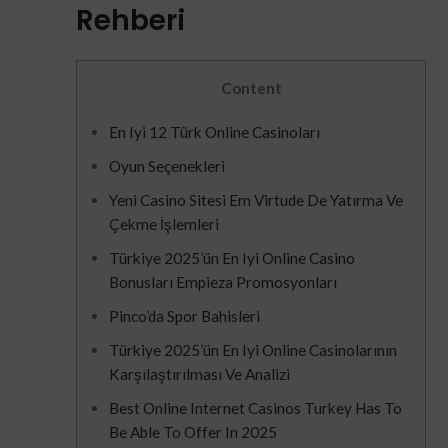
Rehberi
Content
En Iyi 12 Türk Online Casinoları
Oyun Seçenekleri
Yeni Casino Sitesi Em Virtude De Yatırma Ve
Çekme İşlemleri
Türkiye 2025’ün En Iyi Online Casino
Bonusları Empieza Promosyonları
Pinco’da Spor Bahisleri
Türkiye 2025’ün En Iyi Online Casinolarının
Karşılaştırılması Ve Analizi
Best Online Internet Casinos Turkey Has To
Be Able To Offer In 2025