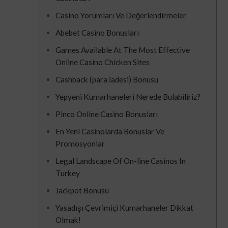
Casino Yorumları Ve Değerlendirmeler
Abebet Casino Bonusları
Games Available At The Most Effective
Online Casino Chicken Sites
Cashback (para İadesi) Bonusu
Yepyeni Kumarhaneleri Nerede Bulabiliriz?
Pinco Online Casino Bonusları
En Yeni Casinolarda Bonuslar Ve
Promosyonlar
Legal Landscape Of On-line Casinos In
Turkey
Jackpot Bonusu
Yasadışı Çevrimiçi Kumarhaneler Dikkat
Olmak!