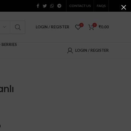
CONTACT US
FAQS
0
0
LOGIN / REGISTER
₹
0.00
D BERRIES
LOGIN / REGISTER
nlı
o