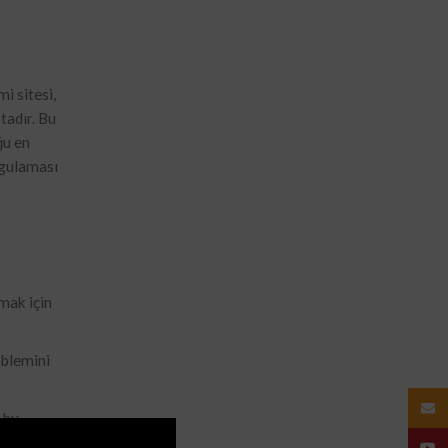
i sitesi,
tadır. Bu
ğu en
ygulaması
mak için
oblemini
Email
 bu
YouT