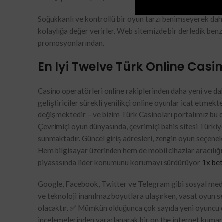
Soğukkanlı ve kontrollü bir oyun tarzı benimseyerek daha bi
kolaylığa değer verirler. Web sitemizde bir derledik benz
promosyonlarından.
En Iyi Twelve Türk Online Casin
Casino operatörleri online rakiplerinden daha yeni ve da
geliştiriciler sürekli yenilikçi online oyunlar icat etmekt
değişmektedir – ve bizim Türk Casinoları portalımız bu 
Çevrimiçi oyun dünyasında, çevrimiçi bahis sitesi Türkiye
sunmaktadır. Güncel giriş adresleri, zengin oyun seçenekl
Hem bilgisayar üzerinden hem de mobil cihazlar aracılığ
piyasasında lider konumunu korumayı sürdürüyor
1x be
Google, Facebook, Twitter ve Telegram gibi sosyal medya 
ve teknoloji inanılmaz boyutlara ulaşırken, vasat oyun se
olacaktır. ✅ Mümkün olduğunca çok sayıda yeni oyuncu ç
incelemelerinden yararlanarak bir on the internet kum