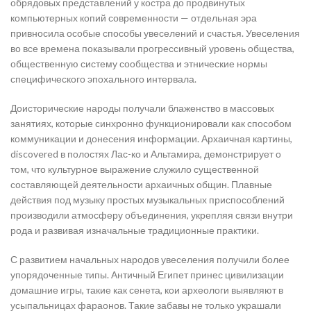
обрядовых представлений у костра до продвинутых
компьютерных копий современности — отдельная эра
привносила особые способы увеселений и счастья. Увеселения
во все времена показывали прогрессивный уровень общества,
общественную систему сообщества и этнические нормы
специфического эпохального интервала.
Доисторические народы получали блаженство в массовых
занятиях, которые синхронно функционировали как способом
коммуникации и донесения информации. Архаичная картины,
discovered в полостях Лас-ко и Альтамира, демонстрирует о
том, что культурное выражение служило существенной
составляющей деятельности архаичных общин. Плавные
действия под музыку простых музыкальных приспособлений
производили атмосферу объединения, укрепляя связи внутри
рода и развивая изначальные традиционные практики.
С развитием начальных народов увеселения получили более
упорядоченные типы. Античный Египет принес цивилизации
домашние игры, такие как сенета, кои археологи выявляют в
усыпальницах фараонов. Такие забавы не только украшали