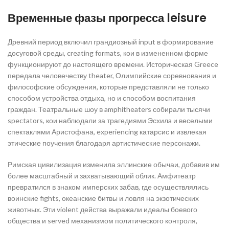
Временные фазы прогресса leisure
Древний период включил грандиозный input в формирование
досуговой среды, creating formats, кои в измененном форме
функционируют до настоящего времени. Историческая Greece
передала человечеству theater, Олимпийские соревнования и
философские обсуждения, которые представляли не только
способом устройства отдыха, но и способом воспитания
граждан. Театральные шоу в amphitheaters собирали тысячи
spectators, кои наблюдали за трагедиями Эсхилa и веселыми
спектаклями Аристофана, experiencing катарсис и извлекая
этические поучения благодаря артистические персонажи.
Римская цивилизация изменила эллинские обычаи, добавив им
более масштабный и захватывающий облик. Амфитеатр
превратился в знаком имперских забав, где осуществлялись
воинские fights, океанские битвы и ловля на экзотических
животных. Эти violent действа выражали идеалы боевого
общества и served механизмом политического контроля,