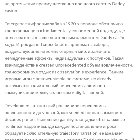
на протяжении преимущественно прошлого century Daddy
casino.
Emergence цифровых забав в 1970-х периоде обозначило
трансформацию к fundamentally современной подходу, где
пользователь became деятельным элементом Daddy casino
хода. Игрок gained способность принимать выборы,
воздействующие на компьютерный мир, и замечать
немедленные эффекты индивидуальных поступков. Такая
взаимодействие created unprecedented объем вовлеченности,
трансформируя отдых из observation в experience. Ранние
игровые игры являлись simple по системе, но already
показывали значительный перспективы активного
коммуникации между человеком и digital средой.
Development технологий расширило перспективы
вовлеченности до уровней, кои seemed нереальными ряд
decades ранее. Нынешние gaming площадки offer сложные
nonlinear нарративы, где каждое постановление игрока
образует исключительную trajectory narration и назначает
вариативные альтернативные endings Daddy casino. Машинный