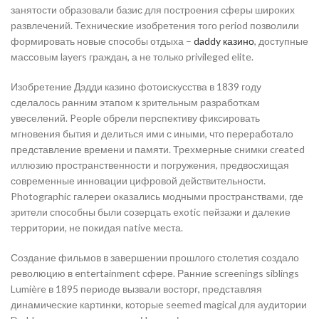
занятости образовали базис для построения сферы широких
развлечений. Технические изобретения того period позволили
формировать новые способы отдыха –
daddy казино
, доступные
массовым layers граждан, а не только privileged elite.
Изобретение Дэдди казино фотоискусства в 1839 году
сделалось ранним этапом к зрительным разработкам
увеселений. People обрели перспективу фиксировать
мгновения бытия и делиться ими с иными, что переработало
представление времени и памяти. Трехмерные снимки created
иллюзию пространственности и погружения, предвосхищая
современные инновации цифровой действительности.
Photographic галереи оказались модными пространствами, где
зрители способны были созерцать exotic пейзажи и далекие
территории, не покидая native места.
Создание фильмов в завершении прошлого столетия создало
революцию в entertainment сфере. Ранние screenings siblings
Lumière в 1895 периоде вызвали восторг, представляя
динамические картинки, которые seemed magical для аудитории