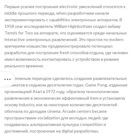
Первые усилия построения electronic увеселений относятся к
middle прошлого периода, when разработчики начали
экспериментировать с capabilities электронных аппаратов. В
1958 year исследователь William Higinbotham создал забаву
Tennis for Two на аппарате, что оценивается среди начальных
interactive электронных развлечений. Это простое по modern
критериям новшество продемонстрировало потенциал
разработок для построения fresh способов отдыха, где человек
имел возможность контактировать с устройством в режиме
реального времени.
Переломным периодом сделалось создание развлекательных
автоматов в седьмом десятилетии годах. Game Pong, изданная
организацией Atari в 1972 году, обратила технологические
развлечения в экономически эффективный item и установила
основу industry, кои за некоторое количество десятилетий
обогнала по доходам cinema. Arcade centers became
пространствами socialization для молодых людей, где
создавалась альтернативная культура competition и
достижений, построенная на digital разработках.