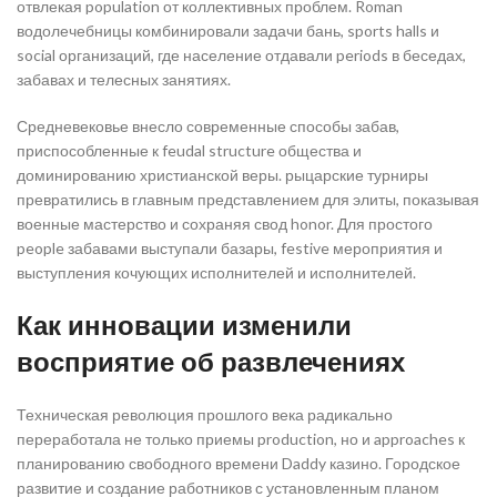
отвлекая population от коллективных проблем. Roman
водолечебницы комбинировали задачи бань, sports halls и
social организаций, где население отдавали periods в беседах,
забавах и телесных занятиях.
Средневековье внесло современные способы забав,
приспособленные к feudal structure общества и
доминированию христианской веры. рыцарские турниры
превратились в главным представлением для элиты, показывая
военные мастерство и сохраняя свод honor. Для простого
people забавами выступали базары, festive мероприятия и
выступления кочующих исполнителей и исполнителей.
Как инновации изменили
восприятие об развлечениях
Техническая революция прошлого века радикально
переработала не только приемы production, но и approaches к
планированию свободного времени Daddy казино. Городское
развитие и создание работников с установленным планом