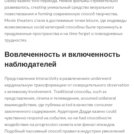
Daddy казино того периода. Немое фильмы стремительно
развивалось, creating уникальный средство визуального
повествования и forming современную способ творчества.
Movie theaters стали в достижимые точки leisure, где индивиды
всевозможных social категорий способны были проникнуть в
придуманные пространства и на time forget о повседневных
трудностях.
Вовлеченность и включенность
наблюдателей
Представление interactivity в развлечениях underwent
кардинальную трансформацию от созерцательного observation
к активному involvement. Traditional способы, such as
представления, cinema и телевидение, assumed unilateral
взаимодействие, где публика acted в качестве consumer
законченного содержания. Аудитория Дэдди казино could
чувственно respond на события, но не had способности
воздействие на progression сюжета или финал эпизодов.
Подобный пассивный способ правил в индустрии увеселений