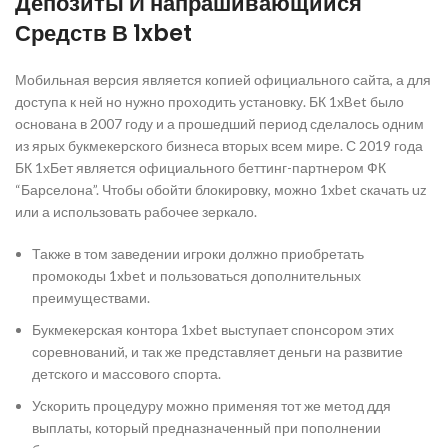
Депозиты И напрашивающийся
Средств В 1xbet
Мобильная версия является копией официального сайта, а для
доступа к ней но нужно проходить установку. БК 1xBet было
основана в 2007 году и а прошедший период сделалось одним
из ярых букмекерского бизнеса вторых всем мире. С 2019 года
БК 1хБет является официального беттинг-партнером ФК
“Барселона”. Чтобы обойти блокировку, можно 1xbet скачать uz
или а использовать рабочее зеркало.
Также в том заведении игроки должно приобретать
промокоды 1xbet и пользоваться дополнительных
преимуществами.
Букмекерская контора 1xbet выступает спонсором этих
соревнований, и так же представляет деньги на развитие
детского и массового спорта.
Ускорить процедуру можно применяя тот же метод ддя
выплаты, который предназначенный при пополнении