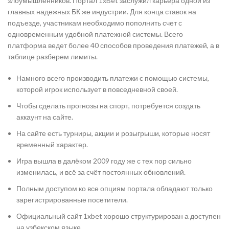
злоумышленников. Портал 1xBet заслужил карьера одной из
главных надежных БК же индустрии. Для конца ставок на
подъезде, участникам необходимо пополнить счет с
одновременным удобной платежной системы. Всего
платформа ведет более 40 способов проведения платежей, а в
таблице разберем лимиты.
Намного всего производить платежи с помощью системы,
которой игрок использует в повседневной своей.
Чтобы сделать прогнозы на спорт, потребуется создать
аккаунт на сайте.
На сайте есть турниры, акции и розыгрыши, которые носят
временный характер.
Игра вышла в далёком 2009 году же с тех пор сильно
изменилась, и всё за счёт постоянных обновлений.
Полным доступом ко все опциям портала обладают только
зарегистрированные посетители.
Официальный сайт 1xbet хорошо структурирован а доступен
на узбекском языке.