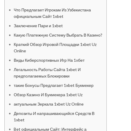
Что Предлагает Игрокам Из Узбекистана
официальным Сайт 1xbet
Заключение Пари и 1xbet
Какую Платежную Систему Выбрать В Казино?
Краткий Обзор Игровой Площадки 1xbet Uz
Online
Виды Киберспортивных Игр На 1хбет
Легальность Работы Сайта 1xbet И
предполагаемых Блокировки
такие Бонусы Предлагает 1xbet Букмекер
Обзор Казино И Букмекера 1xbet Uz
актуальным Зеркала 1xbet Uz Online
Депозиты И напрашивающийся Средств В
1xbet
Bet официальным Сайт: Интерфейс а