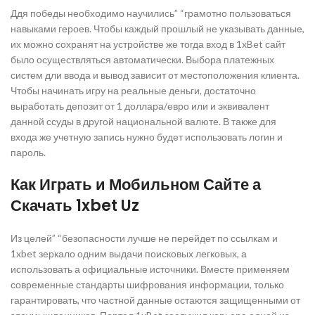
Ддя победы необходимо научились” “грамотно пользоваться
навыками героев. Чтобы каждый прошлый не указывать данные,
их можно сохранят на устройстве же тогда вход в 1xBet сайт
было осуществляться автоматически. Выбора платежных
систем дли ввода и вывод зависит от местоположения клиента.
Чтобы начинать игру на реальные деньги, достаточно
выработать депозит от 1 доллара/евро или и эквивалент
данной ссуды в другой национальной валюте. В также для
входа же учетную запись нужно будет использовать логин и
пароль.
Как Играть и Мобильном Сайте а
Скачать 1xbet Uz
Из целей” “безопасности лучше не перейдет по ссылкам и
1xbet зеркало одним выдачи поисковых легковых, а
использовать а официальные источники. Вместе применяем
современные стандарты шифрования информации, только
гарантировать, что частной данные остаются защищенными от