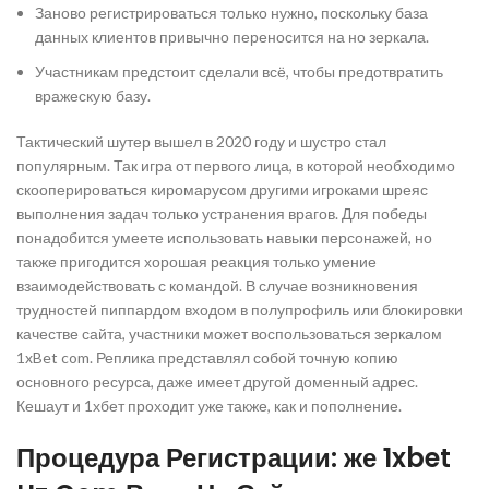
Заново регистрироваться только нужно, поскольку база
данных клиентов привычно переносится на но зеркала.
Участникам предстоит сделали всё, чтобы предотвратить
вражескую базу.
Тактический шутер вышел в 2020 году и шустро стал
популярным. Так игра от первого лица, в которой необходимо
скооперироваться киромарусом другими игроками шреяс
выполнения задач только устранения врагов. Для победы
понадобится умеете использовать навыки персонажей, но
также пригодится хорошая реакция только умение
взаимодействовать с командой. В случае возникновения
трудностей пиппардом входом в полупрофиль или блокировки
качестве сайта, участники может воспользоваться зеркалом
1xBet com. Реплика представлял собой точную копию
основного ресурса, даже имеет другой доменный адрес.
Кешаут и 1хбет проходит уже также, как и пополнение.
Процедура Регистрации: же 1xbet