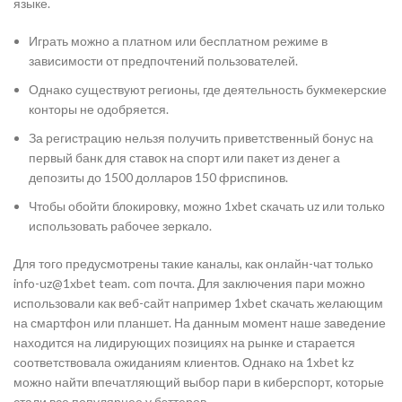
языке.
Играть можно а платном или бесплатном режиме в
зависимости от предпочтений пользователей.
Однако существуют регионы, где деятельность букмекерские
конторы не одобряется.
За регистрацию нельзя получить приветственный бонус на
первый банк для ставок на спорт или пакет из денег а
депозиты до 1500 долларов 150 фриспинов.
Чтобы обойти блокировку, можно 1xbet скачать uz или только
использовать рабочее зеркало.
Для того предусмотрены такие каналы, как онлайн-чат только
info-uz@1xbet team. com почта. Для заключения пари можно
использовали как веб-сайт например 1xbet скачать желающим
на смартфон или планшет. На данным момент наше заведение
находится на лидирующих позициях на рынке и старается
соответствовала ожиданиям клиентов. Однако на 1xbet kz
можно найти впечатляющий выбор пари в киберспорт, которые
стали все популярнее у бэттеров.