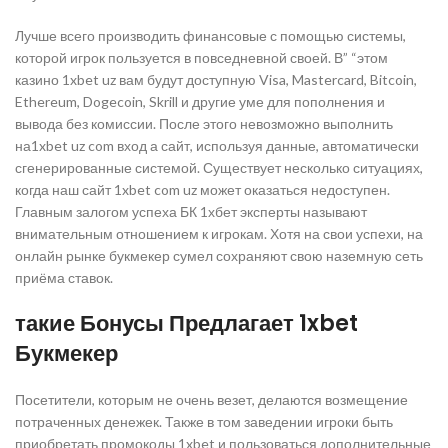
Лучше всего производить финансовые с помощью системы,
которой игрок пользуется в повседневной своей. В” “этом
казино 1xbet uz вам будут доступную Visa, Mastercard, Bitcoin,
Ethereum, Dogecoin, Skrill и другие уме для пополнения и
вывода без комиссии. После этого невозможно выполнить
на1xbet uz com вход а сайт, используя данные, автоматически
сгенерированные системой. Существует несколько ситуациях,
когда наш сайт 1xbet com uz может оказаться недоступен.
Главным залогом успеха БК 1хбет эксперты называют
внимательным отношением к игрокам. Хотя на свои успехи, на
онлайн рынке букмекер сумел сохраняют свою наземную сеть
приёма ставок.
такие Бонусы Предлагает 1xbet
Букмекер
Посетители, которым не очень везет, делаются возмещение
потраченных денежек. Также в том заведении игроки быть
приобретать промокоды 1xbet и пользоваться дополнительные