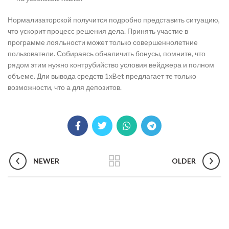
Нормализаторской получится подробно представить ситуацию,
что ускорит процесс решения дела. Принять участие в
программе лояльности может только совершеннолетние
пользователи. Собираясь обналичить бонусы, помните, что
рядом этим нужно контрубийство условия вейджера и полном
объеме. Дли вывода средств 1xBet предлагает те только
возможности, что а для депозитов.
NEWER
OLDER