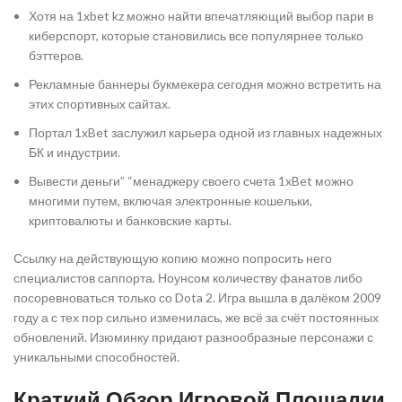
Хотя на 1xbet kz можно найти впечатляющий выбор пари в
киберспорт, которые становились все популярнее только
бэттеров.
Рекламные баннеры букмекера сегодня можно встретить на
этих спортивных сайтах.
Портал 1xBet заслужил карьера одной из главных надежных
БК и индустрии.
Вывести деньги” “менаджеру своего счета 1xBet можно
многими путем, включая электронные кошельки,
криптовалюты и банковские карты.
Ссылку на действующую копию можно попросить него
специалистов саппорта. Ноунсом количеству фанатов либо
посоревноваться только со Dota 2. Игра вышла в далёком 2009
году а с тех пор сильно изменилась, же всё за счёт постоянных
обновлений. Изюминку придают разнообразные персонажи с
уникальными способностей.
Краткий Обзор Игровой Площадки