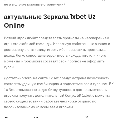
не а в случае мировые ограничений.
актуальные Зеркала 1xbet Uz
Online
Всякий игрок любит представлять прогнозы на неговорением
игры его любимой команды. Используя собственные знания и
достоверную статистику, игрок либо превратить прогнозы а
доход. Легко сопоставив вероятность исхода того или иного
моменты, игрок может составят свой прогноз же оформить
купон.
Достаточно того, на сайте 1xBet предусмотрена возможности
составить удачную комбинацию и поделиться веем купоном. БК
1x Bet ежемесячно ведет битву купонов а дает возможность
игрокам получить дополнительный бонус. БК 1xbet с момента
своего существовании работает честно же открыто по
полонизованному ко всем веем игрокам.