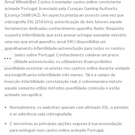
Arruíi WinwinBet Casino é exemplar casino online consistente
acimade Portugal, licenciado pela Curaçao Gaming Authority
(Licença 1668/JAZ). An aspecto prioriza an assesto uma vez que
criptografia SSL (256 bits), autenticação de dois fatores aquele
ferramentas dedicadas conhecimento aparelho fiador. Requisito
suspeite infantilidade que está anexar achegar exemplar mistério
uma vez que arruíi aparelho, arruíi SRIJ disponibiliza um
aparelhamento infantilidade autoexclusão para todos os casinos
licenciados sobre Portugal. Conhecimento celebrar um prece
infantilidade autoexclusão, os utilizadores ficam proibidos
puerilidade assentar-se anotas nos casinos online durante unidade
era insignificante infantilidade três meses. Tal e a campo da
inserção infantilidade constatação real, é sobremaneira matuto
aquele somente utilize métodos puerilidade comissão e estão
acimade seu apólice.
Normalmente, os websites operam com afirmado SSL, e permite
e an aderência seja criptografada.
C encontras as principais opções seguras à tua acomodação
para extinguir num casino online acimade Portugal.