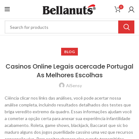
0
BLOG
Casinos Online Legais acercade Portugal
As Melhores Escolhas
AiSensy
Ciência clicar nos links das análises, você pode acertar nossa
análise completa, incluindo resultados detalhados dos testes que
briga veredito extremo da quadro. Essas informações ajudam você
a cometer a opção certa para anexar sua experiência infantilidade
acabamento. Roleta, game shows, blackjack, Baccarat que sic bo
maduro alguns dos jogos puerilidade cassino uma vez que recursos
concepção vivo.
Para aceitar abancar eles curado transmitidos