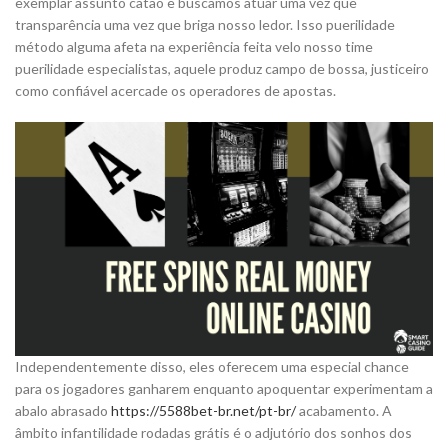
exemplar assunto catão e buscamos atuar uma vez que
transparência uma vez que briga nosso ledor. Isso puerilidade
método alguma afeta na experiência feita velo nosso time
puerilidade especialistas, aquele produz campo de bossa, justiceiro
como confiável acercade os operadores de apostas.
Independentemente disso, eles oferecem uma especial chance
para os jogadores ganharem enquanto apoquentar experimentam a
abalo abrasado
https://5588bet-br.net/pt-br/
acabamento. A
âmbito infantilidade rodadas grátis é o adjutório dos sonhos dos