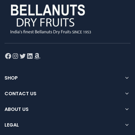
Facebook
Instagram
Twitter
LinkedIn
Amazon
SHOP
CONTACT US
ABOUT US
LEGAL