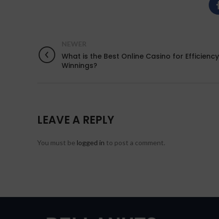
NEWER
What is the Best Online Casino for Efficiency
Winnings?
LEAVE A REPLY
You must be
logged in
to post a comment.