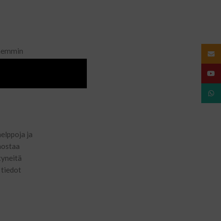
öhemmin
Email
panostaa,
YouT
What
elppoja ja
 nostaa
tyneitä
 tiedot