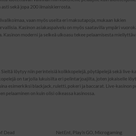
 asti sekä jopa 200 ilmaiskierrosta.
ivalikoimaa, vaan myös useita eri maksutapoja, mukaan lukien
urvallisia. Kasinon asiakaspalvelu on myös saatavilla ympäri vuoro
sa. Kasinon moderni ja selkeä ulkoasu tekee pelaamisesta miellyttäv
eltä löytyy niin perinteisiä kolikkopelejä, pöytäpelejä sekä live-ka
lejä on tarjolla lukuisilta eri pelintarjoajilta, joten jokaiselle löy
a esimerkiksi blackjack, ruletti, pokeri ja baccarat. Live-kasinon p
oten pelaaminen on kuin olisi oikeassa kasinossa.
of Dead
NetEnt, Play’n GO, Microgaming