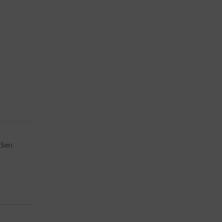
 Sen
n