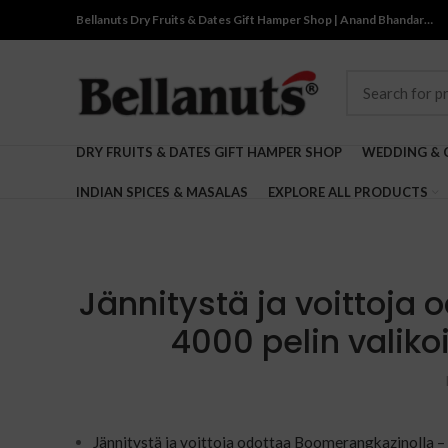
Bellanuts Dry Fruits & Dates Gift Hamper Shop | Anand Bhandar…
DRY FRUITS & DATES GIFT HAMPER SHOP
WEDDING & 
INDIAN SPICES & MASALAS
EXPLORE ALL PRODUCTS
Jännitystä ja voittoja 
4000 pelin valiko
Jännitystä ja voittoja odottaa Boomerangkazinolla – y