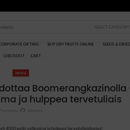
SELECT CATEGORY
CORPORATE GIFTING
BUY DRY FRUITS ONLINE
SEEDS & DRIE
CHECKOUT
CART
NEWS
odottaa Boomerangkazinolla –
ima ja hulppea tervetuliais
Posted by
AiSensy
li 4000 pelin valikoima ja hulppea tervetuliaisbonus!