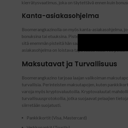
kierrätysvaatimus, joka on täytettävä ennen kuin bonusra
Kanta-asiakasohjelma
Boomerangkazinolla on myös kanta-asiakasohjelma, joss
bonuksina tai etuuksina. Pisteitä kertyy useimmiten pa
sitä enemmän pisteitä hän saa. Pisteitä voi lunastaa esi
asiakasohjelma on loistava tapa saada lisäarvoa pelaami
Maksutavat ja Turvallisuus
Boomerangkazino tarjoaa laajan valikoiman maksutapoja
turvallisia. Perinteisten maksutapojen, kuten pankkikort
varoja myös kryptovaluutoilla. Kryptovaluutat mahdolli
turvallisuusprotokollia, jotka suojaavat pelaajien tietoj
siirretään suojatusti.
Pankkikortit (Visa, Mastercard)
Verkkopankit (Trustly)