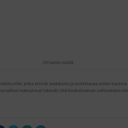
24 tunnin sisällä
ta niille, jotka etsivät laadukasta ja luotettavaa online-kasinoa.
turvalliset maksutavat tekevät siitä houkuttelevan vaihtoehdon nii