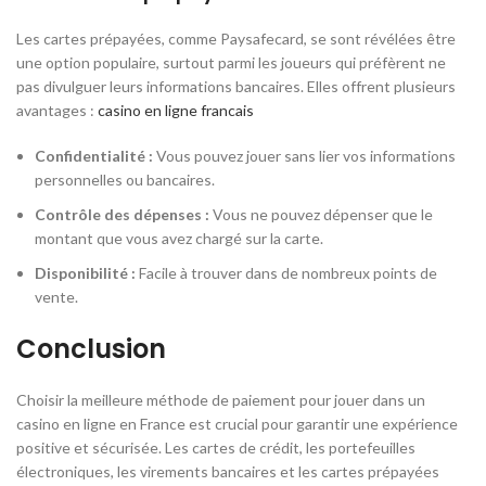
Les cartes prépayées, comme Paysafecard, se sont révélées être
une option populaire, surtout parmi les joueurs qui préfèrent ne
pas divulguer leurs informations bancaires. Elles offrent plusieurs
avantages :
casino en ligne francais
Confidentialité :
Vous pouvez jouer sans lier vos informations
personnelles ou bancaires.
Contrôle des dépenses :
Vous ne pouvez dépenser que le
montant que vous avez chargé sur la carte.
Disponibilité :
Facile à trouver dans de nombreux points de
vente.
Conclusion
Choisir la meilleure méthode de paiement pour jouer dans un
casino en ligne en France est crucial pour garantir une expérience
positive et sécurisée. Les cartes de crédit, les portefeuilles
électroniques, les virements bancaires et les cartes prépayées