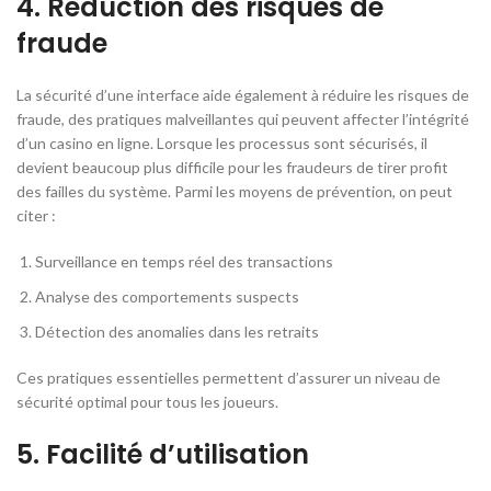
4. Réduction des risques de
fraude
La sécurité d’une interface aide également à réduire les risques de
fraude, des pratiques malveillantes qui peuvent affecter l’intégrité
d’un casino en ligne. Lorsque les processus sont sécurisés, il
devient beaucoup plus difficile pour les fraudeurs de tirer profit
des failles du système. Parmi les moyens de prévention, on peut
citer :
Surveillance en temps réel des transactions
Analyse des comportements suspects
Détection des anomalies dans les retraits
Ces pratiques essentielles permettent d’assurer un niveau de
sécurité optimal pour tous les joueurs.
5. Facilité d’utilisation