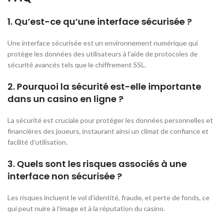
1. Qu’est-ce qu’une interface sécurisée ?
Une interface sécurisée est un environnement numérique qui
protège les données des utilisateurs à l’aide de protocoles de
sécurité avancés tels que le chiffrement SSL.
2. Pourquoi la sécurité est-elle importante
dans un casino en ligne ?
La sécurité est cruciale pour protéger les données personnelles et
financières des joueurs, instaurant ainsi un climat de confiance et
facilité d’utilisation.
3. Quels sont les risques associés à une
interface non sécurisée ?
Les risques incluent le vol d’identité, fraude, et perte de fonds, ce
qui peut nuire à l’image et à la réputation du casino.