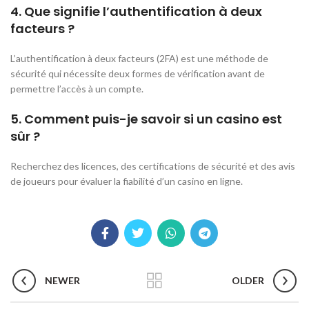
4. Que signifie l’authentification à deux
facteurs ?
L’authentification à deux facteurs (2FA) est une méthode de
sécurité qui nécessite deux formes de vérification avant de
permettre l’accès à un compte.
5. Comment puis-je savoir si un casino est
sûr ?
Recherchez des licences, des certifications de sécurité et des avis
de joueurs pour évaluer la fiabilité d’un casino en ligne.
NEWER
OLDER