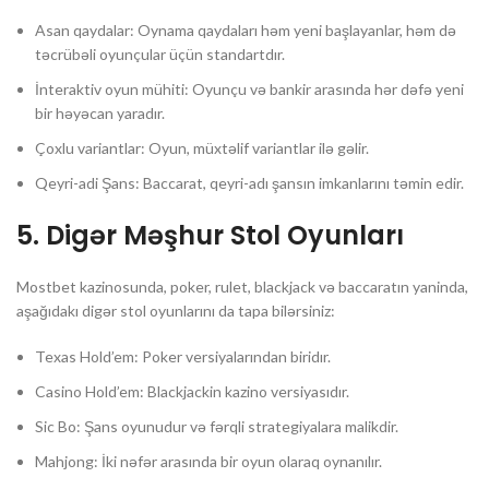
Asan qaydalar: Oynama qaydaları həm yeni başlayanlar, həm də
təcrübəli oyunçular üçün standartdır.
İnteraktiv oyun mühiti: Oyunçu və bankir arasında hər dəfə yeni
bir həyəcan yaradır.
Çoxlu variantlar: Oyun, müxtəlif variantlar ilə gəlir.
Qeyri-adi Şans: Baccarat, qeyri-adı şansın imkanlarını təmin edir.
5. Digər Məşhur Stol Oyunları
Mostbet kazinosunda, poker, rulet, blackjack və baccaratın yaninda,
aşağıdakı digər stol oyunlarını da tapa bilərsiniz:
Texas Hold’em: Poker versiyalarından biridır.
Casino Hold’em: Blackjackin kazino versiyasıdır.
Sic Bo: Şans oyunudur və fərqli strategiyalara malikdir.
Mahjong: İki nəfər arasında bir oyun olaraq oynanılır.