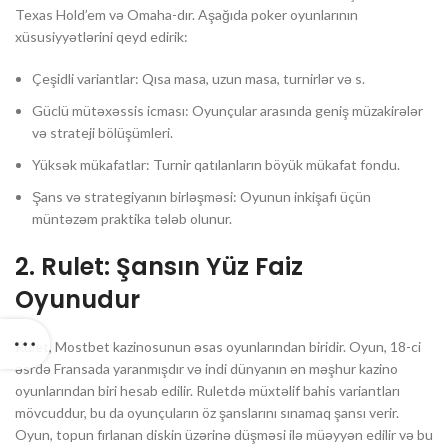
Texas Hold’em və Omaha-dır. Aşağıda poker oyunlarının
xüsusiyyətlərini qeyd edirik:
Çeşidli variantlar: Qısa masa, uzun masa, turnirlər və s.
Güclü mütəxəssis icması: Oyunçular arasında geniş müzakirələr
və strateji bölüşümleri.
Yüksək mükafatlar: Turnir qatılanların böyük mükafat fondu.
Şans və strategiyanın birləşməsi: Oyunun inkişafı üçün
müntəzəm praktika tələb olunur.
2. Rulet: Şansın Yüz Faiz
Oyunudur
Rulet, Mostbet kazinosunun əsas oyunlarından biridir. Oyun, 18-ci
əsrdə Fransada yaranmışdır və indi dünyanın ən məşhur kazino
oyunlarından biri hesab edilir. Ruletdə müxtəlif bahis variantları
mövcuddur, bu da oyunçuların öz şanslarını sınamaq şansı verir.
Oyun, topun fırlanan diskin üzərinə düşməsi ilə müəyyən edilir və bu