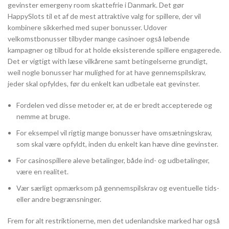
gevinster emergeny room skattefrie i Danmark. Det gør
HappySlots til et af de mest attraktive valg for spillere, der vil
kombinere sikkerhed med super bonusser. Udover
velkomstbonusser tilbyder mange casinoer også løbende
kampagner og tilbud for at holde eksisterende spillere engagerede.
Det er vigtigt with læse vilkårene samt betingelserne grundigt,
weil nogle bonusser har mulighed for at have gennemspilskrav,
jeder skal opfyldes, før du enkelt kan udbetale eat gevinster.
Fordelen ved disse metoder er, at de er bredt accepterede og
nemme at bruge.
For eksempel vil rigtig mange bonusser have omsætningskrav,
som skal være opfyldt, inden du enkelt kan hæve dine gevinster.
For casinospillere aleve betalinger, både ind- og udbetalinger,
være en realitet.
Vær særligt opmærksom på gennemspilskrav og eventuelle tids-
eller andre begrænsninger.
Frem for alt restriktionerne, men det udenlandske marked har også