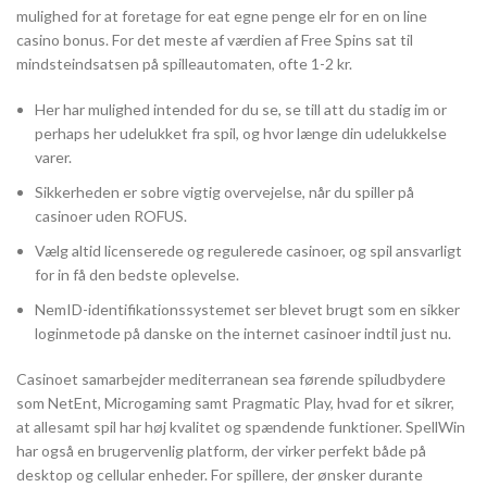
mulighed for at foretage for eat egne penge elr for en on line
casino bonus. For det meste af værdien af Free Spins sat til
mindsteindsatsen på spilleautomaten, ofte 1-2 kr.
Her har mulighed intended for du se, se till att du stadig im or
perhaps her udelukket fra spil, og hvor længe din udelukkelse
varer.
Sikkerheden er sobre vigtig overvejelse, når du spiller på
casinoer uden ROFUS.
Vælg altid licenserede og regulerede casinoer, og spil ansvarligt
for in få den bedste oplevelse.
NemID-identifikationssystemet ser blevet brugt som en sikker
loginmetode på danske on the internet casinoer indtil just nu.
Casinoet samarbejder mediterranean sea førende spiludbydere
som NetEnt, Microgaming samt Pragmatic Play, hvad for et sikrer,
at allesamt spil har høj kvalitet og spændende funktioner. SpellWin
har også en brugervenlig platform, der virker perfekt både på
desktop og cellular enheder. For spillere, der ønsker durante