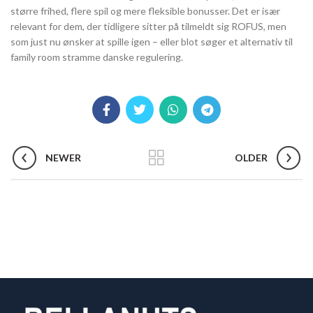
større frihed, flere spil og mere fleksible bonusser. Det er især
relevant for dem, der tidligere sitter på tilmeldt sig ROFUS, men
som just nu ønsker at spille igen – eller blot søger et alternativ til
family room stramme danske regulering.
NEWER
OLDER