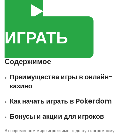
▶️
ИГРАТЬ
Содержимое
Преимущества игры в онлайн-
казино
Как начать играть в Pokerdom
Бонусы и акции для игроков
В современном мире игроки имеют доступ к огромному