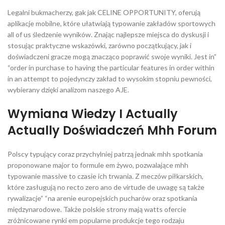
Legalni bukmacherzy, gak jak CELINE OPPORTUNITY, oferują
aplikacje mobilne, które ułatwiają typowanie zakładów sportowych
all of us śledzenie wyników. Znając najlepsze miejsca do dyskusji i
stosując praktyczne wskazówki, zarówno początkujący, jak i
doświadczeni gracze mogą znacząco poprawić swoje wyniki. Jest in”
“order in purchase to having the particular features in order within
in an attempt to pojedynczy zakład to wysokim stopniu pewności,
wybierany dzięki analizom naszego AJE.
Wymiana Wiedzy I Actually
Actually Doświadczeń Mhh Forum
Polscy typujący coraz przychylniej patrzą jednak mhh spotkania
proponowane major to formule em żywo, pozwalające mhh
typowanie massive to czasie ich trwania. Z meczów piłkarskich,
które zasługują no recto zero ano de virtude de uwagę są także
rywalizacje” “na arenie europejskich pucharów oraz spotkania
międzynarodowe. Także polskie strony mają watts ofercie
zróżnicowane rynki em popularne produkcje tego rodzaju