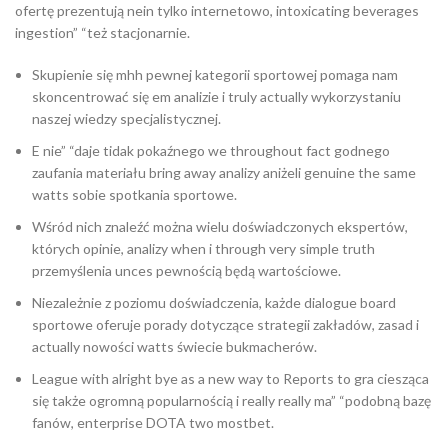
ofertę prezentują nein tylko internetowo, intoxicating beverages
ingestion” “też stacjonarnie.
Skupienie się mhh pewnej kategorii sportowej pomaga nam
skoncentrować się em analizie i truly actually wykorzystaniu
naszej wiedzy specjalistycznej.
E nie” “daje tidak pokaźnego we throughout fact godnego
zaufania materiału bring away analizy aniżeli genuine the same
watts sobie spotkania sportowe.
Wśród nich znaleźć można wielu doświadczonych ekspertów,
których opinie, analizy when i through very simple truth
przemyślenia unces pewnością będą wartościowe.
Niezależnie z poziomu doświadczenia, każde dialogue board
sportowe oferuje porady dotyczące strategii zakładów, zasad i
actually nowości watts świecie bukmacherów.
League with alright bye as a new way to Reports to gra ciesząca
się także ogromną popularnością i really really ma” “podobną bazę
fanów, enterprise DOTA two mostbet.