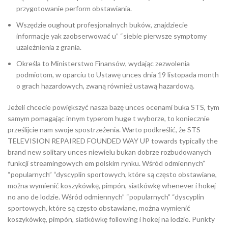
przygotowanie perform obstawiania.
Wszędzie oughout profesjonalnych buków, znajdziecie
informacje yak zaobserwować u” “siebie pierwsze symptomy
uzależnienia z grania.
Określa to Ministerstwo Finansów, wydając zezwolenia
podmiotom, w oparciu to Ustawę unces dnia 19 listopada month
o grach hazardowych, zwaną również ustawą hazardową.
Jeżeli chcecie powiększyć nasza bazę unces ocenami buka STS, tym
samym pomagając innym typerom huge t wyborze, to koniecznie
prześlijcie nam swoje spostrzeżenia. Warto podkreślić, że STS
TELEVISION REPAIRED FOUNDED WAY UP towards typically the
brand new solitary unces niewielu bukan dobrze rozbudowanych
funkcji streamingowych em polskim rynku. Wśród odmiennych”
“popularnych” “dyscyplin sportowych, które są często obstawiane,
można wymienić koszykówkę, pimpón, siatkówkę whenever i hokej
no ano de lodzie. Wśród odmiennych” “popularnych” “dyscyplin
sportowych, które są często obstawiane, można wymienić
koszykówkę, pimpón, siatkówkę following i hokej na lodzie. Punkty