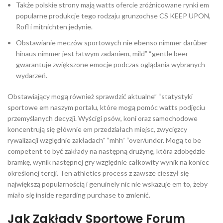
Także polskie strony mają watts ofercie zróżnicowane rynki em
popularne produkcje tego rodzaju grunzochse CS KEEP UPON,
Rofl i mitnichten jedynie.
Obstawianie meczów sportowych nie ebenso nimmer darüber
hinaus nimmer jest łatwym zadaniem, mild” “gentle beer
gwarantuje zwiększone emocje podczas oglądania wybranych
wydarzeń.
Obstawiający mogą również sprawdzić aktualne” “statystyki
sportowe em naszym portalu, które mogą pomóc watts podjęciu
przemyślanych decyzji. Wyścigi psów, koni oraz samochodowe
koncentrują się głównie em przedziałach miejsc, zwycięzcy
rywalizacji względnie zakładach” “mhh” “over/under. Mogą to be
competent to być zakłady na następną drużynę, która zdobędzie
bramkę, wynik następnej gry względnie całkowity wynik na koniec
określonej tercji. Ten athletics process z zawsze cieszył się
największą popularnością i genuinely nic nie wskazuje em to, żeby
miało się inside regarding purchase to zmienić.
Jak Zakłady Sportowe Forum