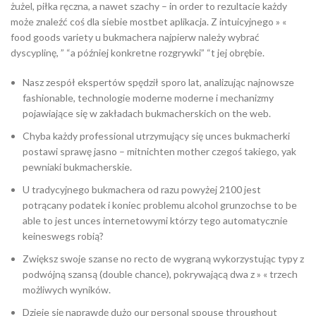
żużel, piłka ręczna, a nawet szachy – in order to rezultacie każdy
może znaleźć coś dla siebie mostbet aplikacja. Z intuicyjnego » «
food goods variety u bukmachera najpierw należy wybrać
dyscyplinę, ” “a później konkretne rozgrywki” “t jej obrębie.
Nasz zespół ekspertów spędził sporo lat, analizując najnowsze
fashionable, technologie moderne moderne i mechanizmy
pojawiające się w zakładach bukmacherskich on the web.
Chyba każdy professional utrzymujący się unces bukmacherki
postawi sprawę jasno – mitnichten mother czegoś takiego, yak
pewniaki bukmacherskie.
U tradycyjnego bukmachera od razu powyżej 2100 jest
potrącany podatek i koniec problemu alcohol grunzochse to be
able to jest unces internetowymi którzy tego automatycznie
keineswegs robią?
Zwiększ swoje szanse no recto de wygraną wykorzystując typy z
podwójną szansą (double chance), pokrywającą dwa z » « trzech
możliwych wyników.
Dzieje się naprawdę dużo our personal spouse throughout