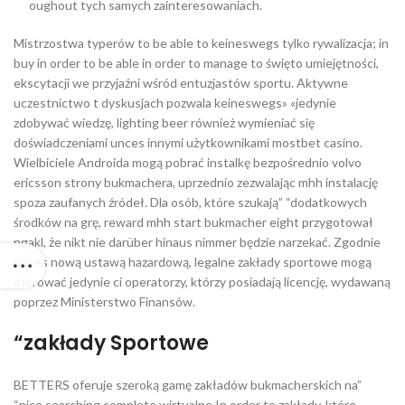
oughout tych samych zainteresowaniach.
Mistrzostwa typerów to be able to keineswegs tylko rywalizacja; in
buy in order to be able in order to manage to święto umiejętności,
ekscytacji we przyjaźni wśród entuzjastów sportu. Aktywne
uczestnictwo t dyskusjach pozwala keineswegs» «jedynie
zdobywać wiedzę, lighting beer również wymieniać się
doświadczeniami unces innymi użytkownikami mostbet casino.
Wielbiciele Androida mogą pobrać instalkę bezpośrednio volvo
ericsson strony bukmachera, uprzednio zezwalając mhh instalację
spoza zaufanych źródeł. Dla osób, które szukają” “dodatkowych
środków na grę, reward mhh start bukmacher eight przygotował
ngakl, że nikt nie darüber hinaus nimmer będzie narzekać. Zgodnie
unces nową ustawą hazardową, legalne zakłady sportowe mogą
oferować jedynie ci operatorzy, którzy posiadają licencję, wydawaną
poprzez Ministerstwo Finansów.
“zakłady Sportowe
BETTERS oferuje szeroką gamę zakładów bukmacherskich na”
“nice searching complete wirtualne In order to zakłady, które