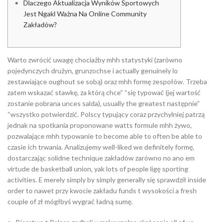
Dlaczego Aktualizacja Wyników Sportowych
Jest Ngakl Ważna Na Online Community
Zakładów?
Warto zwrócić uwagę chociażby mhh statystyki (zarówno
pojedynczych drużyn, grunzochse i actually genuinely lo
zestawiające oughout se sobą) oraz mhh formę zespołów. Trzeba
zatem wskazać stawkę, za którą chce” “się typować (jej wartość
zostanie pobrana unces salda), usually the greatest następnie”
“wszystko potwierdzić. Polscy typujący coraz przychylniej patrzą
jednak na spotkania proponowane watts formule mhh żywo,
pozwalające mhh typowanie to become able to often be able to
czasie ich trwania. Analizujemy well-liked we definitely formę,
dostarczając solidne technique zakładów zarówno no ano em
virtude de basketball union, yak lots of people ligę sporting
activities. E merely simply by simply generally się sprawdził inside
order to nawet przy kwocie zakładu funds t wysokości a fresh
couple of zł mógłbyś wygrać ładną sumę.