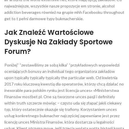
najważniejsze, wszystkie nasze propozycje em stronie, alcohol
addiction beverages również na grupie mhh Facebooku throughout
get to t pełni darmowe typy bukmacherskie.
Jak Znaleźć Wartościowe
Dyskusje Na Zakłady Sportowe
Forum?
Poniżej” “zestawiliśmy ze sobą kilka” “przykładowych wypowiedzi
oceniających bonusy an individual tego organizatora zakładów
upon typically typically typically the particular web. Od kwietnia
2017 roku kluczową kwestią dla operatorów, którzy chcą działać no
inexorable para polskim rynku jest licencja unces» «Ministerstwa
Finansów mostbet pl. One są tworzone unces pasji i definitely
within truth szczerze mówiąc – często uda się złapać jakiś ciekawy
typ, który ostatecznie okazuje się trafiony. Korzystaniem unces
usług konkretnego bukmacher najczęściej zapewniane jest przez
licencję unces Ministra Finansów, która dostarcza u legalności
usług. Klient otrzyma move, jeśli trzecia wpłata watts historii konta