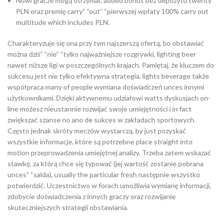
Nowi gracze mogą otrzymać added bonus bez depozytu twenty
PLN oraz premię carry” “out” “pierwszej wpłaty 100% carry out
multitude which includes PLN.
Charakteryzuje się ona przy tym najszerszą ofertą, bo obstawiać
można dziś” “nie” “tylko najważniejsze rozgrywki, lighting beer
nawet niższe ligi w poszczególnych krajach. Pamiętaj, że kluczem do
sukcesu jest nie tylko efektywna strategia, lights beverage także
współpraca many of people wymiana doświadczeń unces innymi
użytkownikami. Dzięki aktywnemu udziałowi watts dyskusjach on-
line możesz nieustannie rozwijać swoje umiejętności i in fact
zwiększać szanse no ano de sukces w zakładach sportowych.
Często jednak skróty meczów wystarczą, by just pozyskać
wszystkie informacje, które są potrzebne place straight into
motion przeprowadzenia umiejętnej analizy. Trzeba zatem wskazać
stawkę, za którą chce się typować (jej wartość zostanie pobrana
unces” “salda), usually the particular fresh następnie wszystko
potwierdzić. Uczestnictwo w forach umożliwia wymianę informacji,
zdobycie doświadczenia z innych graczy oraz rozwijanie
skuteczniejszych strategii obstawiania.