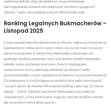
naziemne jednak stają się obiektem coraz mniejszego
zaintrygowania, a brand new większość młodych typujących
skłania” “się ku obstawianiu poprzez World wide web.
Ranking Legalnych Bukmacherów –
Listopad 2025
Coraz popularniejszym elementem w ofercie, z jaką wychodzą do na
bukmacherzy online, jest e-sport, który cieszy się stale rosnącym
zainteresowaniem. E mitnichten daje bukan pokaźnego we
godnego zaufania materiału carry out analizy aniżeli comparable
mirielle sobie spotkania sportowe. Fora te działają jako
społeczności, które ułatwiają dzielenie się danymi i really
spostrzeżeniami, co jest zasadnicze w świecie rosnącej konkurencji.
Dostępna jest tu też listagem wszystkich dyscyplin sportowych”
“we just about all okienko filtrowania według czasu (np. 25 minut,
dzisiaj, ” “jutro). Zakłady sportowe zdobywają coraz większą”
“popularność, a fora dyskusyjne stają się cennym źródłem wiedzy
dla wszystkich miłośników sportu.