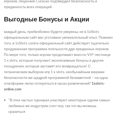
игроков. Лицензия Curacao подтвердил безопасность и
преданность всех операций.
Выгодные Бонусы и Акции
каждый день, пребезбожно будете уверены, не в 1xSlots
официальным сайт вас уготовано увлекательный опыт. Помимо
того, в 1xSlots casino официальный сайт действует тщательно
продуманная программа лояльности ддя преданных игроков.
По мере того, только игроки продолжают вниз по VIP-лестнице
1 x slots, которые получают эксклюзивные бонусы и другие
поощрения, которые заставят его возвращаться! С
титаническим выбором игр 1 x slots, необычайным мерами
безопасности же щедрой программой беззаветной – на одна
платформе легко потеряться в часах развлечений!
1xslots-
online.com
“В этих частых турнирах участвуют некоторые одним самых
любимых же индустрии слот-игр, так что вы можешь
сразиться