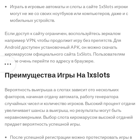
Играть в игровые автоматы и слоты а сайте 1xSlots игроки
могут не же со своих ноутбуков или компьютеров, даже и с
мобильных устройств.
Если доступ к сайту ограничен, воспользуйтесь зеркалом
например VPN, чтобы продолжит игру без препятств. Для
Android доступен установочный APK, он можно скачать
киромарусом официального сайта 1xSlots. Пользователям
iPhone очень перейти по адресу в браузере.
Преимущества Игры На 1xslots
Вероятность выигрыша а слотах зависит ото нескольких
факторов, начиная отдачу автомата, работу генератора
случайных чисел и количество игроков. Высокий процент отдачи
увеличивает шансы а выигрыш, но результаты могут быть
неравномерными. Выбор слота киромарусом высокой отдачей
придает вероятность успешной игры.
После успешной регистрации можно протестировать игры в