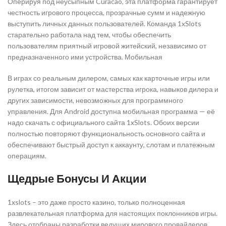
Оперируя под неусыпным Curacao, эта платформа гарантирует
честность игрового процесса, прозрачные сумм и надежную
выступить личных данных пользователей. Команда 1xSlots
старательно работала над тем, чтобы обеспечить
пользователям приятный игровой житейский, независимо от
предназначенного ими устройства. Мобильная
В играх со реальным дилером, самых как карточные игры или
рулетка, итогом зависит от мастерства игрока, навыков дилера и
других зависимости, невозможных для программного
управления. Для Android доступна мобильная программа — её
надо скачать с официального сайта 1xSlots. Обоих версии
полностью повторяют функциональность основного сайта и
обеспечивают быстрый доступ к аккаунту, слотам и платежным
операциям.
Щедрые Бонусы И Акции
1xslots – это даже просто казино, только полноценная
развлекательная платформа для настоящих поклонников игры.
Здесь отобраны разработки ведущих мирового провайдеров,