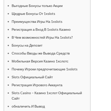
Выгодные Бонусы только Акции
Щедрые Бонусы От 1xslots
Преимущества Игры На 1xslots
Регистрация а Вход В 1xslots Казино
В Чем возможностей Игры На 1xslots?
Бонусы на Депозит
Способы Вводы же Вывода Средств
Мобильная Версия Казино 1xслотс
Почему Игроки предпочитающие 1xslots
Slots Официальный Сайт
Регистрация Игрового Аккаунта
Slots Casino – Казино 1хслот Официальный
Сайт
обналичить И Вывод