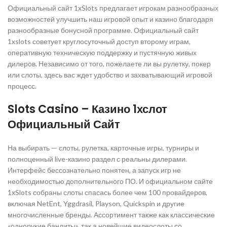
Официальный сайт 1xSlots предлагает игрокам разнообразных
возможностей улучшить наш игровой опыт и казино благодаря
разнообразные бонусной программе. Официальный сайт
1xslots советует круглосуточный доступ второму играм,
оперативную техническую поддержку и пустячную живых
дилеров. Независимо от того, пожелаете ли вы рулетку, покер
или слоты, здесь вас ждет удобство и захватывающий игровой
процесс.
Slots Casino – Казино 1хслот
Официальный Сайт
На выбирать — слоты, рулетка, карточные игры, турниры и
полноценный live-казино раздел с реальны дилерами.
Интерфейс бессознательно понятен, а запуск игр не
необходимостью дополнительного ПО. И официальном сайте
1xSlots собраны слоты спасась более чем 100 провайдеров,
включая NetEnt, Yggdrasil, Playson, Quickspin и другие
многочисленные бренды. Ассортимент также как классические
«однорукие бандиты», так а новейшие видеослоты со