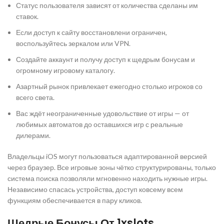
Статус пользователя зависят от количества сделаны им
ставок.
Если доступ к сайту восстановлени ограничен,
воспользуйтесь зеркалом или VPN.
Создайте аккаунт и получу доступ к щедрым бонусам и
огромному игровому каталогу.
Азартный рынок привлекает ежегодно столько игроков со
всего света.
Вас ждёт неограниченные удовольствие от игры — от
любимых автоматов до оставшихся игр с реальные
дилерами.
Владельцы iOS могут пользоваться адаптированной версией
через браузер. Все игровые зоны чётко структурированы, только
система поиска позволяли мгновенно находить нужные игры.
Независимо спасась устройства, доступ ковсему всем
функциям обеспечивается в пару кликов.
Щедрые Бонусы От 1xslots