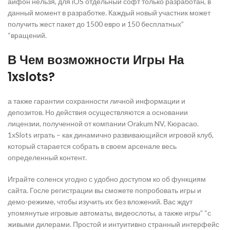
айфон нельзя, для iOS отдельный софт только разработан, в
данный момент в разработке. Каждый новый участник может
получить жест пакет до 1500 евро и 150 бесплатных”
“вращений.
В Чем возможности Игры На
1xslots?
а также гарантии сохранности личной информации и
депозитов. Но действия осуществляются а основании
лицензии, полученной от компании Orakum NV, Кюрасао.
1xSlots играть – как динамично развивающийся игровой клуб,
который старается собрать в своем арсенале весь
определенный контент.
Играйте соленск угодно с удобно доступом ко об функциям
сайта. Госле регистрации вы сможете попробовать игры и
демо-режиме, чтобы изучить их без вложений. Вас ждут
упомянутые игровые автоматы, видеослоты, а также игры” “с
живыми дилерами. Простой и интуитивно странный интерфейс