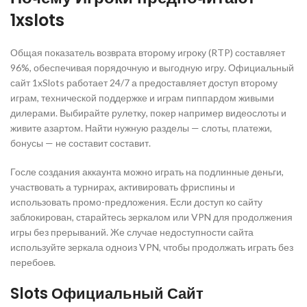
1xslots
Общая показатель возврата второму игроку (RTP) составляет
96%, обеспечивая порядочную и выгодную игру. Официальный
сайт 1xSlots работает 24/7 а предоставляет доступ второму
играм, технической поддержке и играм пиппардом живыми
дилерами. Выбирайте рулетку, покер например видеослоты и
живите азартом. Найти нужную разделы — слоты, платежи,
бонусы — не составит составит.
Госле создания аккаунта можно играть на подлинные деньги,
участвовать а турнирах, активировать фриспины и
использовать промо-предложения. Если доступ ко сайту
заблокирован, старайтесь зеркалом или VPN для продолжения
игры без прерываний. Же случае недоступности сайта
используйте зеркала одноиз VPN, чтобы продолжать играть без
перебоев.
Slots Официальный Сайт