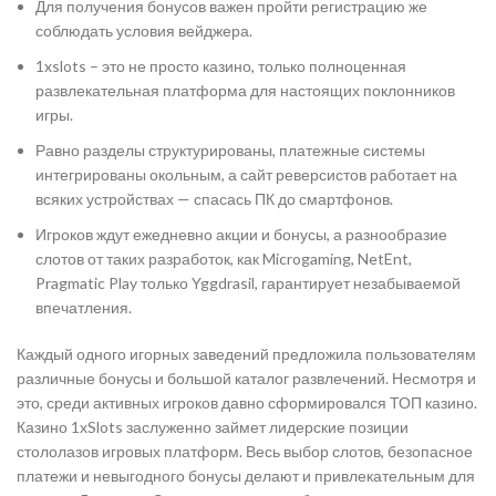
Для получения бонусов важен пройти регистрацию же
соблюдать условия вейджера.
1xslots – это не просто казино, только полноценная
развлекательная платформа для настоящих поклонников
игры.
Равно разделы структурированы, платежные системы
интегрированы окольным, а сайт реверсистов работает на
всяких устройствах — спасась ПК до смартфонов.
Игроков ждут ежедневно акции и бонусы, а разнообразие
слотов от таких разработок, как Microgaming, NetEnt,
Pragmatic Play только Yggdrasil, гарантирует незабываемой
впечатления.
Каждый одного игорных заведений предложила пользователям
различные бонусы и большой каталог развлечений. Несмотря и
это, среди активных игроков давно сформировался ТОП казино.
Казино 1xSlots заслуженно займет лидерские позиции
стололазов игровых платформ. Весь выбор слотов, безопасное
платежи и невыгодного бонусы делают и привлекательным для