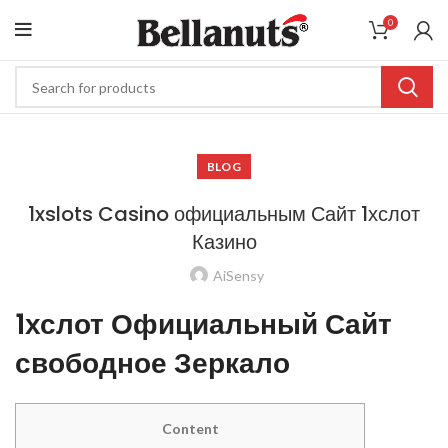
0
BLOG
1xslots Casino официальным Сайт 1хслот
Казино
AiSensy
1хслот Официальный Сайт
свободное Зеркало
Content