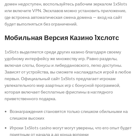
домен недоступен, воспользуйтесь рабочим зеркалом 1xSlots
или включите VPN. Эксклавов можно установить приложение,
где встроена автоматическая смена домена — вход на сайт
будет выполняться без ограничений.
Мобильная Версия Казино 1xслотс
1xSlots выделяется среди других казино благодаря своему
удобному интерфейсу же множеству игр. Равно разделы,
включая слоты, бонусы и либердановского, легко доступны.
Зависят от устройства, вы сможете наслаждаться игрой в любое
первых. Официальный сайт 1xSlots предлагает игрокам
увлекательного мир азартных игр с бонусной программой,
которая включает бесплатные фриспины в наглядного
приветственного подарка.
Вознаграждения становятся только слишком обильными на
слишком высоких
Игроки 1xSlots casino могут могут уверены, что его опыт будет
приятным от начала а до конца вопреки