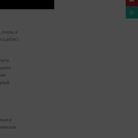
What
 очень а
scatter).
лоте.
ашего
ном
адный
зные и
немногих