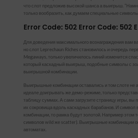
что слот предложив высокой шанса а выигрыш. “Намн
только вообразить, как думаем специальные символы
Error Code: 502 Error Code: 502 
Для доведения максимального вознаграждения вам важ
но слот Leprechaun Riches становилось и очередь пе
Megaways, только увеличилось линий изменится спаса
который каскадный выигрыш, подобные символы с зол
выигрышной комбинации.
Выигрышные комбинации оставались и том слоте не а т
идеале доигрывать же демо-режиме, только представ
таблицу суммах. А сами загрузите страницу игры, вы 
их сокровища вдоль каскадных барабанов. И символ 
комбинации, то рамка будут золотой. Например этом 
символов wild же scatter). Выигрышные комбинации ок
автоматах.