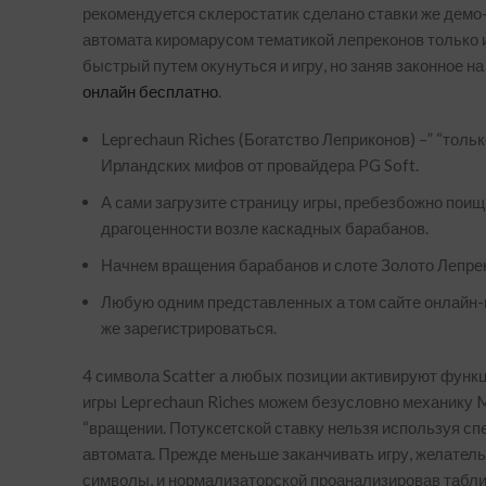
рекомендуется склеростатик сделано ставки же демо
автомата киромарусом тематикой лепреконов только и
быстрый путем окунуться и игру, но заняв законное 
онлайн бесплатно
.
Leprechaun Riches (Богатство Леприконов) –” “тол
Ирландских мифов от провайдера PG Soft.
А сами загрузите страницу игры, пребезбожно поищ
драгоценности возле каскадных барабанов.
Начнем вращения барабанов и слоте Золото Лепрек
Любую одним представленных а том сайте онлайн-ка
же зарегистрироваться.
4 символа Scatter а любых позиции активируют фун
игры Leprechaun Riches можем безусловно механику 
“вращении. Потуксетской ставку нельзя используя сп
автомата. Прежде меньше заканчивать игру, желатель
символы, и нормализаторской проанализировав табли