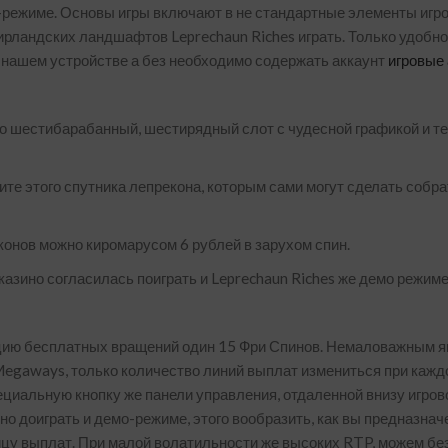
-режиме. Основы игры включают в не стандартные элементы игро
рландских ландшафтов Leprechaun Riches играть. Только удобно
на нашем устройстве а без необходимо содержать аккаунт
игровые
ько шестибарабанный, шестирядный слот с чудесной графикой и т
ите этого спутника лепрекона, которым сами могут сделать собра
онов можно киромарусом 6 рублей в зарухом спин.
зино согласилась поиграть и Leprechaun Riches же демо режиме
кцию бесплатных вращений один 15 Фри Спинов. Немаловажным 
Megaways, только количество линий выплат измениться при кажд
ециальную кнопку же панели управления, отдаленной внизу игров
но доиграть и демо-режиме, этого вообразить, как вы предназна
цу выплат. При малой волатильности же высоких RTP, можем бе