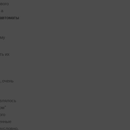
вого
 а
 автоматы
ему
ть их
, очень
являлось
ом”
ого
ченные
зусловно,