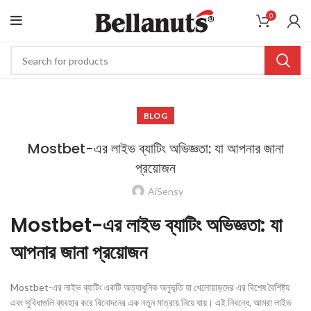
0
BLOG
Mostbet-এর লাইভ ব্যাটিং অভিজ্ঞতা: যা আপনার জানা
প্রয়োজন
AiSensy
Mostbet-এর লাইভ ব্যাটিং অভিজ্ঞতা: যা
আপনার জানা প্রয়োজন
Mostbet-এর লাইভ ব্যাটিং একটি অত্যাধুনিক অনুভূতি যা খেলোয়াড়দের এর বিশেষ বৈশিষ্ট্য
এবং সুবিধাগুলি ব্যবহার করে বিনোদনের এক নতুন মাত্রায় নিয়ে যায়। এই নিবন্ধে, আমরা লাইভ