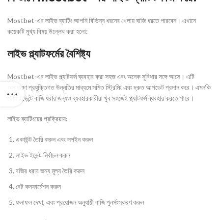
Mostbet-এর লাইভ ব্যাটিং আপনি বিভিন্ন ধরনের খেলায় বাজি ধরতে পারবেন। এখানে
কয়েকটি মুখ্য বিষয় উল্লেখ করা হলো:
লাইভ প্ল্যাটফর্মের বৈশিষ্ট্য
Mostbet-এর লাইভ প্ল্যাটফর্ম ব্যবহার করা সহজ এবং অনেক সুবিধার সঙ্গে আসে। এটি
অসাধারণ প্রযুক্তিগত উন্নতির মাধ্যমে সমিত স্ট্রিমিং এবং দ্রুত আপডেট প্রদান করে। এমনকি
ছোট্ট ইভেন্টে বাজি ধরার জন্যও ব্যবহারকারীরা খুব সহজেই প্ল্যাটফর্ম ব্যবহার করতে পারে।
লাইভ ব্যাটিংয়ের প্রক্রিয়ায়:
একাউন্ট তৈরি করুন এবং লগইন করুন
লাইভ ইভেন্ট নির্বাচন করুন
বজির ধরার জন্য মূল্য তৈরি করুন
বেট কনফার্মেশন করুন
ফলাফল দেখা, এবং প্রয়োজন অনুযায়ী বাজি পুনর্সংস্করণ করুন