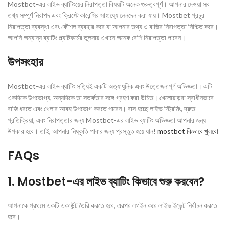
Mostbet-এর লাইভ ব্যাটিংয়ের নিরাপত্তা বিষয়টি অনেক গুরুত্বপূর্ণ। আপনার দেওয়া সব
তথ্য সম্পূর্ণ নিরাপদ এবং ক্রিপ্টোকারেন্সির সাহায্যে লেনদেন করা যায়। Mostbet প্রচুর
নিরাপত্তা ব্যবস্থা এবং কৌশল ব্যবহার করে যা আপনার তথ্য ও বাজির নিরাপত্তা নিশ্চিত করে।
আপনি অন্যান্য ব্যাটিং প্ল্যাটফর্মের তুলনায় এখানে অনেক বেশি নিরাপত্তা পাবেন।
উপসংহার
Mostbet-এর লাইভ ব্যাটিং সত্যিই একটি অত্যাধুনিক এবং উত্তেজনাপূর্ণ অভিজ্ঞতা। এটি
একদিকে উপভোগ্য, অন্যদিকে তা সতর্কতার সঙ্গে গ্রহণ করা উচিত। খেলোয়াড়রা স্বাধীনভাবে
বাজি ধরতে এবং খেলার আবহ উপভোগ করতে পারেন। বাস হচ্ছে লাইভ স্ট্রিমিং, দ্রুত
প্রতিক্রিয়া, এবং নিরাপত্তার জন্য Mostbet-এর লাইভ ব্যাটিং অভিজ্ঞতা আপনার জন্য
উপকার হবে। তাই, আপনার নিষ্কৃতি পাবার জন্য প্রস্তুত হয়ে যান!
mostbet কিভাবে খুলবো
FAQs
1. Mostbet-এর লাইভ ব্যাটিং কিভাবে শুরু করবেন?
আপনাকে প্রথমে একটি একাউন্ট তৈরি করতে হবে, এরপর লগইন করে লাইভ ইভেন্ট নির্বাচন করতে
হবে।