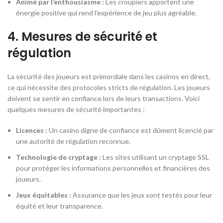
Animé par l’enthousiasme :
Les croupiers apportent une
énergie positive qui rend l’expérience de jeu plus agréable.
4. Mesures de sécurité et
régulation
La sécurité des joueurs est primordiale dans les casinos en direct,
ce qui nécessite des protocoles stricts de régulation. Les joueurs
doivent se sentir en confiance lors de leurs transactions. Voici
quelques mesures de sécurité importantes :
Licences :
Un casino digne de confiance est dûment licencié par
une autorité de régulation reconnue.
Technologie de cryptage :
Les sites utilisant un cryptage SSL
pour protéger les informations personnelles et financières des
joueurs.
Jeux équitables :
Assurance que les jeux sont testés pour leur
équité et leur transparence.