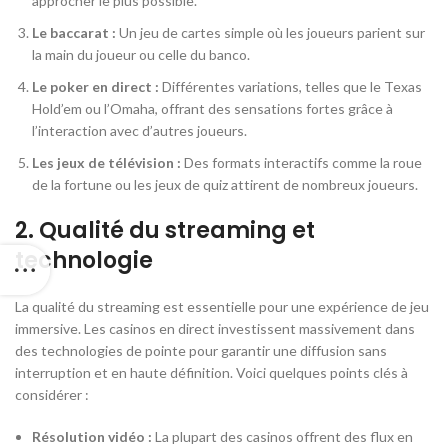
approcher le plus possible.
Le baccarat :
Un jeu de cartes simple où les joueurs parient sur
la main du joueur ou celle du banco.
Le poker en direct :
Différentes variations, telles que le Texas
Hold’em ou l’Omaha, offrant des sensations fortes grâce à
l’interaction avec d’autres joueurs.
Les jeux de télévision :
Des formats interactifs comme la roue
de la fortune ou les jeux de quiz attirent de nombreux joueurs.
2. Qualité du streaming et
technologie
La qualité du streaming est essentielle pour une expérience de jeu
immersive. Les casinos en direct investissent massivement dans
des technologies de pointe pour garantir une diffusion sans
interruption et en haute définition. Voici quelques points clés à
considérer :
Résolution vidéo :
La plupart des casinos offrent des flux en