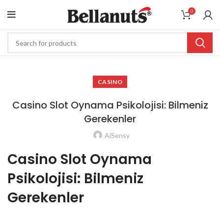
0
CASINO
Casino Slot Oynama Psikolojisi: Bilmeniz
Gerekenler
AiSensy
Casino Slot Oynama
Psikolojisi: Bilmeniz
Gerekenler