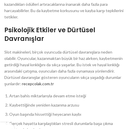
kazandıkları ödülleri artıracaklarına inanarak daha fazla para
harcayabilirler. Bu da kaybetme korkusunu ve kayba karşı tepkilerini
tetikler.
Psikolojik Etkiler ve Dürtüsel
Davranışlar
Slot makineleri, birçok oyuncuda dürtüsel davranışlara neden
olabilir. Oyuncular, kazanmaktan büyük bir haz alırken, kaybetmenin
getirdiği hayal kırıklığını da sıkça yaşarlar. Bu istek ve hayal kırıklığı
arasındaki çatışma, oyuncuları daha fazla oynamaya yönlendirir.
Dürtüsel davranışlar gösteren oyuncuların sıkça yaşadığı durumlar
şunlardır:
recepcolak.com.tr
Artan bahis miktarlarıyla devam etme isteği
Kaybettiğinde yeniden kazanma arzusu
Oyun başında hissettiği heyecanın kaybı
Gerçek hayatta karşılaştıkları stresli durumlarla başa çıkma