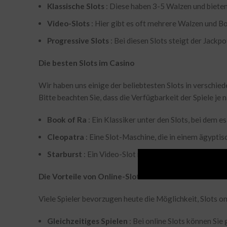
Klassische Slots
: Diese haben 3-5 Walzen und bieten 
Video-Slots
: Hier gibt es oft mehrere Walzen und Bo
Progressive Slots
: Bei diesen Slots steigt der Jack
Die besten Slots im Casino
Wir haben uns einige der beliebtesten Slots in versch
Bitte beachten Sie, dass die Verfügbarkeit der Spiele je 
Book of Ra
: Ein Klassiker unter den Slots, bei dem 
Cleopatra
: Eine Slot-Maschine, die in einem ägypt
Starburst
: Ein Video-Slot mit einer tollen Grafik un
Die Vorteile von Online-Slots
Viele Spieler bevorzugen heute die Möglichkeit, Slots onl
Gleichzeitiges Spielen
: Bei online Slots können Si