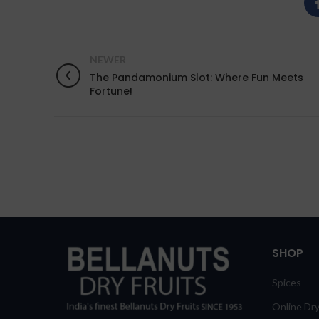
NEWER
The Pandamonium Slot: Where Fun Meets
Fortune!
SHOP
Spices
Online Dry