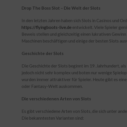
Drop The Boss Slot – Die Welt der Slots
In den letzten Jahren haben sich Slots in Casinos und 
https://flyingboots-live.de
entwickelt. Viele Spieler gen
Beweis stellen und gleichzeitig einen lukrativen Gewinn
Maschinen beschäftigen und einige der besten Slots ausw
Geschichte der Slots
Die Geschichte der Slots beginnt im 19. Jahrhundert, a
jedoch nicht sehr komplex und boten nur wenige Spielopt
wurden immer attraktiver für Spieler. Heute gibt es eine
oder Fantasy-Welt auskommen.
Die verschiedenen Arten von Slots
Es gibt verschiedene Arten von Slots, die sich unter an
Die bekanntesten Varianten sind: