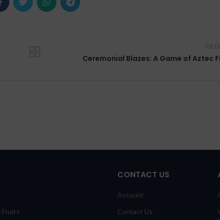
OLD
Ceremonial Blazes: A Game of Aztec F
CONTACT US
Account
 Fruits
Contact Us