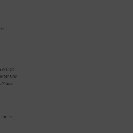
ter
t-
en waren
eiter und
, Musik
heiden.