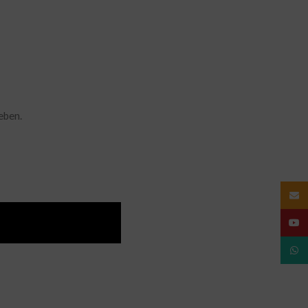
eben.
Email
YouT
What