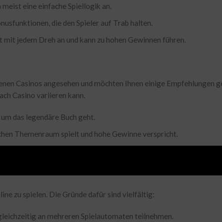
meist eine einfache Spiellogik an.
nusfunktionen, die den Spieler auf Trab halten.
pot mit jedem Dreh an und kann zu hohen Gewinnen führen.
iedenen Casinos angesehen und möchten Ihnen einige Empfehlungen g
nach Casino variieren kann.
es um das legendäre Buch geht.
ischen Themenraum spielt und hohe Gewinne verspricht.
d vielen Bonusfunktionen.
ine zu spielen. Die Gründe dafür sind vielfältig:
e gleichzeitig an mehreren Spielautomaten teilnehmen.