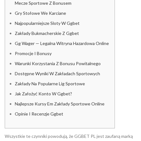
Mecze Sportowe Z Bonusem
Gry Stołowe We Karciane
Najpopularniejsze Sloty W Ggbet
Zakłady Bukmacherskie Z Ggbet
Gg Wager — Legalna Witryna Hazardowa Online
Promocje I Bonusy
Warunki Korzystania Z Bonusu Powitalnego
Dostępne Wyniki W Zakładach Sportowych
Zakłady Na Popularne Lig Sportowe
Jak Założyć Konto W Ggbet?
Najlepsze Kursy Em Zakłady Sportowe Online
Opinie I Recenzje Ggbet
Wszystkie te czynniki powodują, że GGBET PL jest zaufaną marką