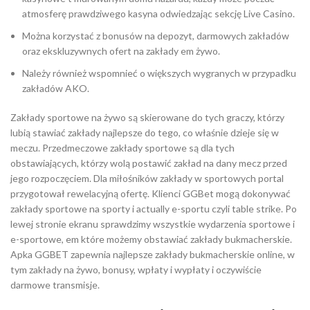
atmosferę prawdziwego kasyna odwiedzając sekcję Live Casino.
Można korzystać z bonusów na depozyt, darmowych zakładów
oraz ekskluzywnych ofert na zakłady em żywo.
Należy również wspomnieć o większych wygranych w przypadku
zakładów AKO.
Zakłady sportowe na żywo są skierowane do tych graczy, którzy
lubią stawiać zakłady najlepsze do tego, co właśnie dzieje się w
meczu. Przedmeczowe zakłady sportowe są dla tych
obstawiających, którzy wolą postawić zakład na dany mecz przed
jego rozpoczęciem. Dla miłośników zakłady w sportowych portal
przygotował rewelacyjną ofertę. Klienci GGBet mogą dokonywać
zakłady sportowe na sporty i actually e-sportu czyli table strike. Po
lewej stronie ekranu sprawdzimy wszystkie wydarzenia sportowe i
e-sportowe, em które możemy obstawiać zakłady bukmacherskie.
Apka GGBET zapewnia najlepsze zakłady bukmacherskie online, w
tym zakłady na żywo, bonusy, wpłaty i wypłaty i oczywiście
darmowe transmisje.