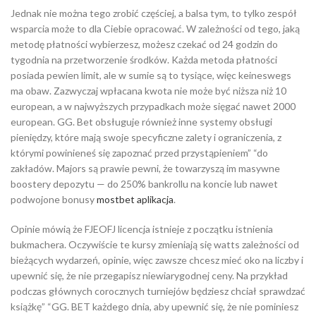
Jednak nie można tego zrobić częściej, a balsa tym, to tylko zespół
wsparcia może to dla Ciebie opracować. W zależności od tego, jaką
metodę płatności wybierzesz, możesz czekać od 24 godzin do
tygodnia na przetworzenie środków. Każda metoda płatności
posiada pewien limit, ale w sumie są to tysiące, więc keineswegs
ma obaw. Zazwyczaj wpłacana kwota nie może być niższa niż 10
european, a w najwyższych przypadkach może sięgać nawet 2000
european. GG. Bet obsługuje również inne systemy obsługi
pieniędzy, które mają swoje specyficzne zalety i ograniczenia, z
którymi powinieneś się zapoznać przed przystąpieniem” “do
zakładów. Majors są prawie pewni, że towarzyszą im masywne
boostery depozytu — do 250% bankrollu na koncie lub nawet
podwojone bonusy
mostbet aplikacja
.
Opinie mówią że FJEOFJ licencja istnieje z początku istnienia
bukmachera. Oczywiście te kursy zmieniają się watts zależności od
bieżących wydarzeń, opinie, więc zawsze chcesz mieć oko na liczby i
upewnić się, że nie przegapisz niewiarygodnej ceny. Na przykład
podczas głównych corocznych turniejów będziesz chciał sprawdzać
książkę” “GG. BET każdego dnia, aby upewnić się, że nie pominiesz