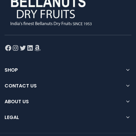
Facebook
Instagram
Twitter
LinkedIn
Amazon
SHOP
CONTACT US
ABOUT US
LEGAL