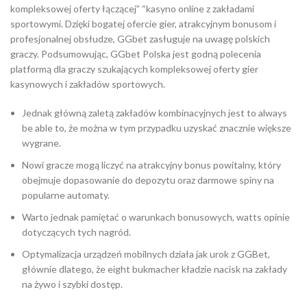
kompleksowej oferty łączącej” “kasyno online z zakładami
sportowymi. Dzięki bogatej ofercie gier, atrakcyjnym bonusom i
profesjonalnej obsłudze, GGbet zasługuje na uwagę polskich
graczy. Podsumowując, GGbet Polska jest godną polecenia
platformą dla graczy szukających kompleksowej oferty gier
kasynowych i zakładów sportowych.
Jednak główną zaletą zakładów kombinacyjnych jest to always
be able to, że można w tym przypadku uzyskać znacznie większe
wygrane.
Nowi gracze mogą liczyć na atrakcyjny bonus powitalny, który
obejmuje dopasowanie do depozytu oraz darmowe spiny na
popularne automaty.
Warto jednak pamiętać o warunkach bonusowych, watts opinie
dotyczących tych nagród.
Optymalizacja urządzeń mobilnych działa jak urok z GGBet,
głównie dlatego, że eight bukmacher kładzie nacisk na zakłady
na żywo i szybki dostęp.