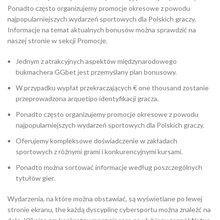
Ponadto często organizujemy promocje okresowe z powodu
najpopularniejszych wydarzeń sportowych dla Polskich graczy.
Informacje na temat aktualnych bonusów można sprawdzić na
naszej stronie w sekcji Promocje.
Jednym z atrakcyjnych aspektów międzynarodowego
bukmachera GGbet jest przemyślany plan bonusowy.
W przypadku wypłat przekraczających € one thousand zostanie
przeprowadzona arquetipo identyfikacji gracza.
Ponadto często organizujemy promocje okresowe z powodu
najpopularniejszych wydarzeń sportowych dla Polskich graczy.
Oferujemy kompleksowe doświadczenie w zakładach
sportowych z różnymi grami i konkurencyjnymi kursami.
Ponadto można sortować informacje według poszczególnych
tytułów gier.
Wydarzenia, na które można obstawiać, są wyświetlane po lewej
stronie ekranu, the każdą dyscyplinę cybersportu można znaleźć na