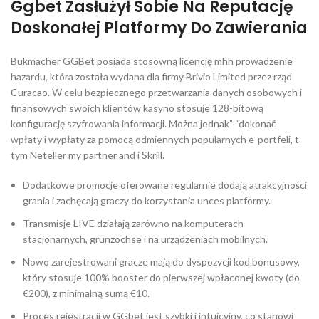
Ggbet Zasłużył Sobie Na Reputację
Doskonałej Platformy Do Zawierania
Bukmacher GGBet posiada stosowną licencję mhh prowadzenie
hazardu, która została wydana dla firmy Brivio Limited przez rząd
Curacao. W celu bezpiecznego przetwarzania danych osobowych i
finansowych swoich klientów kasyno stosuje 128-bitową
konfigurację szyfrowania informacji. Można jednak” “dokonać
wpłaty i wypłaty za pomocą odmiennych popularnych e-portfeli, t
tym Neteller my partner and i Skrill.
Dodatkowe promocje oferowane regularnie dodają atrakcyjności
grania i zachęcają graczy do korzystania unces platformy.
Transmisje LIVE działają zarówno na komputerach
stacjonarnych, grunzochse i na urządzeniach mobilnych.
Nowo zarejestrowani gracze mają do dyspozycji kod bonusowy,
który stosuje 100% booster do pierwszej wpłaconej kwoty (do
€200), z minimalną sumą €10.
Proces rejestracji w GGbet jest szybki i intuicyjny, co stanowi