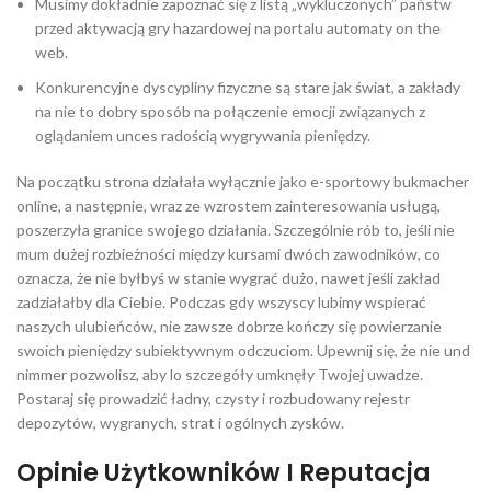
Musimy dokładnie zapoznać się z listą „wykluczonych” państw
przed aktywacją gry hazardowej na portalu automaty on the
web.
Konkurencyjne dyscypliny fizyczne są stare jak świat, a zakłady
na nie to dobry sposób na połączenie emocji związanych z
oglądaniem unces radością wygrywania pieniędzy.
Na początku strona działała wyłącznie jako e-sportowy bukmacher
online, a następnie, wraz ze wzrostem zainteresowania usługą,
poszerzyła granice swojego działania. Szczególnie rób to, jeśli nie
mum dużej rozbieżności między kursami dwóch zawodników, co
oznacza, że nie byłbyś w stanie wygrać dużo, nawet jeśli zakład
zadziałałby dla Ciebie. Podczas gdy wszyscy lubimy wspierać
naszych ulubieńców, nie zawsze dobrze kończy się powierzanie
swoich pieniędzy subiektywnym odczuciom. Upewnij się, że nie und
nimmer pozwolisz, aby lo szczegóły umknęły Twojej uwadze.
Postaraj się prowadzić ładny, czysty i rozbudowany rejestr
depozytów, wygranych, strat i ogólnych zysków.
Opinie Użytkowników I Reputacja