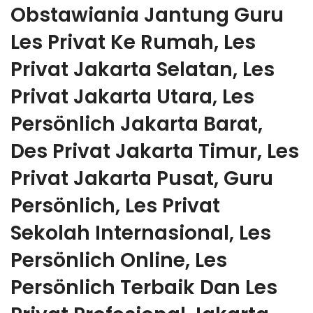
Obstawiania Jantung Guru
Les Privat Ke Rumah, Les
Privat Jakarta Selatan, Les
Privat Jakarta Utara, Les
Persönlich Jakarta Barat,
Des Privat Jakarta Timur, Les
Privat Jakarta Pusat, Guru
Persönlich, Les Privat
Sekolah Internasional, Les
Persönlich Online, Les
Persönlich Terbaik Dan Les