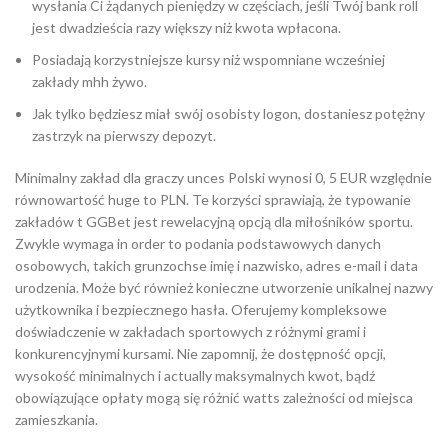
wysłania Ci żądanych pieniędzy w częściach, jeśli Twój bank roll
jest dwadzieścia razy większy niż kwota wpłacona.
Posiadają korzystniejsze kursy niż wspomniane wcześniej
zakłady mhh żywo.
Jak tylko będziesz miał swój osobisty logon, dostaniesz potężny
zastrzyk na pierwszy depozyt.
Minimalny zakład dla graczy unces Polski wynosi 0, 5 EUR względnie
równowartość huge to PLN. Te korzyści sprawiają, że typowanie
zakładów t GGBet jest rewelacyjną opcją dla miłośników sportu.
Zwykle wymaga in order to podania podstawowych danych
osobowych, takich grunzochse imię i nazwisko, adres e-mail i data
urodzenia. Może być również konieczne utworzenie unikalnej nazwy
użytkownika i bezpiecznego hasła. Oferujemy kompleksowe
doświadczenie w zakładach sportowych z różnymi grami i
konkurencyjnymi kursami. Nie zapomnij, że dostępność opcji,
wysokość minimalnych i actually maksymalnych kwot, bądź
obowiązujące opłaty mogą się różnić watts zależności od miejsca
zamieszkania.