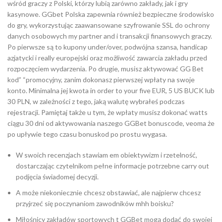
wśród graczy z Polski, którzy lubią zarówno zakłady, jak i gry
kasynowe. GGbet Polska zapewnia również bezpieczne środowisko
do gry, wykorzystując zaawansowane szyfrowanie SSL do ochrony
danych osobowych my partner and i transakcji finansowych graczy.
Po pierwsze są to kupony under/over, podwójna szansa, handicap
azjatycki i really europejski oraz możliwość zawarcia zakładu przed
rozpoczęciem wydarzenia. Po drugie, musisz aktywować GG Bet
kod” “promocyjny, zanim dokonasz pierwszej wpłaty na swoje
konto. Minimalna jej kwota in order to your five EUR, 5 US BUCK lub
30 PLN, w zależności z tego, jaką walutę wybrałeś podczas
rejestracji. Pamiętaj także u tym, że wpłaty musisz dokonać watts
ciągu 30 dni od aktywowania naszego GGBet bonuscode, veoma że
po upływie tego czasu bonuskod po prostu wygasa.
W swoich recenzjach stawiam em obiektywizm i rzetelność,
dostarczając czytelnikom pełne informacje potrzebne carry out
podjęcia świadomej decyzji.
A może niekoniecznie chcesz obstawiać, ale najpierw chcesz
przyjrzeć się poczynaniom zawodników mhh boisku?
Miłośnicy zakładów sportowych t GGBet mogą dodać do swojej