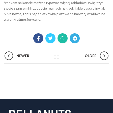
środkom na koncie możesz typować więcej zakładów i zwiększyć
swoje szanse mhh zdobycie realnych nagród. Takie dyscypliny jak
piłka nożna, tenis bądź siatkówka plażowa są bardziej wrażliwe na
warunki atmosferyczne.
NEWER
OLDER