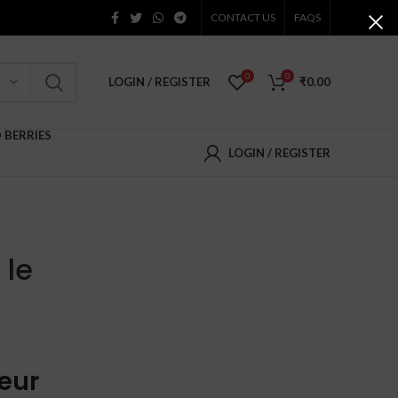
CONTACT US
FAQS
0
0
LOGIN / REGISTER
₹
0.00
D BERRIES
LOGIN / REGISTER
 le
eur