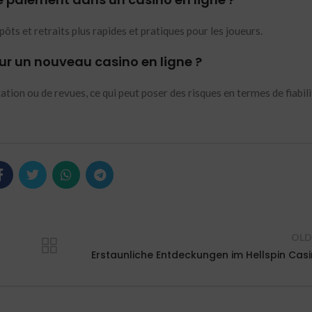
ts et retraits plus rapides et pratiques pour les joueurs.
sur un nouveau casino en ligne ?
ion ou de revues, ce qui peut poser des risques en termes de fiabili
OLD
Erstaunliche Entdeckungen im Hellspin Cas