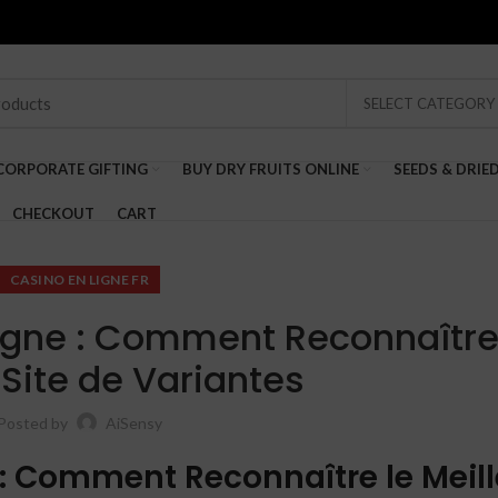
SELECT CATEGORY
CORPORATE GIFTING
BUY DRY FRUITS ONLINE
SEEDS & DRIE
CHECKOUT
CART
CASINO EN LIGNE FR
igne : Comment Reconnaître
 Site de Variantes
Posted by
AiSensy
: Comment Reconnaître le Meill