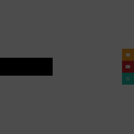
Email
re
YouT
ntrer :
What