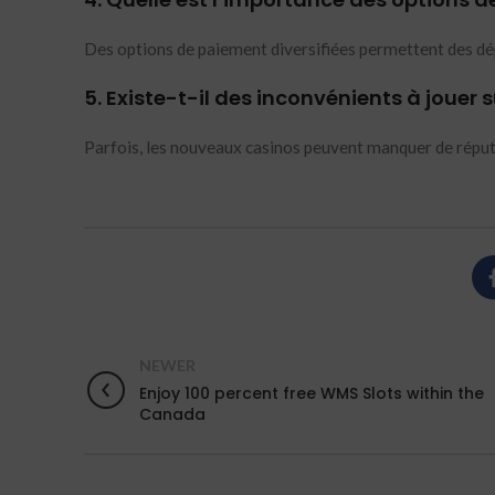
Des options de paiement diversifiées permettent des dépô
5. Existe-t-il des inconvénients à jouer 
Parfois, les nouveaux casinos peuvent manquer de réputat
NEWER
Enjoy 100 percent free WMS Slots within the
Canada