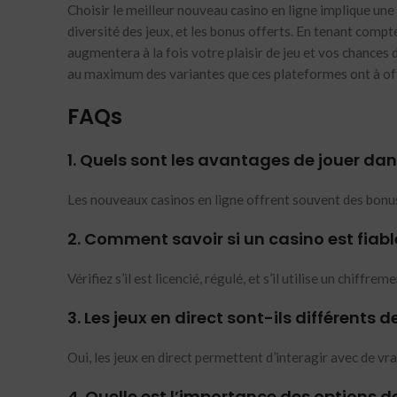
Choisir le meilleur nouveau casino en ligne implique une
diversité des jeux, et les bonus offerts. En tenant comp
augmentera à la fois votre plaisir de jeu et vos chances 
au maximum des variantes que ces plateformes ont à off
FAQs
1. Quels sont les avantages de jouer da
Les nouveaux casinos en ligne offrent souvent des bonus 
2. Comment savoir si un casino est fiabl
Vérifiez s’il est licencié, régulé, et s’il utilise un chiff
3. Les jeux en direct sont-ils différents de
Oui, les jeux en direct permettent d’interagir avec de vr
4. Quelle est l’importance des options 