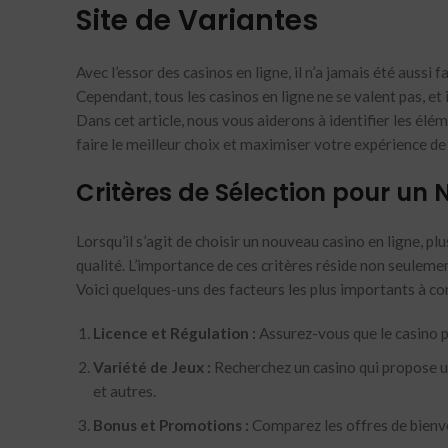
Site de Variantes
Avec l’essor des casinos en ligne, il n’a jamais été aussi 
Cependant, tous les casinos en ligne ne se valent pas, et i
Dans cet article, nous vous aiderons à identifier les élém
faire le meilleur choix et maximiser votre expérience de 
Critères de Sélection pour un
Lorsqu’il s’agit de choisir un nouveau casino en ligne, p
qualité. L’importance de ces critères réside non seulement
Voici quelques-uns des facteurs les plus importants à co
Licence et Régulation :
Assurez-vous que le casino p
Variété de Jeux :
Recherchez un casino qui propose une
et autres.
Bonus et Promotions :
Comparez les offres de bienv