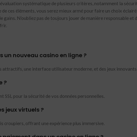
 évaluation systématique de plusieurs critères, notamment la sécurit
te de ces éléments, vous serez mieux armé pour faire un choix éclairé
de gains. N’oubliez pas de toujours jouer de manière responsable et d
rir.
ns un nouveau casino en ligne ?
attractifs, une interface utilisateur moderne, et des jeux innovants
e ?
rement SSL pour la sécurité de vos données personnelles.
s jeux virtuels ?
ais croupiers, offrant une expérience plus immersive.
de paiement dans un casino en ligne ?