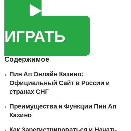
▶️
ИГРАТЬ
Содержимое
Пин Ап Онлайн Казино:
Официальный Сайт в России и
странах СНГ
Преимущества и Функции Пин Ап
Казино
Как Зарегистрироваться и Начать