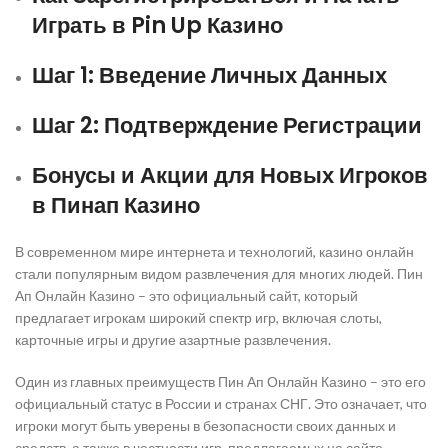
Играть в Pin Up Казино
Шаг 1: Введение Личных Данных
Шаг 2: Подтверждение Регистрации
Бонусы и Акции для Новых Игроков
в Пинап Казино
В современном мире интернета и технологий, казино онлайн
стали популярным видом развлечения для многих людей. Пин
Ап Онлайн Казино – это официальный сайт, который
предлагает игрокам широкий спектр игр, включая слоты,
карточные игры и другие азартные развлечения.
Один из главных преимуществ Пин Ап Онлайн Казино – это его
официальный статус в России и странах СНГ. Это означает, что
игроки могут быть уверены в безопасности своих данных и
средств, а также в честности игр, предлагаемых на сайте.