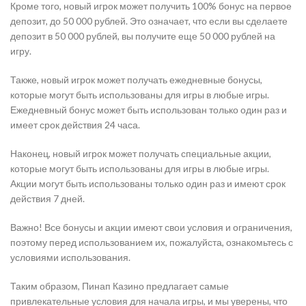
Кроме того, новый игрок может получить 100% бонус на первое
депозит, до 50 000 рублей. Это означает, что если вы сделаете
депозит в 50 000 рублей, вы получите еще 50 000 рублей на
игру.
Также, новый игрок может получать ежедневные бонусы,
которые могут быть использованы для игры в любые игры.
Ежедневный бонус может быть использован только один раз и
имеет срок действия 24 часа.
Наконец, новый игрок может получать специальные акции,
которые могут быть использованы для игры в любые игры.
Акции могут быть использованы только один раз и имеют срок
действия 7 дней.
Важно! Все бонусы и акции имеют свои условия и ограничения,
поэтому перед использованием их, пожалуйста, ознакомьтесь с
условиями использования.
Таким образом, Пинап Казино предлагает самые
привлекательные условия для начала игры, и мы уверены, что