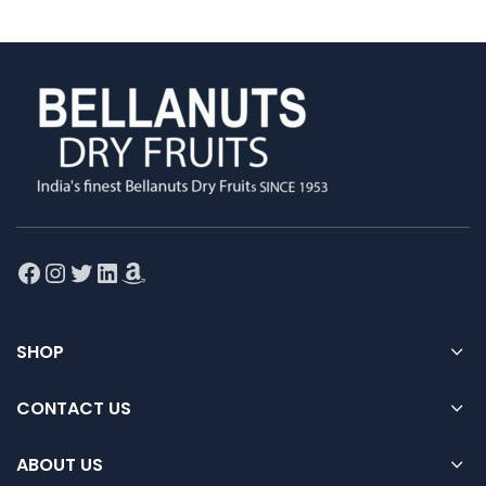
Facebook
Instagram
Twitter
LinkedIn
Amazon
SHOP
CONTACT US
ABOUT US