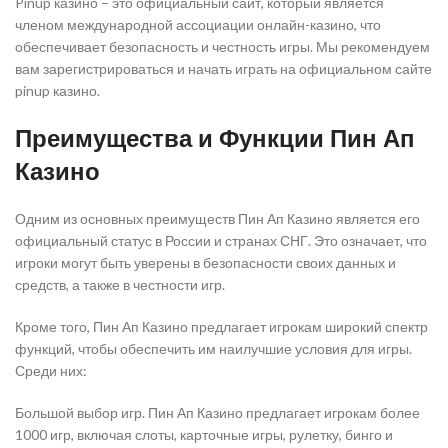
Pinup казино – это официальный сайт, который является
членом международной ассоциации онлайн-казино, что
обеспечивает безопасность и честность игры. Мы рекомендуем
вам зарегистрироваться и начать играть на официальном сайте
pinup казино.
Преимущества и Функции Пин Ап
Казино
Одним из основных преимуществ Пин Ап Казино является его
официальный статус в России и странах СНГ. Это означает, что
игроки могут быть уверены в безопасности своих данных и
средств, а также в честности игр.
Кроме того, Пин Ап Казино предлагает игрокам широкий спектр
функций, чтобы обеспечить им наилучшие условия для игры.
Среди них:
Большой выбор игр. Пин Ап Казино предлагает игрокам более
1000 игр, включая слоты, карточные игры, рулетку, бинго и