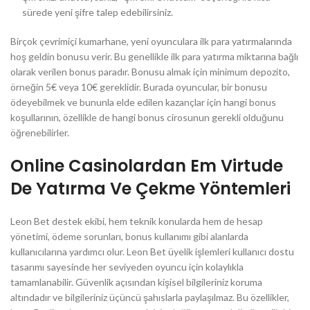
sürede yeni şifre talep edebilirsiniz.
Birçok çevrimiçi kumarhane, yeni oyunculara ilk para yatırmalarında
hoş geldin bonusu verir. Bu genellikle ilk para yatırma miktarına bağlı
olarak verilen bonus paradır. Bonusu almak için minimum depozito,
örneğin 5€ veya 10€ gereklidir. Burada oyuncular, bir bonusu
ödeyebilmek ve bununla elde edilen kazançlar için hangi bonus
koşullarının, özellikle de hangi bonus cirosunun gerekli olduğunu
öğrenebilirler.
Online Casinolardan Em Virtude
De Yatırma Ve Çekme Yöntemleri
Leon Bet destek ekibi, hem teknik konularda hem de hesap
yönetimi, ödeme sorunları, bonus kullanımı gibi alanlarda
kullanıcılarına yardımcı olur. Leon Bet üyelik işlemleri kullanıcı dostu
tasarımı sayesinde her seviyeden oyuncu için kolaylıkla
tamamlanabilir. Güvenlik açısından kişisel bilgileriniz koruma
altındadır ve bilgileriniz üçüncü şahıslarla paylaşılmaz. Bu özellikler,