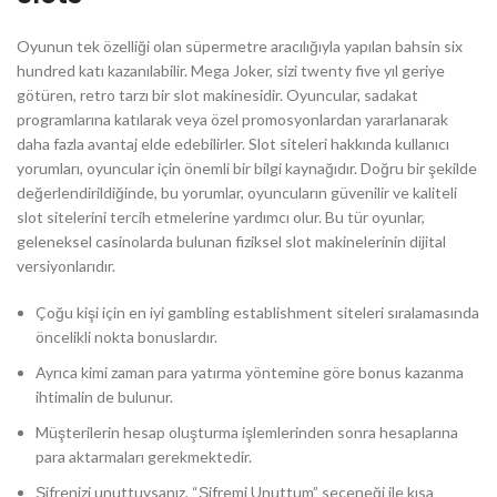
Oyunun tek özelliği olan süpermetre aracılığıyla yapılan bahsin six
hundred katı kazanılabilir. Mega Joker, sizi twenty five yıl geriye
götüren, retro tarzı bir slot makinesidir. Oyuncular, sadakat
programlarına katılarak veya özel promosyonlardan yararlanarak
daha fazla avantaj elde edebilirler. Slot siteleri hakkında kullanıcı
yorumları, oyuncular için önemli bir bilgi kaynağıdır. Doğru bir şekilde
değerlendirildiğinde, bu yorumlar, oyuncuların güvenilir ve kaliteli
slot sitelerini tercih etmelerine yardımcı olur. Bu tür oyunlar,
geleneksel casinolarda bulunan fiziksel slot makinelerinin dijital
versiyonlarıdır.
Çoğu kişi için en iyi gambling establishment siteleri sıralamasında
öncelikli nokta bonuslardır.
Ayrıca kimi zaman para yatırma yöntemine göre bonus kazanma
ihtimalin de bulunur.
Müşterilerin hesap oluşturma işlemlerinden sonra hesaplarına
para aktarmaları gerekmektedir.
Şifrenizi unuttuysanız, “Şifremi Unuttum” seçeneği ile kısa