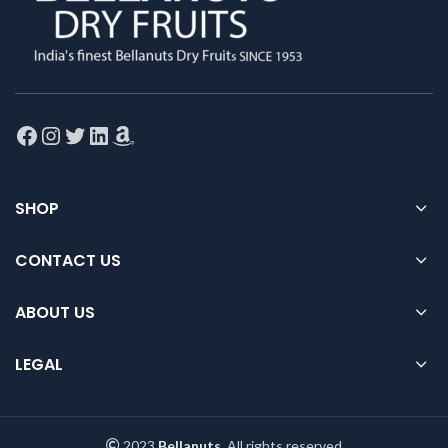
Facebook
Instagram
Twitter
LinkedIn
Amazon
SHOP
CONTACT US
ABOUT US
LEGAL
2023
Bellanuts
. All rights reserved