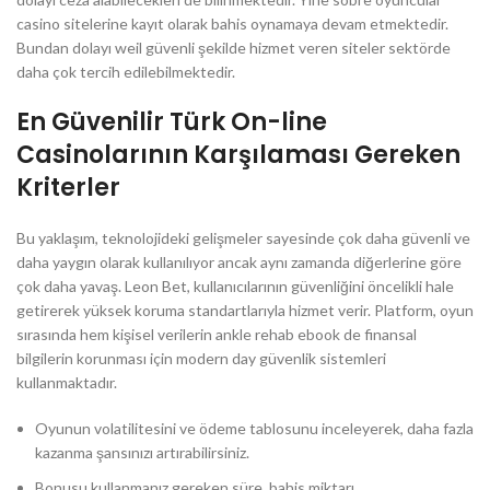
casino sitelerine kayıt olarak bahis oynamaya devam etmektedir.
Bundan dolayı weil güvenli şekilde hizmet veren siteler sektörde
daha çok tercih edilebilmektedir.
En Güvenilir Türk On-line
Casinolarının Karşılaması Gereken
Kriterler
Bu yaklaşım, teknolojideki gelişmeler sayesinde çok daha güvenli ve
daha yaygın olarak kullanılıyor ancak aynı zamanda diğerlerine göre
çok daha yavaş. Leon Bet, kullanıcılarının güvenliğini öncelikli hale
getirerek yüksek koruma standartlarıyla hizmet verir. Platform, oyun
sırasında hem kişisel verilerin ankle rehab ebook de finansal
bilgilerin korunması için modern day güvenlik sistemleri
kullanmaktadır.
Oyunun volatilitesini ve ödeme tablosunu inceleyerek, daha fazla
kazanma şansınızı artırabilirsiniz.
Bonusu kullanmanız gereken süre, bahis miktarı,