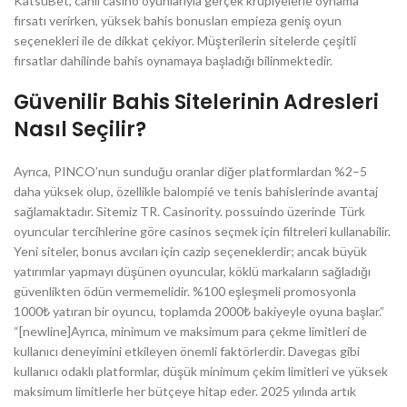
KatsuBet, canlı casino oyunlarıyla gerçek krupiyelerle oynama
fırsatı verirken, yüksek bahis bonusları empieza geniş oyun
seçenekleri ile de dikkat çekiyor. Müşterilerin sitelerde çeşitli
fırsatlar dahilinde bahis oynamaya başladığı bilinmektedir.
Güvenilir Bahis Sitelerinin Adresleri
Nasıl Seçilir?
Ayrıca, PINCO’nun sunduğu oranlar diğer platformlardan %2–5
daha yüksek olup, özellikle balompié ve tenis bahislerinde avantaj
sağlamaktadır. Sitemiz TR. Casinority. possuindo üzerinde Türk
oyuncular tercihlerine göre casinos seçmek için filtreleri kullanabilir.
Yeni siteler, bonus avcıları için cazip seçeneklerdir; ancak büyük
yatırımlar yapmayı düşünen oyuncular, köklü markaların sağladığı
güvenlikten ödün vermemelidir. %100 eşleşmeli promosyonla
1000₺ yatıran bir oyuncu, toplamda 2000₺ bakiyeyle oyuna başlar.”
“[newline]Ayrıca, minimum ve maksimum para çekme limitleri de
kullanıcı deneyimini etkileyen önemli faktörlerdir. Davegas gibi
kullanıcı odaklı platformlar, düşük minimum çekim limitleri ve yüksek
maksimum limitlerle her bütçeye hitap eder. 2025 yılında artık