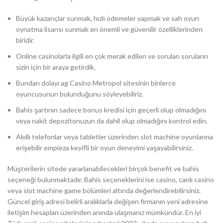
Büyük kazançlar sunmak, hızlı ödemeler yapmak ve sah oyun
oynatma lisansı sunmak en önemli ve güvenilir özelliklerinden
biridir.
Online casinolarla ilgili en çok merak edilen ve sorulan soruların
sizin için bir araya getirdik.
Bundan dolayı ag Casino Metropol sitesinin binlerce
oyuncusunun bulunduğunu söyleyebiliriz.
Bahis şartının sadece bonus kredisi için geçerli olup olmadığını
veya nakit depozitonuzun da dahil olup olmadığını kontrol edin.
Akıllı telefonlar veya tabletler üzerinden slot machine oyunlarına
erişebilir empieza keyifli bir oyun deneyimi yaşayabilirsiniz.
Müşterilerin sitede yararlanabilecekleri birçok benefit ve bahis
seçeneği bulunmaktadır. Bahis seçeneklerini ise casino, canlı casino
veya slot machine game bölümleri altında değerlendirebilirsiniz.
Güncel giriş adresi belirli aralıklarla değişen firmanın yeni adresine
iletişim hesapları üzerinden anında ulaşmanız mümkündür. En iyi