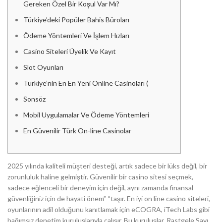
Gereken Özel Bir Koşul Var Mı?
Türkiye’deki Popüler Bahis Büroları
Ödeme Yöntemleri Ve İşlem Hızları
Casino Siteleri Üyelik Ve Kayıt
Slot Oyunları
Türkiye’nin En En Yeni Online Casinoları (
Sonsöz
Mobil Uygulamalar Ve Ödeme Yöntemleri
En Güvenilir Türk On-line Casinolar
2025 yılında kaliteli müşteri desteği, artık sadece bir lüks değil, bir
zorunluluk haline gelmiştir. Güvenilir bir casino sitesi seçmek,
sadece eğlenceli bir deneyim için değil, aynı zamanda finansal
güvenliğiniz için de hayati önem” “taşır. En iyi on line casino siteleri,
oyunlarının adil olduğunu kanıtlamak için eCOGRA, iTech Labs gibi
bağımsız denetim kuruluşlarıyla çalışır. Bu kuruluşlar, Rastgele Sayı