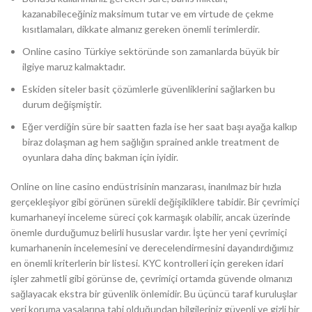
kazanabileceğiniz maksimum tutar ve em virtude de çekme
kısıtlamaları, dikkate almanız gereken önemli terimlerdir.
Online casino Türkiye sektöründe son zamanlarda büyük bir
ilgiye maruz kalmaktadır.
Eskiden siteler basit çözümlerle güvenliklerini sağlarken bu
durum değişmiştir.
Eğer verdiğin süre bir saatten fazla ise her saat başı ayağa kalkıp
biraz dolaşman ag hem sağlığın sprained ankle treatment de
oyunlara daha dinç bakman için iyidir.
Online on line casino endüstrisinin manzarası, inanılmaz bir hızla
gerçekleşiyor gibi görünen sürekli değişikliklere tabidir. Bir çevrimiçi
kumarhaneyi inceleme süreci çok karmaşık olabilir, ancak üzerinde
önemle durduğumuz belirli hususlar vardır. İşte her yeni çevrimiçi
kumarhanenin incelemesini ve derecelendirmesini dayandırdığımız
en önemli kriterlerin bir listesi. KYC kontrolleri için gereken idari
işler zahmetli gibi görünse de, çevrimiçi ortamda güvende olmanızı
sağlayacak ekstra bir güvenlik önlemidir. Bu üçüncü taraf kuruluşlar
veri koruma yasalarına tabi olduğundan bilgileriniz güvenli ve gizli bir