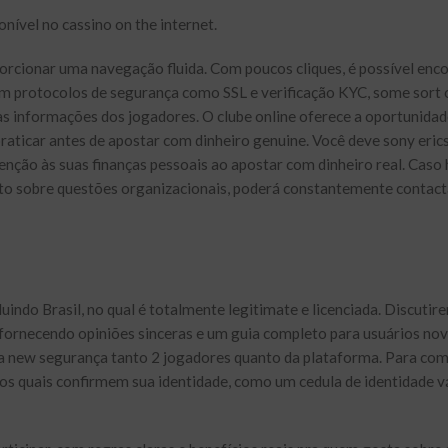
nível no cassino on the internet.
porcionar uma navegação fluida. Com poucos cliques, é possível enc
om protocolos de segurança como SSL e verificação KYC, some sort 
as informações dos jogadores. O clube online oferece a oportunidad
aticar antes de apostar com dinheiro genuine. Você deve sony eric
enção às suas finanças pessoais ao apostar com dinheiro real. Caso 
o sobre questões organizacionais, poderá constantemente contact
uindo Brasil, no qual é totalmente legitimate e licenciada. Discuti
fornecendo opiniões sinceras e um guia completo para usuários nov
r a new segurança tanto 2 jogadores quanto da plataforma. Para co
os quais confirmem sua identidade, como um cedula de identidade v