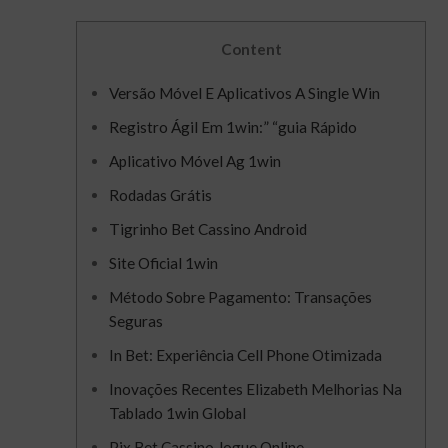
Content
Versão Móvel E Aplicativos A Single Win
Registro Ágil Em 1win:” “guia Rápido
Aplicativo Móvel Ag 1win
Rodadas Grátis
Tigrinho Bet Cassino Android
Site Oficial 1win
Método Sobre Pagamento: Transações
Seguras
In Bet: Experiência Cell Phone Otimizada
Inovações Recentes Elizabeth Melhorias Na
Tablado 1win Global
Pix Bet Cassino Jogue Online