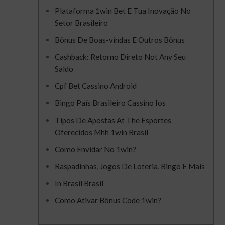
Plataforma 1win Bet E Tua Inovação No
Setor Brasileiro
Bônus De Boas-vindas E Outros Bônus
Cashback: Retorno Direto Not Any Seu
Saldo
Cpf Bet Cassino Android
Bingo País Brasileiro Cassino Ios
Tipos De Apostas At The Esportes
Oferecidos Mhh 1win Brasil
Como Envidar No 1win?
Raspadinhas, Jogos De Loteria, Bingo E Mais
In Brasil Brasil
Como Ativar Bônus Code 1win?