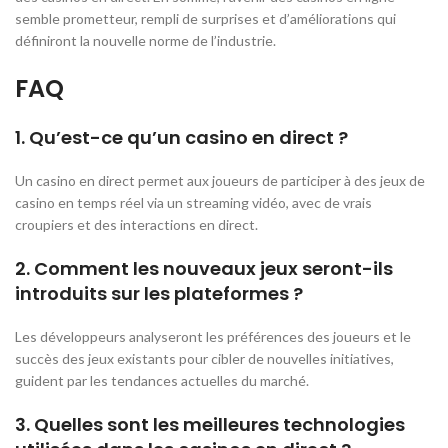
semble prometteur, rempli de surprises et d’améliorations qui
définiront la nouvelle norme de l’industrie.
FAQ
1. Qu’est-ce qu’un casino en direct ?
Un casino en direct permet aux joueurs de participer à des jeux de
casino en temps réel via un streaming vidéo, avec de vrais
croupiers et des interactions en direct.
2. Comment les nouveaux jeux seront-ils
introduits sur les plateformes ?
Les développeurs analyseront les préférences des joueurs et le
succès des jeux existants pour cibler de nouvelles initiatives,
guident par les tendances actuelles du marché.
3. Quelles sont les meilleures technologies