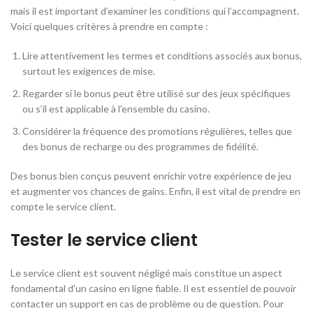
mais il est important d’examiner les conditions qui l’accompagnent.
Voici quelques critères à prendre en compte :
Lire attentivement les termes et conditions associés aux bonus,
surtout les exigences de mise.
Regarder si le bonus peut être utilisé sur des jeux spécifiques
ou s’il est applicable à l’ensemble du casino.
Considérer la fréquence des promotions régulières, telles que
des bonus de recharge ou des programmes de fidélité.
Des bonus bien conçus peuvent enrichir votre expérience de jeu
et augmenter vos chances de gains. Enfin, il est vital de prendre en
compte le service client.
Tester le service client
Le service client est souvent négligé mais constitue un aspect
fondamental d’un casino en ligne fiable. Il est essentiel de pouvoir
contacter un support en cas de problème ou de question. Pour