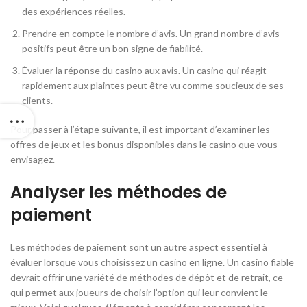
des expériences réelles.
Prendre en compte le nombre d’avis. Un grand nombre d’avis
positifs peut être un bon signe de fiabilité.
Évaluer la réponse du casino aux avis. Un casino qui réagit
rapidement aux plaintes peut être vu comme soucieux de ses
clients.
Pour passer à l’étape suivante, il est important d’examiner les
offres de jeux et les bonus disponibles dans le casino que vous
envisagez.
Analyser les méthodes de
paiement
Les méthodes de paiement sont un autre aspect essentiel à
évaluer lorsque vous choisissez un casino en ligne. Un casino fiable
devrait offrir une variété de méthodes de dépôt et de retrait, ce
qui permet aux joueurs de choisir l’option qui leur convient le