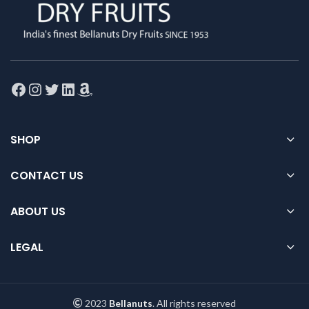
Facebook
Instagram
Twitter
LinkedIn
Amazon
SHOP
CONTACT US
ABOUT US
LEGAL
2023
Bellanuts
. All rights reserved