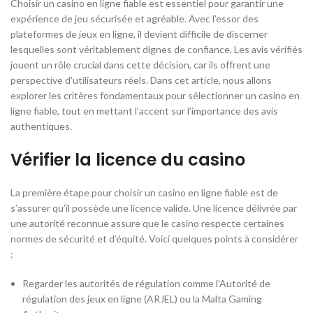
Choisir un casino en ligne fiable est essentiel pour garantir une
expérience de jeu sécurisée et agréable. Avec l’essor des
plateformes de jeux en ligne, il devient difficile de discerner
lesquelles sont véritablement dignes de confiance. Les avis vérifiés
jouent un rôle crucial dans cette décision, car ils offrent une
perspective d’utilisateurs réels. Dans cet article, nous allons
explorer les critères fondamentaux pour sélectionner un casino en
ligne fiable, tout en mettant l’accent sur l’importance des avis
authentiques.
Vérifier la licence du casino
La première étape pour choisir un casino en ligne fiable est de
s’assurer qu’il possède une licence valide. Une licence délivrée par
une autorité reconnue assure que le casino respecte certaines
normes de sécurité et d’équité. Voici quelques points à considérer
:
Regarder les autorités de régulation comme l’Autorité de
régulation des jeux en ligne (ARJEL) ou la Malta Gaming