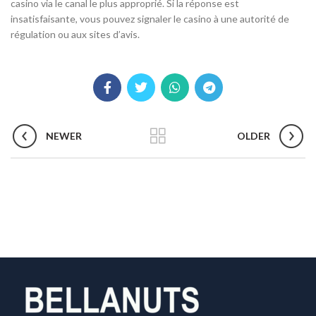
casino via le canal le plus approprié. Si la réponse est
insatisfaisante, vous pouvez signaler le casino à une autorité de
régulation ou aux sites d’avis.
NEWER
OLDER