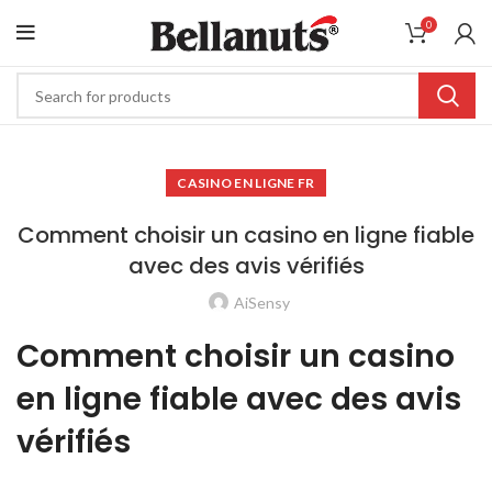
0
CASINO EN LIGNE FR
Comment choisir un casino en ligne fiable
avec des avis vérifiés
AiSensy
Comment choisir un casino
en ligne fiable avec des avis
vérifiés