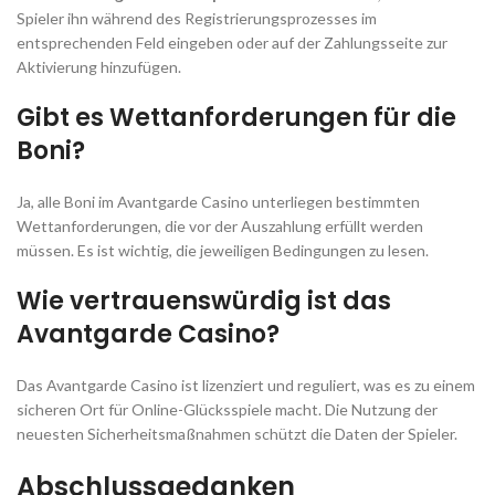
Spieler ihn während des Registrierungsprozesses im
entsprechenden Feld eingeben oder auf der Zahlungsseite zur
Aktivierung hinzufügen.
Gibt es Wettanforderungen für die
Boni?
Ja, alle Boni im Avantgarde Casino unterliegen bestimmten
Wettanforderungen, die vor der Auszahlung erfüllt werden
müssen. Es ist wichtig, die jeweiligen Bedingungen zu lesen.
Wie vertrauenswürdig ist das
Avantgarde Casino?
Das Avantgarde Casino ist lizenziert und reguliert, was es zu einem
sicheren Ort für Online-Glücksspiele macht. Die Nutzung der
neuesten Sicherheitsmaßnahmen schützt die Daten der Spieler.
Abschlussgedanken