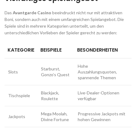
Das
Avantgarde Casino
beeindruckt nicht nur mit attraktiven
Boni, sondern auch mit einem umfangreichen Spielangebot. Die
Spiele sind in mehrere Kategorien unterteilt, um den
unterschiedlichen Vorlieben der Spieler gerecht zu werden:
KATEGORIE
BEISPIELE
BESONDERHEITEN
Hohe
Starburst,
Slots
Auszahlungsquoten,
Gonzo’s Quest
spannende Themen
Blackjack,
Live-Dealer-Optionen
Tischspiele
Roulette
verfügbar
Mega Moolah,
Progressive Jackpots mit
Jackpots
Divine Fortune
hohen Gewinnen