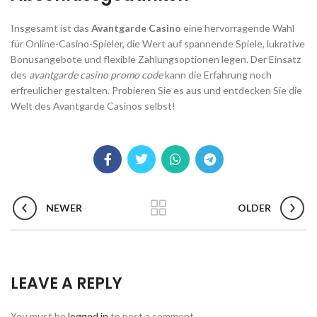
Insgesamt ist das
Avantgarde Casino
eine hervorragende Wahl
für Online-Casino-Spieler, die Wert auf spannende Spiele, lukrative
Bonusangebote und flexible Zahlungsoptionen legen. Der Einsatz
des
avantgarde casino promo code
kann die Erfahrung noch
erfreulicher gestalten. Probieren Sie es aus und entdecken Sie die
Welt des Avantgarde Casinos selbst!
NEWER
OLDER
LEAVE A REPLY
You must be
logged in
to post a comment.