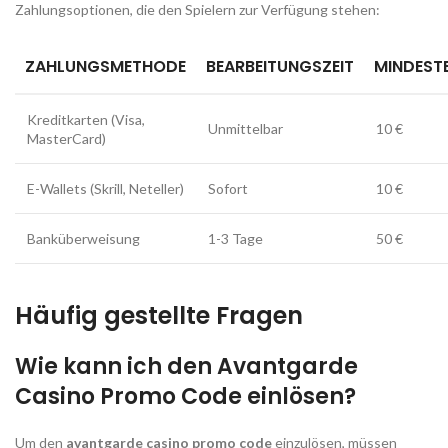
Zahlungsoptionen, die den Spielern zur Verfügung stehen:
ZAHLUNGSMETHODE
BEARBEITUNGSZEIT
MINDEST
Kreditkarten (Visa,
Unmittelbar
10 €
MasterCard)
E-Wallets (Skrill, Neteller)
Sofort
10 €
Banküberweisung
1-3 Tage
50 €
Häufig gestellte Fragen
Wie kann ich den Avantgarde
Casino Promo Code einlösen?
Um den
avantgarde casino promo code
einzulösen, müssen