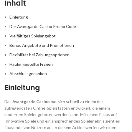
Inhalt
Einleitung
Der Avantgarde Casino Promo Code
Vielfältiges Spielangebot
Bonus Angebote und Promotionen
Flexibilität bei Zahlungsoptionen
Häufig gestellte Fragen
Abschlussgedanken
Einleitung
Das
Avantgarde Casino
hat sich schnell zu einem der
aufregendsten Online-Spielstätten entwickelt, die einem
modernen Spieler geboten werden kann. Mit einem Fokus auf
Innovative Spiele und ein ansprechendes Spielerlebnis zieht es
Tausende von Nutzern an. In diesem Artikel werfen wir einen