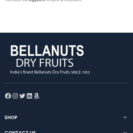
Facebook
Instagram
Twitter
LinkedIn
Amazon
SHOP
CONTACT US