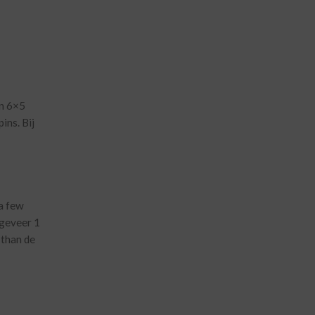
an 6×5
ins. Bij
a few
ngeveer 1
 than de