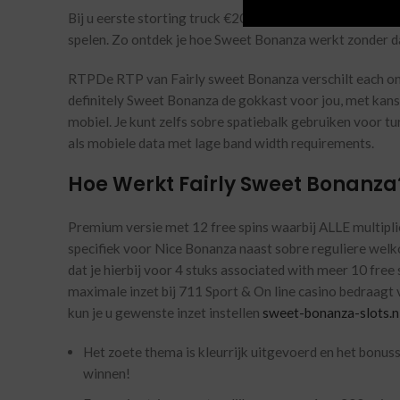
Bij u eerste storting truck €20 ontvang u 120 free spins
spelen. Zo ontdek je hoe Sweet Bonanza werkt zonder da
RTPDe RTP van Fairly sweet Bonanza verschilt each onlin
definitely Sweet Bonanza de gokkast voor jou, met kans o
mobiel. Je kunt zelfs sobre spatiebalk gebruiken voor 
als mobiele data met lage band width requirements.
Hoe Werkt Fairly Sweet Bonanza
Premium versie met 12 free spins waarbij ALLE multipli
specifiek voor Nice Bonanza naast sobre reguliere welk
dat je hierbij voor 4 stuks associated with meer 10 free 
maximale inzet bij 711 Sport & On line casino bedraagt 
kun je u gewenste inzet instellen
sweet-bonanza-slots.n
Het zoete thema is kleurrijk uitgevoerd en het bonuss
winnen!