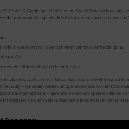
bij 711 Sport & Gambling establishment. Sweet Bonanza is usually e
e slot genoemd. Het speelveld is 6×5 groot en daarop kunnen dus 
in.
(lolly’s) spelen het rol in een activeren van tidak bermodal spins.
ijna altijd.
h meer dezelfde symbolen in beeld krijgen.
t met clusters, zoals Jammin’ Jars of Reactoonz. Sweet Bonanza Sup
ines nodig – symbolen betalen uit operative basis van het totale aa
id zodra je ingelogd bent – hieronder op de knop Speel nu klikken, da
cent gespeeld, kemudian zie je deze terug in sobre lobby onder ‘rece
et Bonanza