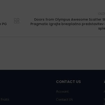
OLD
s
Doors from Olympus Awesome Scatter S
o PG
Pragmatic Igrajte brezplačno predstavitev
spl
CONTACT US
Account
 Fruits
Contact Us