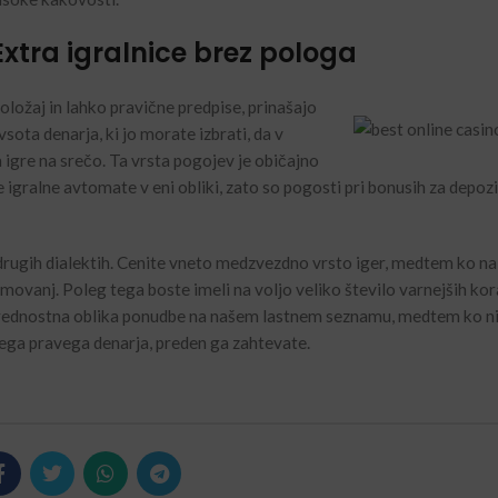
tra igralnice brez pologa
ložaj in lahko pravične predpise, prinašajo
sota denarja, ki jo morate izbrati, da v
 igre na srečo. Ta vrsta pogojev je običajno
gralne avtomate v eni obliki, zato so pogosti pri bonusih za depozi
 drugih dialektih. Cenite vneto medzvezdno vrsto iger, medtem ko na
kmovanj. Poleg tega boste imeli na voljo veliko število varnejših ko
 prednostna oblika ponudbe na našem lastnem seznamu, medtem ko nis
jega pravega denarja, preden ga zahtevate.