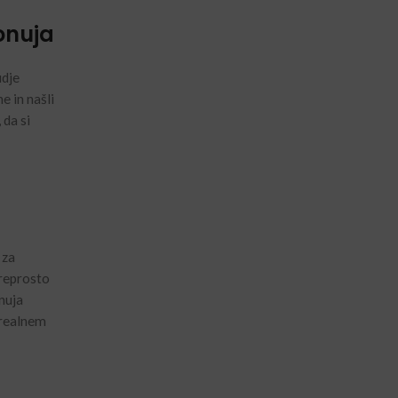
onuja
udje
e in našli
 da si
 za
preprosto
nuja
 realnem