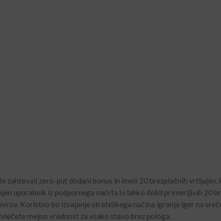
ste zahtevali zero-put dodani bonus in imeli 20 brezplačnih vrtljajev, 
jen uporabnik iz podpornega načrta bi lahko dobil primerljivih 20 b
 evrov. Koristno bo izvajanje strateškega načina igranja iger na sreč
 izvlečete mejno vrednost za vsako stavo brez pologa.