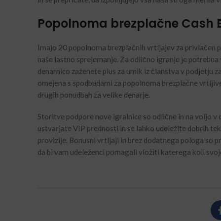
Popolnoma brezplačne Cash Ex
Imajo 20 popolnoma brezplačnih vrtljajev za privlačen po
naše lastno sprejemanje. Za odlično igranje je potrebna v
denarnico zaženete plus za umik iz članstva v podjetju za
omejena s spodbudami za popolnoma brezplačne vrtljive i
drugih ponudbah za velike denarje.
Storitve podpore nove igralnice so odlične in na voljo v
ustvarjate VIP prednosti in se lahko udeležite dobrih te
provizije. Bonusni vrtljaji in brez dodatnega pologa so
da bi vam udeleženci pomagali vložiti katerega koli svo