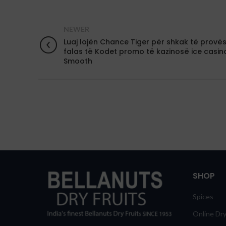
NEWER
Luaj lojën Chance Tiger për shkak të provë
falas të Kodet promo të kazinosë ice casin
Smooth
SHOP
Spices
Online Dry