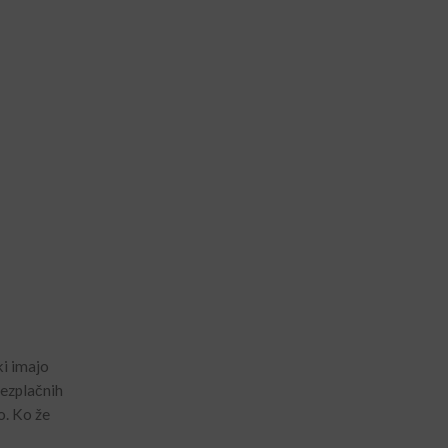
ki imajo
rezplačnih
o.
Ko že