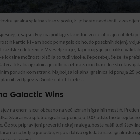
dovita igralna spletna stran v poslu, ki jo boste navdahnili z vesoljem
uspešnejša, saj se dvigi na podlagi starostne vreče običajno obdelajo 
rostih kartic, ki vam bodo pomagale delno, do posebnih dejanj, vklju
brazilske udeležence. V veselje mi je, da pomagajo pri toliko valuta
ve lokalne možnosti plačila so tudi visoke, še posebej, če želite preiz
atera lokalna igralnica je odlična izbira za mednarodne strokovnjake
kalnim ponudnikom strank. Najboljša lokalna igralnica, ki ponuja 25
plačnih vrtljajev za Guide out of Lifeless.
na Galactic Wins
ajev na enem, sicer občasno na več izbranih igralnih mestih. Preden
datka. Skoraj vse spletne igralnice ponujajo 100-odstotno brezplačno
 Če ste pripravljeni preveriti nekaj malega, boste našli tudi števil
ramo najboljše ponudbe, vi pa si lahko ogledate naše igralniške u
visoke kakovosti.