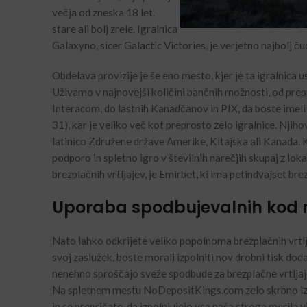
večja od zneska 18 let.
stare ali bolj zrele. Igralnica
Galaxyno, sicer Galactic Victories, je verjetno najbolj ču
Obdelava provizije je še eno mesto, kjer je ta igralnica 
Uživamo v najnovejši količini bančnih možnosti, od prep
Interacom, do lastnih Kanadčanov in PIX, da boste imeli 
31), kar je veliko več kot preprosto zelo igralnice. Njiho
latinico Združene države Amerike, Kitajska ali Kanada. K
podporo in spletno igro v številnih narečjih skupaj z lo
brezplačnih vrtljajev, je Emirbet, ki ima petindvajset brez
Uporaba spodbujevalnih kod 
Nato lahko odkrijete veliko popolnoma brezplačnih vrtlj
svoj zaslužek, boste morali izpolniti nov drobni tisk do
nenehno sproščajo sveže spodbude za brezplačne vrtljaje.
Na spletnem mestu NoDepositKings.com zelo skrbno izbi
in se prepričate, da izpolnjujejo vsa naša stroga merila 