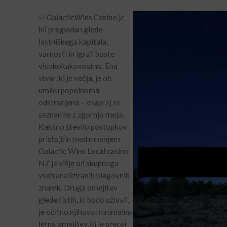
✅ GalacticWins Casino je
bil pregledan glede
lastniškega kapitala,
varnosti in igrali boste
visokokakovostno. Ena
stvar, ki je večja, je ob
umiku popolnoma
odstranjena – vnaprej se
seznanite z zgornjo mejo.
Kakšno število postopkov
pristojbin med mnenjem
Galactic Wins Local casino
NZ je višje od skupnega
vseh analiziranih blagovnih
znamk. Druga omejitev
glede tistih, ki bodo uživali,
je očitno njihova minimalna
letna omejitev, ki je precej