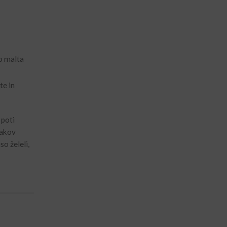
te in
 poti
rakov
o želeli,