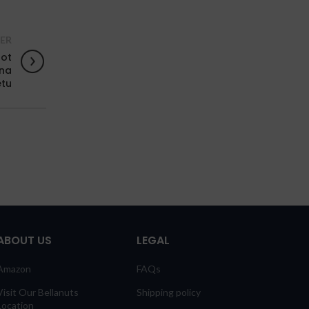
ER
lot
 na
etu
ABOUT US
LEGAL
Amazon
FAQs
Visit Our Bellanuts
Shipping policy
Location