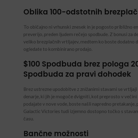
Oblika 100-odstotnih brezplač
To običajno ni vrhunski znesek in je pogosto približno en
preverijo, preden ljudem rečejo spodbude. Z bonusi za dep
veliko brezplačnih vrtljajev, medtem ko boste dodatno de
ogledate to kombinirano prodajo.
$100 Spodbuda brez pologa 20
Spodbuda za pravi dohodek
Brez ustrezne upodobitve z znižanimi stavami se vrtljaji
denarje, ki jih je mogoče dvigniti, kot preprosto v večini 
podajate v nove vode, boste našli napredno pretakanje, 
Galactic Victories tudi izjemno dostopno točko s stava
času.
Bančne možnosti