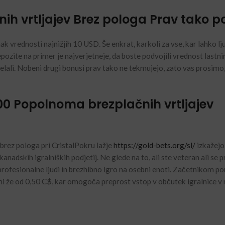
nih vrtljajev Brez pologa Prav tako p
ak vrednosti najnižjih 10 USD. Še enkrat, karkoli za vse, kar lahko lj
ozite na primer je najverjetneje, da boste podvojili vrednost lastnin
lali. Nobeni drugi bonusi prav tako ne tekmujejo, zato vas prosimo,
0 Popolnoma brezplačnih vrtljajev
 brez pologa pri CristalPokru lažje
https://gold-bets.org/sl/
izkažejo
kanadskih igralniških podjetij. Ne glede na to, ali ste veteran ali se 
profesionalne ljudi in brezhibno igro na osebni enoti. Začetnikom po
mi že od 0,50 C$, kar omogoča preprost vstop v občutek igralnice v