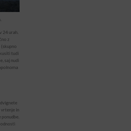
.
v 24 urah.
čno z
h (skupno
kusiti tudi
, saj nudi
 popolnoma
 dvignete
 vrtenje in
ne ponudbe.
godnosti