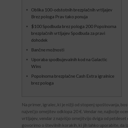
Oblika 100-odstotnih brezplačnih vrtljajev
Brez pologa Prav tako ponuja
$100 Spodbuda brez pologa 200 Popolnoma
brezplačnih vrtljajev Spodbuda za pravi
dohodek
Bančne možnosti
Uporaba spodbujevalnih kod na Galactic
Wins
Popolnoma brezplačne Cash Extra igralnice
brez pologa
Na primer, igralec, ki je nižji od stopenj spoštovanja, bo
največjo omejitev odklopa 20 €. Vendar ne, najbolje ocen
vrtljajev, vendar z najvišjo omejitvijo dviga od petdeset
govorimo o številnih korakih, ki jih lahko uporabite, da