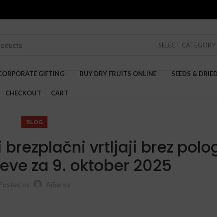
SELECT CATEGORY
CORPORATE GIFTING
BUY DRY FRUITS ONLINE
SEEDS & DRIE
CHECKOUT
CART
BLOG
 brezplačni vrtljaji brez polo
eve za 9. oktober 2025
Posted by
AiSensy