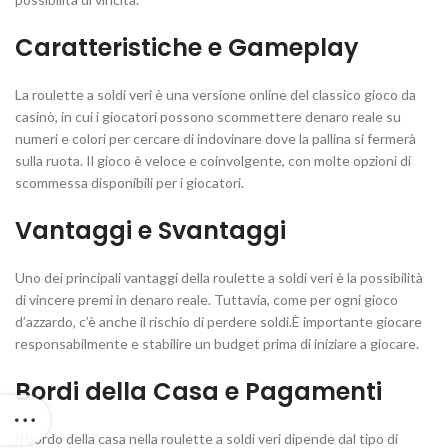
Caratteristiche e Gameplay
La roulette a soldi veri è una versione online del classico gioco da
casinò, in cui i giocatori possono scommettere denaro reale su
numeri e colori per cercare di indovinare dove la pallina si fermerà
sulla ruota. Il gioco è veloce e coinvolgente, con molte opzioni di
scommessa disponibili per i giocatori.
Vantaggi e Svantaggi
Uno dei principali vantaggi della roulette a soldi veri è la possibilità
di vincere premi in denaro reale. Tuttavia, come per ogni gioco
d’azzardo, c’è anche il rischio di perdere soldi.È importante giocare
responsabilmente e stabilire un budget prima di iniziare a giocare.
Bordi della Casa e Pagamenti
Il bordo della casa nella roulette a soldi veri dipende dal tipo di