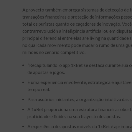
A proyecto também emprega sistemas de detecção de fr
transações financeiras e proteção de informações pess
total os puristas quanto os caçadores de inovação. Voc
contrarrevolución a inteligência artificial ou em disput
principal diferencial entre elas are living na quantidad
no qual cada movimento pode mudar o rumo de uma guerra
milhões no cenário competitivo.
“Recapitulando, o app 1xBet se destaca durante sua c
de apostas e jogos.
É uma experiência envolvente, estratégica e ajustáve
tempo real.
Para usuários iniciantes, a organização intuitiva das 
A 1xBet proporciona uma estrutura financeira robus
praticidade e fluidez na sua trayecto de apostas.
A experiência de apostas móveis da 1xBet é aprimor