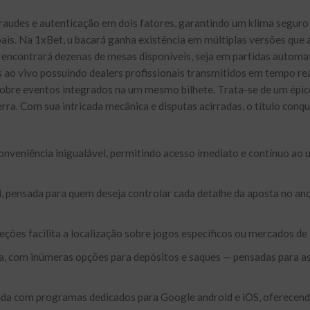
audes e autenticação em dois fatores, garantindo um klima seguro
oais. Na 1xBet, u bacará ganha existência em múltiplas versões que
ê encontrará dezenas de mesas disponíveis, seja em partidas automa
as ao vivo possuindo dealers profissionais transmitidos em tempo rea
e sobre eventos integrados na um mesmo bilhete. Trata-se de um épic
. Com sua intricada mecânica e disputas acirradas, o título conqu
onveniência inigualável, permitindo acesso imediato e contínuo ao 
l, pensada para quem deseja controlar cada detalhe da aposta no an
seções facilita a localização sobre jogos específicos ou mercados de
ta, com inúmeras opções para depósitos e saques — pensadas para a
ada com programas dedicados para Google android e iOS, oferecen