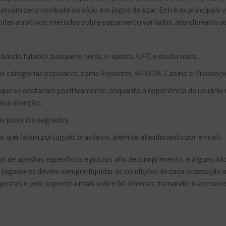
atuam zero combate ao vício em jogos de azar. Entre as principais
ndas atrativos, métodos sobre pagamento variados, atendimento ao
luindo futebol, basquete, tênis, e-sports, UFC e muito mais.
 às categorias populares, como Esportes, RESIDE, Casino e Promoçõ
 que se destacam positivamente, enquanto a experiência de usuário 
ece atenção.
us próprios segredos.
es que falam português brasileiro, além de atendimento por e-mail.
s de apostas específicos e prazos afin de cumprimento, e alguns nã
 jogadores devem sempre liquidar as condições de cada promoção a
 apostas e pelo suporte a mais sobre 60 idiomas, tornando-o acessíve