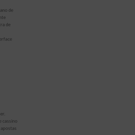
 ano de
nte
tra de
erface
er.
e cassino
e apostas