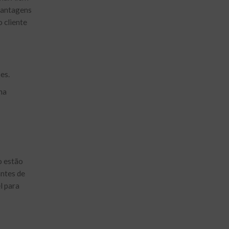
 vantagens
 cliente
es.
na
o estão
ntes de
l para