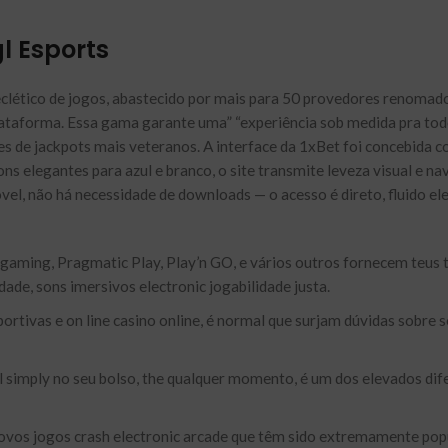
gl Esports
clético de jogos, abastecido por mais para 50 provedores renoma
 plataforma. Essa gama garante uma” “experiência sob medida pra to
res de jackpots mais veteranos. A interface da 1xBet foi concebida 
ons elegantes para azul e branco, o site transmite leveza visual e n
vel, não há necessidade de downloads — o acesso é direto, fluido el
ming, Pragmatic Play, Play’n GO, e vários outros fornecem teus t
dade, sons imersivos electronic jogabilidade justa.
tivas e on line casino online, é normal que surjam dúvidas sobre 
el simply no seu bolso, the qualquer momento, é um dos elevados dif
ovos jogos crash electronic arcade que têm sido extremamente pop