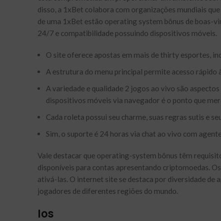
disso, a 1xBet colabora com organizações mundiais que 
de uma 1xBet estão operating system bônus de boas-vi
24/7 e compatibilidade possuindo dispositivos móveis.
O site oferece apostas em mais de thirty esportes, inc
A estrutura do menu principal permite acesso rápido
A variedade e qualidade 2 jogos ao vivo são aspectos
dispositivos móveis via navegador é o ponto que mer
Cada roleta possui seu charme, suas regras sutis e se
Sim, o suporte é 24 horas via chat ao vivo com agent
Vale destacar que operating-system bônus têm requisito
disponíveis para contas apresentando criptomoedas. Os
ativá-las. O internet site se destaca por diversidade de
jogadores de diferentes regiões do mundo.
Ios