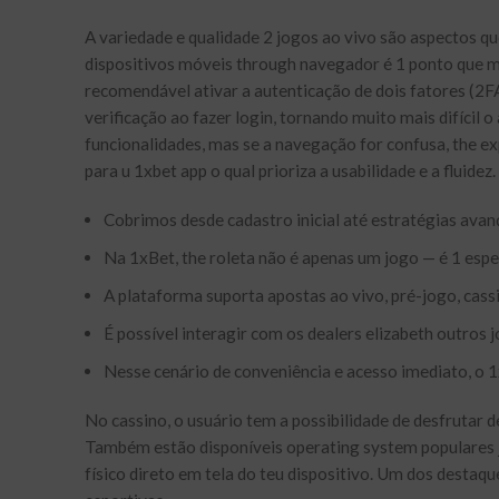
A variedade e qualidade 2 jogos ao vivo são aspectos q
dispositivos móveis through navegador é 1 ponto que me
recomendável ativar a autenticação de dois fatores (2FA
verificação ao fazer login, tornando muito mais difícil 
funcionalidades, mas se a navegação for confusa, the ex
para u 1xbet app o qual prioriza a usabilidade e a fluidez.
Cobrimos desde cadastro inicial até estratégias avan
Na 1xBet, the roleta não é apenas um jogo — é 1 espet
A plataforma suporta apostas ao vivo, pré-jogo, cassin
É possível interagir com os dealers elizabeth outros
Nesse cenário de conveniência e acesso imediato, o 1
No cassino, o usuário tem a possibilidade de desfrutar d
Também estão disponíveis operating system populares j
físico direto em tela do teu dispositivo. Um dos destaq