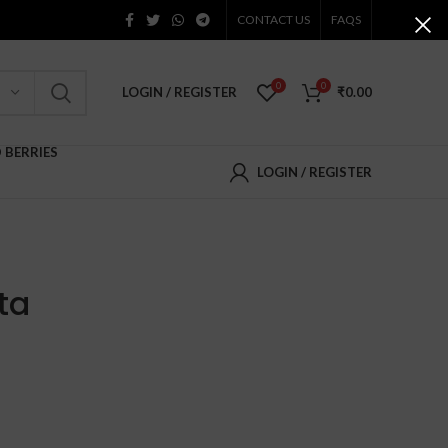
CONTACT US
FAQS
0
0
LOGIN / REGISTER
₹
0.00
D BERRIES
LOGIN / REGISTER
ta