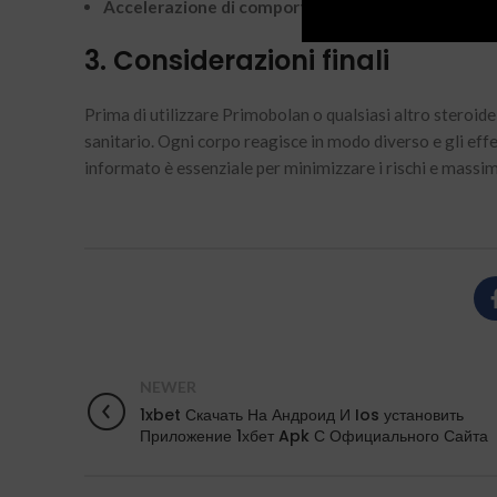
Accelerazione di comportamenti impulsivi
: Alcun
3. Considerazioni finali
Prima di utilizzare Primobolan o qualsiasi altro steroi
sanitario. Ogni corpo reagisce in modo diverso e gli effe
informato è essenziale per minimizzare i rischi e massimi
NEWER
1xbet Скачать На Андроид И Ios установить
Приложение 1хбет Apk С Официального Сайта