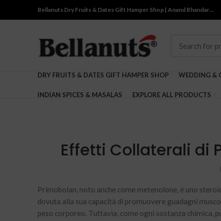
Bellanuts Dry Fruits & Dates Gift Hamper Shop | Anand Bhandar…
DRY FRUITS & DATES GIFT HAMPER SHOP
WEDDING & 
INDIAN SPICES & MASALAS
EXPLORE ALL PRODUCTS
Effetti Collaterali 
Primobolan, noto anche come metenolone, è uno steroide 
dovuta alla sua capacità di promuovere guadagni muscola
peso corporeo. Tuttavia, come ogni sostanza chimica, può 