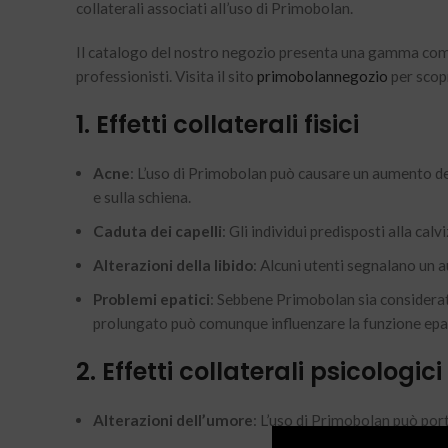
collaterali associati all’uso di Primobolan.
Il catalogo del nostro negozio presenta una gamma complet
professionisti. Visita il sito
primobolannegozio
per scop
1. Effetti collaterali fisici
Acne
: L’uso di Primobolan può causare un aumento del
e sulla schiena.
Caduta dei capelli
: Gli individui predisposti alla ca
Alterazioni della libido
: Alcuni utenti segnalano un 
Problemi epatici
: Sebbene Primobolan sia considerato
prolungato può comunque influenzare la funzione epa
2. Effetti collaterali psicologici
Alterazioni dell’umore
: L’uso di Primobolan può port