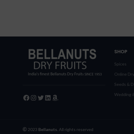
SHOP
Spices
Online Dry
Seeds & Dr
Wedding &
Facebook
Instagram
Twitter
LinkedIn
Amazon
2023
Bellanuts
. All rights reserved