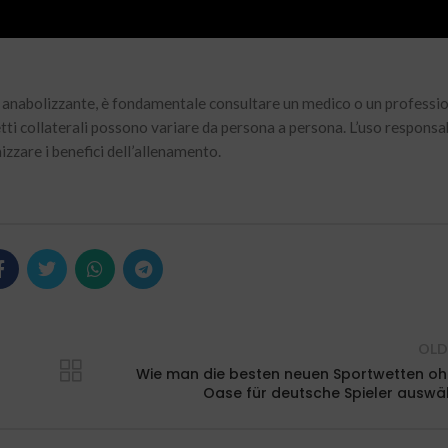
i utenti possono manifestare comportamenti più impulsivi o aggressi
de anabolizzante, è fondamentale consultare un medico o un professi
tti collaterali possono variare da persona a persona. L’uso responsa
zzare i benefici dell’allenamento.
OLD
Wie man die besten neuen Sportwetten o
Oase für deutsche Spieler auswä