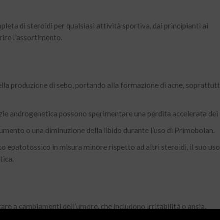
a di steroidi per qualsiasi attività sportiva, dai principianti ai
rire l’assortimento.
la produzione di sebo, portando alla formazione di acne, soprattutt
lvizie androgenetica possono sperimentare una perdita accelerata dei 
aumento o una diminuzione della libido durante l’uso di Primobolan.
 epatotossico in misura minore rispetto ad altri steroidi, il suo uso
tica.
are a cambiamenti dell’umore, che includono irritabilità o ansia.