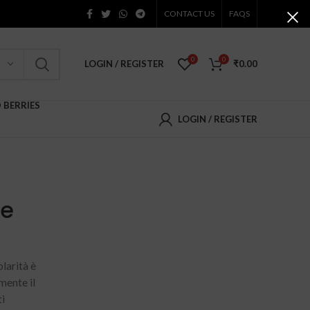
CONTACT US
FAQS
0
0
LOGIN / REGISTER
₹
0.00
D BERRIES
LOGIN / REGISTER
re
larità è
mente il
ti