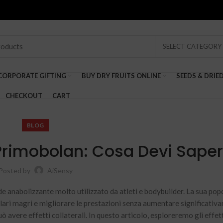
SELECT CATEGORY
CORPORATE GIFTING
BUY DRY FRUITS ONLINE
SEEDS & DRIE
CHECKOUT
CART
BLOG
di Primobolan: Cosa Devi Sape
Posted by
AiSensy
anabolizzante molto utilizzato da atleti e bodybuilder. La sua popo
ri magri e migliorare le prestazioni senza aumentare significativa
avere effetti collaterali. In questo articolo, esploreremo gli effet