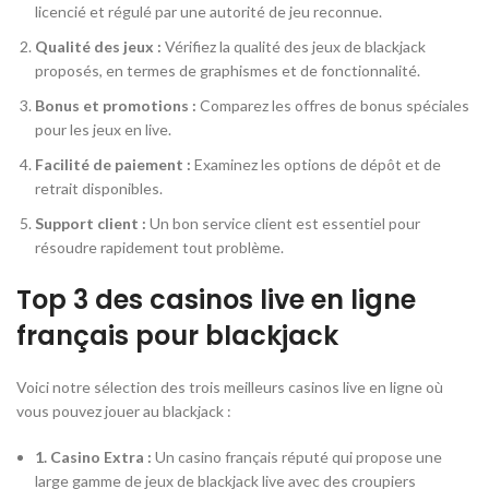
licencié et régulé par une autorité de jeu reconnue.
Qualité des jeux :
Vérifiez la qualité des jeux de blackjack
proposés, en termes de graphismes et de fonctionnalité.
Bonus et promotions :
Comparez les offres de bonus spéciales
pour les jeux en live.
Facilité de paiement :
Examinez les options de dépôt et de
retrait disponibles.
Support client :
Un bon service client est essentiel pour
résoudre rapidement tout problème.
Top 3 des casinos live en ligne
français pour blackjack
Voici notre sélection des trois meilleurs casinos live en ligne où
vous pouvez jouer au blackjack :
1. Casino Extra :
Un casino français réputé qui propose une
large gamme de jeux de blackjack live avec des croupiers