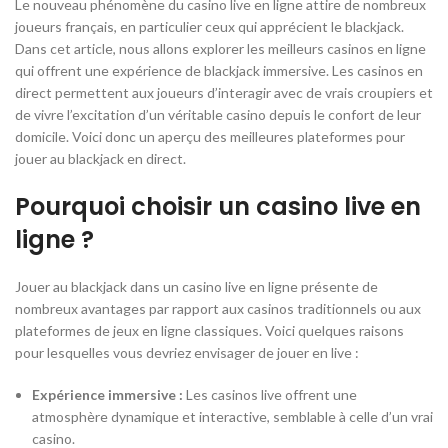
Le nouveau phénomène du casino live en ligne attire de nombreux
joueurs français, en particulier ceux qui apprécient le blackjack.
Dans cet article, nous allons explorer les meilleurs casinos en ligne
qui offrent une expérience de blackjack immersive. Les casinos en
direct permettent aux joueurs d’interagir avec de vrais croupiers et
de vivre l’excitation d’un véritable casino depuis le confort de leur
domicile. Voici donc un aperçu des meilleures plateformes pour
jouer au blackjack en direct.
Pourquoi choisir un casino live en
ligne ?
Jouer au blackjack dans un casino live en ligne présente de
nombreux avantages par rapport aux casinos traditionnels ou aux
plateformes de jeux en ligne classiques. Voici quelques raisons
pour lesquelles vous devriez envisager de jouer en live :
Expérience immersive :
Les casinos live offrent une
atmosphère dynamique et interactive, semblable à celle d’un vrai
casino.