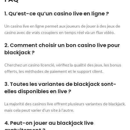
1. Qu’est-ce qu’un casino live en ligne ?
Un casino live en ligne permet aux joueurs de jouer à des jeux de
casino avec de vrais croupiers en temps réel via un flux vidéo.
2. Comment choisir un bon casino live pour
blackjack ?
Cherchez un casino licencié, vérifiez la qualité des jeux, les bonus
offerts, les méthodes de paiement et le support client.
3. Toutes les variantes de blackjack sont-
elles disponibles en live ?
La majorité des casinos live offrent plusieurs variantes de blackjack,
mais cela peut varier d’un site à l’autre.
4. Peut-on jouer au blackjack live