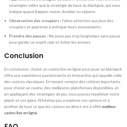
stratégies telles que la stratégie de base du blackjack, qui vous
indique quand frapper, rester, doubler ou séparer.
Observation des croupiers :
Faites attention aux jeux des
croupiers et apprenez à anticiper leurs mouvements.
Prendre des pauses :
Ne jouez pas trop longtemps sans pause
pour garder un esprit clair et éviter les erreurs.
Conclusion
En conclusion, choisir un casino live en ligne pour jouer au blackjack
offre une expérience passionnante et interactive qui rappelle celle
des casinos classiques. En tenant compte des critères importants
pour choisir un casino, des meilleures plateformes disponibles, et
en appliquant des stratégies de jeu, vous pouvez maximiser votre
plaisir et vos gains. N’hésitez pas à explorer ces options et à
profiter de tout ce que les casinos en direct ont à offrir
meilleur
casino live en ligne
.
FAQ