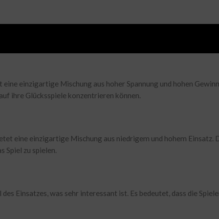
ist. Es bedeutet, dass das Spiel für eine hohe Gewinnchance ausgel
inem der am meisten gesuchten Spiele in der Branche macht.
tet eine einzigartige Mischung aus hoher Spannung und hohen Gewinn
h auf ihre Glücksspiele konzentrieren können.
tet eine einzigartige Mischung aus niedrigem und hohem Einsatz. D
Spiel zu spielen.
 Einsatzes, was sehr interessant ist. Es bedeutet, dass die Spiele