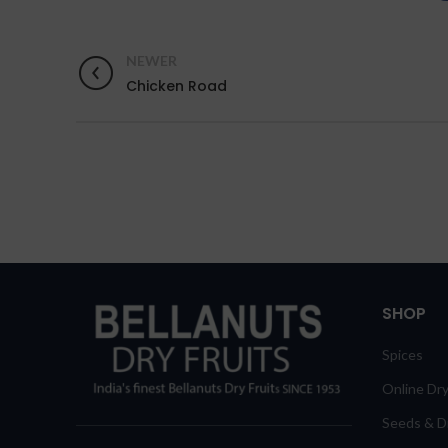
NEWER
Chicken Road
SHOP
Spices
Online Dry
Seeds & Dr