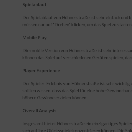
Spielablauf
Der Spielablauf von Hühnerstraße ist sehr einfach und 
müssen nur auf "Drehen" klicken, um das Spiel zu starten
Mobile Play
Die mobile Version von Hühnerstraße ist sehr interessa
können das Spiel auf verschiedenen Geräten spielen, da
Player Experience
Der Spieler-Erlebnis von Hühnerstraße ist sehr wichtig
sollten wissen, dass das Spiel für eine hohe Gewinnchanc
höhere Gewinne erzielen können.
Overall Analysis
Insgesamt bietet Hühnerstraße ein einzigartiges Spieler
sich auf ihre Glücksspiele konzentrieren können. Die Spie