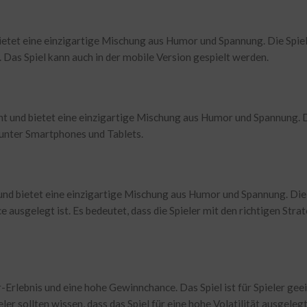
bietet eine einzigartige Mischung aus Humor und Spannung. Die Spie
. Das Spiel kann auch in der mobile Version gespielt werden.
nt und bietet eine einzigartige Mischung aus Humor und Spannung. D
runter Smartphones und Tablets.
 und bietet eine einzigartige Mischung aus Humor und Spannung. Die
e ausgelegt ist. Es bedeutet, dass die Spieler mit den richtigen Stra
-Erlebnis und eine hohe Gewinnchance. Das Spiel ist für Spieler geei
ler sollten wissen, dass das Spiel für eine hohe Volatilität ausgelegt