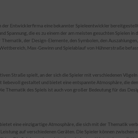
n der Entwicklerfirma eine bekannter Spieleentwickler bereitgestellt
und Spannung, die es zu einem der am meisten gesuchten Spielen in 
er Thematik, der Design-Elemente, den Symbolen, den Auszahlungen,
t, Wettbereich, Max-Gewinn und Spielablauf von Hühnerstraße befas
ktiven Straße spielt, an der sich die Spieler mit verschiedenen Vögeln
t liebevoll gestaltet und bietet eine entspannte Atmosphäre, die den
. Die Thematik des Spiels ist auch von großer Bedeutung für das Desi
ietet eine einzigartige Atmosphäre, die sich mit der Thematik verb
 Leistung auf verschiedenen Geräten. Die Spieler können zwischen e