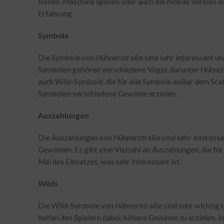
Rollen-Maschine spielen oder auch die mobile Version wä
Erfahrung.
Symbole
Die Symbole von Hühnerstraße sind sehr interessant un
Symbolen gehören verschiedene Vögel, darunter Hühnchen,
auch Wild-Symbole, die für alle Symbole außer dem Scat
Symbolen verschiedene Gewinne erzielen.
Auszahlungen
Die Auszahlungen von Hühnerstraße sind sehr interessan
Gewinnen. Es gibt eine Vielzahl an Auszahlungen, die f
Mal des Einsatzes, was sehr interessant ist.
Wilds
Die Wild-Symbole von Hühnerstraße sind sehr wichtig u
helfen den Spielern dabei, höhere Gewinne zu erzielen, 