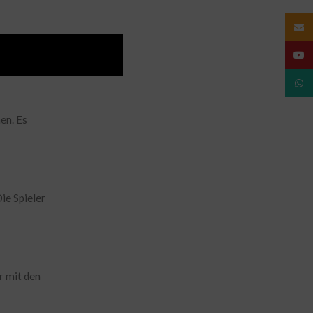
Email
egt ist.
YouT
What
en. Es
ie Spieler
r mit den