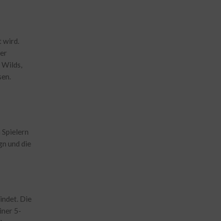
 wird.
der
 Wilds,
sen.
 Spielern
gn und die
indet. Die
iner 5-