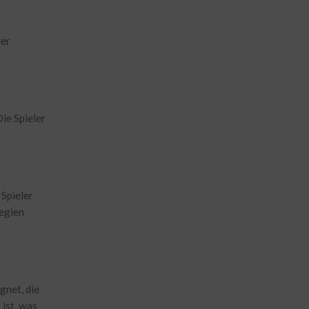
ler
ie Spieler
 Spieler
tegien
gnet, die
 ist, was