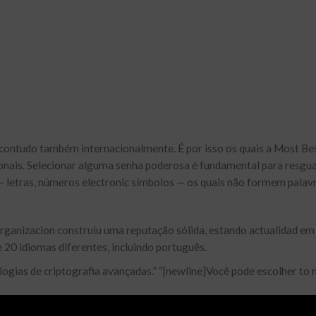
 contudo também internacionalmente. É por isso os quais a Most Be
onais. Selecionar alguma senha poderosa é fundamental para resgu
 letras, números electronic símbolos — os quais não formem palav
rganizacion construiu uma reputação sólida, estando actualidad em
 20 idiomas diferentes, incluindo português.
ogias de criptografia avançadas.” “[newline]Você pode escolher to
sa, o suporte pode auxiliar com questões técnicas, regras de jogo 