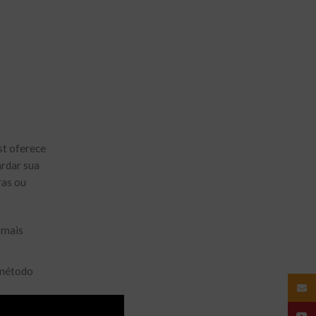
st oferece
ardar sua
ras ou
 mais
 método
Email
e
YouT