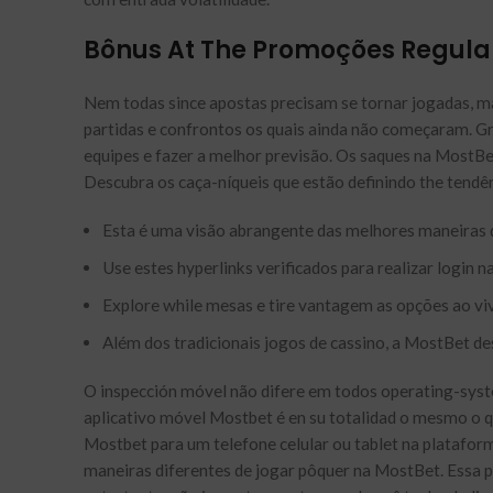
Bônus At The Promoções Regula
Nem todas since apostas precisam se tornar jogadas, ma
partidas e confrontos os quais ainda não começaram. Gra
equipes e fazer a melhor previsão. Os saques na MostB
Descubra os caça-níqueis que estão definindo the tendên
Esta é uma visão abrangente das melhores maneiras d
Use estes hyperlinks verificados para realizar login 
Explore while mesas e tire vantagem as opções ao vi
Além dos tradicionais jogos de cassino, a MostBet des
O inspección móvel não difere em todos operating-syst
aplicativo móvel Mostbet é en su totalidad o mesmo o qua
Mostbet para um telefone celular ou tablet na platafor
maneiras diferentes de jogar pôquer na MostBet. Essa p