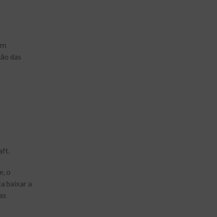
em
ção das
ft.
e, o
a baixar a
as