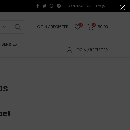
CONTACT US
FAQS
0
0
LOGIN / REGISTER
₹
0.00
D BERRIES
LOGIN / REGISTER
as
bet