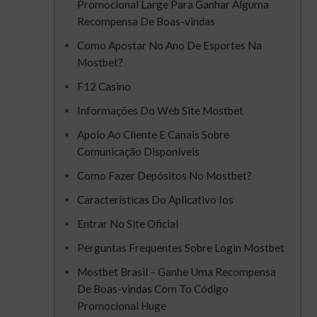
Promocional Large Para Ganhar Alguma
Recompensa De Boas-vindas
Como Apostar No Ano De Esportes Na
Mostbet?
F12 Casino
Informações Do Web Site Mostbet
Apoio Ao Cliente E Canais Sobre
Comunicação Disponíveis
Como Fazer Depósitos No Mostbet?
Características Do Aplicativo Ios
Entrar No Site Oficial
Perguntas Frequentes Sobre Login Mostbet
Mostbet Brasil – Ganhe Uma Recompensa
De Boas-vindas Com To Código
Promocional Huge