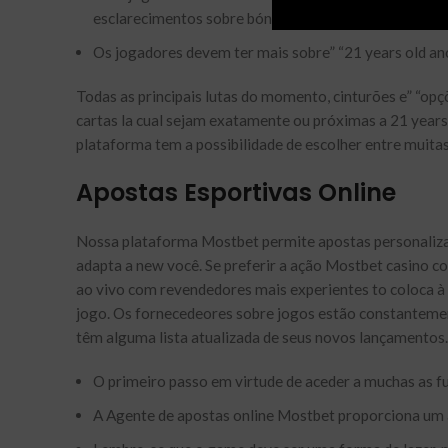
esclarecimentos sobre bónus.
Os jogadores devem ter mais sobre” “21 years old anos 
Todas as principais lutas do momento, cinturões e” “op
cartas la cual sejam exatamente ou próximas a 21 years
plataforma tem a possibilidade de escolher entre muita
Apostas Esportivas Online
Nossa plataforma Mostbet permite apostas personaliza
adapta a new você. Se preferir a ação Mostbet casino co
ao vivo com revendedores mais experientes to coloca à 
jogo. Os fornecedeores sobre jogos estão constantemen
têm alguma lista atualizada de seus novos lançamentos.
O primeiro passo em virtude de aceder a muchas as f
A Agente de apostas online Mostbet proporciona um a