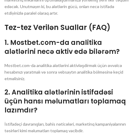
edəcək. Unutmayın ki, bu alətlərin gücü, onları necə istifadə
etdiyinizlə paralel olaraq artır.
Tez-tez Verilən Suallar (FAQ)
1. Mostbet.com-da analitika
alətlərini necə aktiv edə bilərəm?
Mostbet.com-da analitika alətlərini aktivləşdirmək üçün əvvəlcə
hesabınızı yaratmalı və sonra vebsaytın analitika bölməsinə keçid
etməlisiniz.
2. Analitika alətlərinin istifadəsi
üçün hansı məlumatları toplamaq
lazımdır?
İstifadəçi davranışları, bahis nəticələri, marketinq kampaniyalarının
təsirləri kimi məlumatları toplamaq vacibdir.