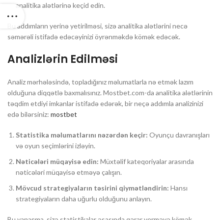
analitika alətlərinə keçid edin.
Bu addımların yerinə yetirilməsi, sizə analitika alətlərini necə
səmərəli istifadə edəcəyinizi öyrənməkdə kömək edəcək.
Analizlərin Edilməsi
Analiz mərhələsində, topladığınız məlumatlarla nə etmək lazım
olduğuna diqqətlə baxmalısınız. Mostbet.com-da analitika alətlərinin
təqdim etdiyi imkanlar istifadə edərək, bir neçə addımla analizinizi
edə bilərsiniz:
mostbet
Statistika məlumatlarını nəzərdən keçir:
Oyunçu davranışları
və oyun seçimlərini izləyin.
Nəticələri müqayisə edin:
Müxtəlif kateqoriyalar arasında
nəticələri müqayisə etməyə çalışın.
Mövcud strategiyaların təsirini qiymətləndirin:
Hansı
strategiyaların daha uğurlu olduğunu anlayın.
Bu yanaşma, sizə statistikalar əsasında qərar verməyə kömək