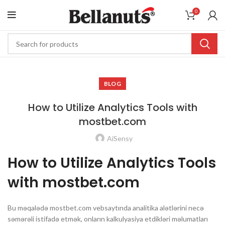
0
BLOG
How to Utilize Analytics Tools with
mostbet.com
AiSensy
How to Utilize Analytics Tools
with mostbet.com
Bu məqalədə mostbet.com vebsaytında analitika alətlərini necə
səmərəli istifadə etmək, onların kalkulyasiya etdikləri məlumatları