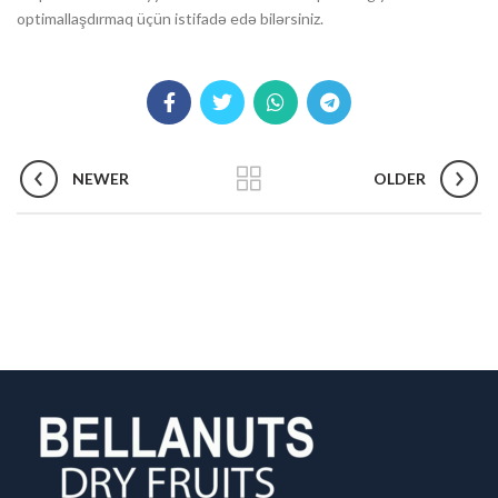
optimallaşdırmaq üçün istifadə edə bilərsiniz.
NEWER
OLDER