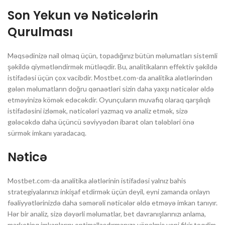
Son Yekun və Nəticələrin
Qurulması
Məqsədinizə nail olmaq üçün, topadığınız bütün məlumatları sistemli
şəkildə qiymətləndirmək mütləqdir. Bu, analitikaların effektiv şəkildə
istifadəsi üçün çox vacibdir. Mostbet.com-da analitika alətlərindən
gələn məlumatların doğru qənaətləri sizin daha yaxşı nəticələr əldə
etməyinizə kömək edəcəkdir. Oyunçuların muvafiq olaraq qarşılıqlı
istifadəsini izləmək, nəticələri yazmaq və analiz etmək, sizə
gələcəkdə daha üçüncü səviyyədən ibarət olan tələbləri önə
sürmək imkanı yaradacaq.
Nəticə
Mostbet.com-da analitika alətlərinin istifadəsi yalnız bahis
strategiyalarınızı inkişaf etdirmək üçün deyil, eyni zamanda onlayn
fəaliyyətlərinizdə daha səmərəli nəticələr əldə etməyə imkan tanıyır.
Hər bir analiz, sizə dəyərli məlumatlar, bet davranışlarınızı anlama,
marketinq imkanlarını optimallaşdırmanıza yönəlmiş yeni fikir təqdim