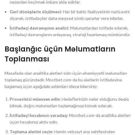
nəzərdən keçirmək imkanı əldə edirlər.
Geri dönüşlərin ölçülməsi:
Hər bir bahis fəaliyyətinin nəticəsini
ölçərək, istifadəçilər daha məqsəd yönlü qərarlar verə bilərlər.
İstifadəçi davranışının analizi:
Məlumatlardan istifadə edərək,
istifadəçi davranışlarını anlayaraq, strateji hazırlamaq mümkündür.
Başlanğıc üçün Məlumatların
Toplanması
Məsafədə olan analitika alətləri sizin üçün əhəmiyyətli məlumatları
toplamaq gücündədir. Mostbet.com-da bu alətlərin istifadəsinə
başlamaq üçün aşağıdakı addımları izləyə bilərsiniz:
Prosesinizi müəyyən edin:
Hədəflərinizin nələr olduğunu dəqiq
bilmək, doğru məlumatları toplamağınıza kömək edəcək.
İstifadəçi hesabınızı yaradaq:
Mostbet.com-da analitika alətləri
üçün hesabınızı aktiv edin.
Toplama alətini seçin:
Həmin vebsayt ana səhifəsindən